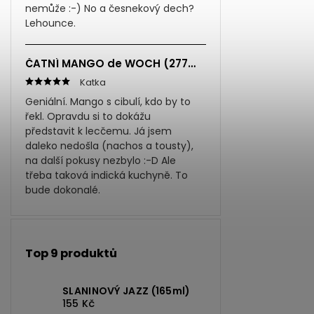
nemůže :-) No a česnekový dech?
Lehounce.
ČATNÍ MANGO de WOCH (277ml)
Katka
Geniální. Mango s cibulí, kdo by to
řekl. Opravdu si to dokážu
představit k lecčemu. Já jsem
daleko nedošla (nachos a tousty),
na další pokusy nezbylo :-D Ale
třeba taková indická kuchyně. To
bude dokonalé.
Top 9 produktů
SLANINOVÝ JAZZ (165ml)
155 Kč