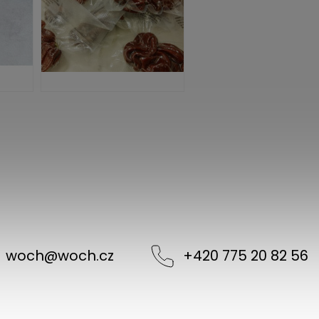
woch
@
woch.cz
+420 775 20 82 56