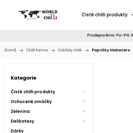
Čisté chilli produkty
Prodejna Brno: Po–Pá: 10
Domů
/
Chilli farma
/
Odrůdy chilli
/
Papričky Habanero
Kategorie
Čisté chilli produkty
Ochucené omáčky
Zelenina
Delikatesy
Dárky