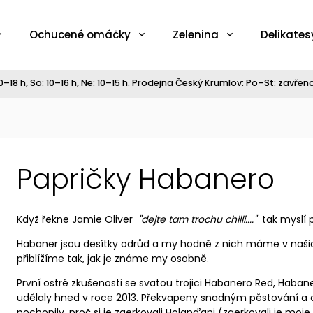
Ochucené omáčky
Zelenina
Delikates
–18 h, So: 10–16 h, Ne: 10–15 h. Prodejna Český Krumlov: Po–St: zavřeno,
Papričky Habanero
Když řekne Jamie Oliver
"dejte tam trochu chilli...."
tak myslí
Habaner jsou desítky odrůd a my hodně z nich máme v našic
přiblížíme tak, jak je známe my osobně.
První ostré zkušenosti se svatou trojici Habanero Red, Hab
udělaly hned v roce 2013. Překvapeny snadným pěstování a 
pochopily, proč si je zaerkovali Holanďani (zaerkovali je moje