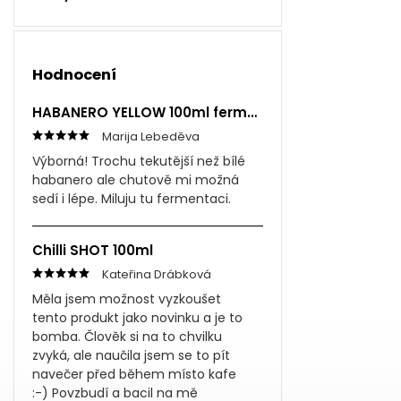
Hodnocení
HABANERO YELLOW 100ml fermentovaná omáčka
Marija Lebeděva
Výborná! Trochu tekutější než bílé
habanero ale chutově mi možná
sedí i lépe. Miluju tu fermentaci.
Chilli SHOT 100ml
Kateřina Drábková
Měla jsem možnost vyzkoušet
tento produkt jako novinku a je to
bomba. Člověk si na to chvilku
zvyká, ale naučila jsem se to pít
navečer před během místo kafe
:-) Povzbudí a bacil na mě