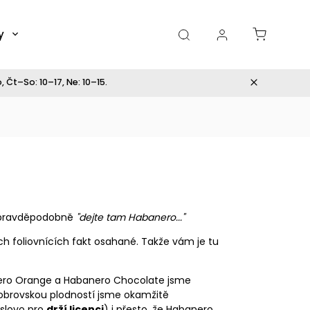
y
Dárky
 Čt–So: 10–17, Ne: 10–15.
 pravděpodobně
"dejte tam Habanero..."
h foliovnících fakt osahané. Takže vám je tu
anero Orange a Habanero Chocolate jsme
obrovskou plodností jsme okamžitě
 slovo pro
drží licenci
) i přesto, že Habanero