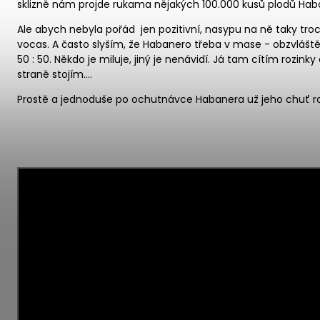
sklizně nám projde rukama nějakých 100.000 kusů plodů Ha
Ale abych nebyla pořád jen pozitivní, nasypu na ně taky troc
vocas. A často slyším, že Habanero třeba v mase - obzvláště
50 : 50. Někdo je miluje, jiný je nenávidí. Já tam cítím rozink
straně stojím....
Prostě a jednoduše po ochutnávce Habanera už jeho chuť r