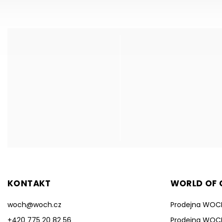
KONTAKT
WORLD OF C
woch
@
woch.cz
Prodejna WOC
+420 775 20 82 56
Prodejna WOC