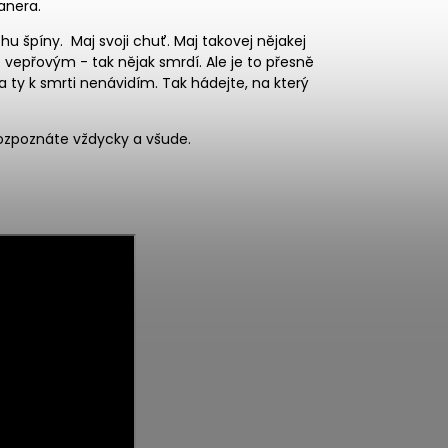
banera.
hu špíny. Maj svoji chuť. Maj takovej nějakej
 vepřovým - tak nějak smrdí. Ale je to přesně
y a ty k smrti nenávidím. Tak hádejte, na který
ozpoznáte vždycky a všude.