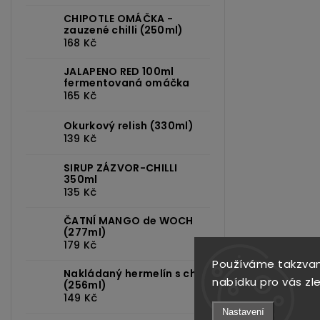
CHIPOTLE OMÁČKA -
zauzené chilli (250ml)
168 Kč
JALAPENO RED 100ml
fermentovaná omáčka
165 Kč
Okurkový relish (330ml)
139 Kč
SIRUP ZÁZVOR-CHILLI
350ml
135 Kč
ČATNÍ MANGO de WOCH
(277ml)
179 Kč
Používáme takzvan
Nakládaný hermelín s chilli
nabídku pro vás zl
(256ml)
149 Kč
Nastavení