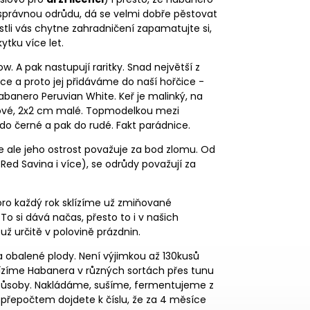
u správnou odrůdu, dá se velmi dobře pěstovat
jestli vás chytne zahradničení zapamatujte si,
ytku více let.
. A pak nastupují raritky. Snad největší z
ce a proto jej přidáváme do naší hořčice -
abanero Peruvian White. Keř je malinký, na
émové, 2x2 cm malé. Topmodelkou mezi
do černé a pak do rudé. Fakt parádnice.
se ale jeho ostrost považuje za bod zlomu. Od
 Red Savina i více), se odrůdy považují za
oro každý rok sklízíme už zmiňované
 si dává načas, přesto to i v našich
už určitě v polovině prázdnin.
lova obalené plody. Není výjimkou až 130kusů
lízíme Habanera v různých sortách přes tunu
působy. Nakládáme, sušíme, fermentujeme z
 přepočtem dojdete k číslu, že za 4 měsíce