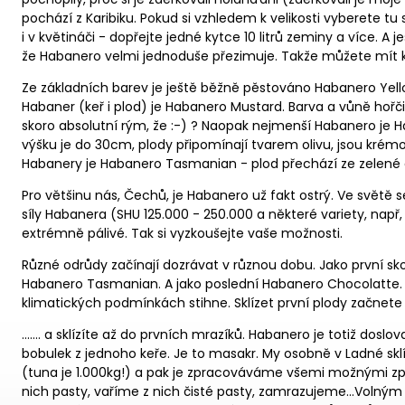
pochází z Karibiku. Pokud si vzhledem k velikosti vyberete t
i v květináči - dopřejte jedné kytce 10 litrů zeminy a více. A 
že Habanero velmi jednoduše přezimuje. Takže můžete mít k
Ze základních barev je ještě běžně pěstováno Habanero Yellow
Habaner (keř i plod) je Habanero Mustard. Barva a vůně hořči
skoro absolutní rým, že :-) ? Naopak nejmenší Habanero je H
výšku je do 30cm, plody připomínají tvarem olivu, jsou kr
Habanery je Habanero Tasmanian - plod přechází ze zelené 
Pro většinu nás, Čechů, je Habanero už fakt ostrý. Ve světě 
síly Habanera (SHU 125.000 - 250.000 a některé variety, např,
extrémně pálivé. Tak si vyzkoušejte vaše možnosti.
Různé odrůdy začínají dozrávat v různou dobu. Jako první sk
Habanero Tasmanian. A jako poslední Habanero Chocolatte. To
klimatických podmínkách stihne. Sklízet první plody začnete 
....... a sklízíte až do prvních mrazíků. Habanero je totiž dos
bobulek z jednoho keře. Je to masakr. My osobně v Ladné sk
(tuna je 1.000kg!) a pak je zpracováváme všemi možnými z
nich pasty, vaříme z nich čisté pasty, zamrazujeme...Volným