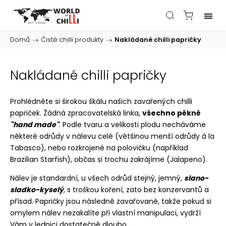
Domů
/
Čisté chilli produkty
/
Nakládané chilli papričky
Nakládané chilli papričky
Prohlédněte si širokou škálu našich zavařených chilli
papriček. Žádná zpracovatelská linka,
všechno pěkně
"hand made"
. Podle tvaru a velikosti plodu necháváme
některé odrůdy v nálevu celé (většinou menší odrůdy á la
Tabasco), nebo rozkrojené na polovičku (například
Brazilian Starfish), občas si trochu zakrájíme (Jalapeno).
Nálev je standardní, u všech odrůd stejný, jemný,
slano-
sladko-kyselý
, s troškou koření, zato bez konzervantů a
přísad. Papričky jsou následně zavařované, takže pokud si
omylem nálev nezakalíte při vlastní manipulaci, vydrží
Vám v lednici dostatečně dlouho.