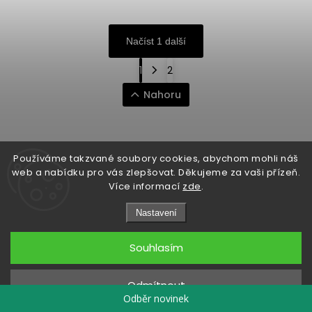
Načíst 1 další
1
2
Nahoru
Nakládačky, zavařovačky...
Používáme takzvané soubory cookies, abychom mohli náš
web a nabídku pro vás zlepšovat. Děkujeme za vaši přízeň.
Více informací
zde
.
Nakládané jalapeno nachos (z této
Nastavení
kategorie) byl náš úplně první vlastní
výrobek. A dodnes patří do TOP 5.
Souhlasím
Děkujeme tímto tomuto výrobku, že jsme se do
Odmítnout
Odběr novinek
chilli podnikání
vrhly.