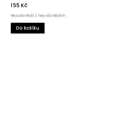
155 Kč
Nejvzácnější z nejvzácnějších
Do košíku