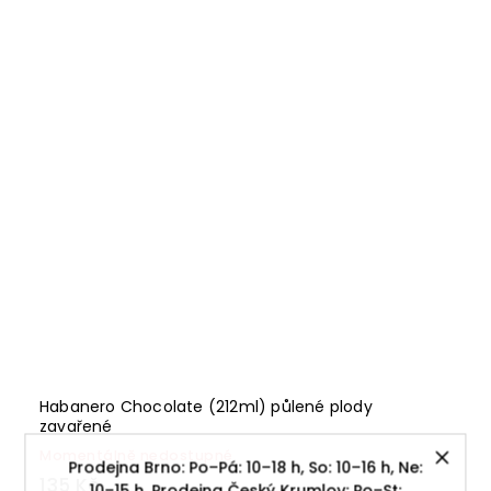
Habanero Chocolate (212ml) půlené plody
zavařené
Momentálně nedostupné
Prodejna Brno: Po–Pá: 10–18 h, So: 10–16 h, Ne:
135 Kč
10–15 h. Prodejna Český Krumlov: Po–St: