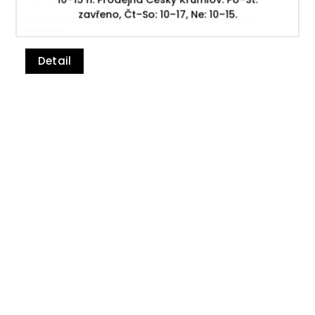
zavřeno, Čt–So: 10–17, Ne: 10–15.
Nevoní po čokoládě, ale kouřově,a je nejsilnější mezi
Habanery
Detail