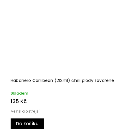
Habanero Carribean (212ml) chilli plody zavařené
Skladem
135 Kč
Menší a ostřejší
Do košíku