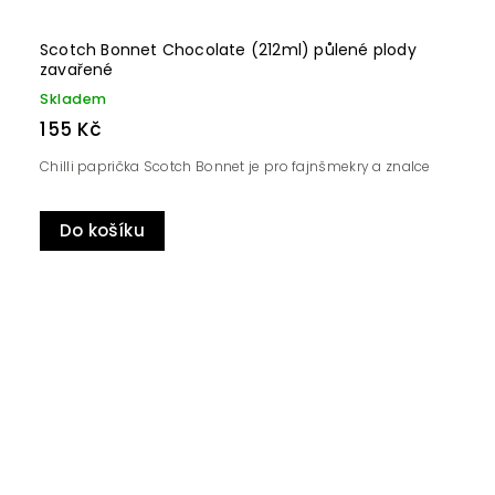
Scotch Bonnet Chocolate (212ml) půlené plody
zavařené
Skladem
155 Kč
Chilli paprička Scotch Bonnet je pro fajnšmekry a znalce
Do košíku