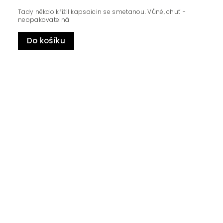
Tady někdo křížil kapsaicin se smetanou. Vůně, chuť -
neopakovatelná
Do košíku