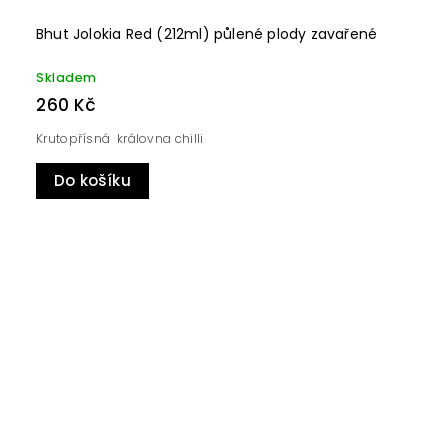
Bhut Jolokia Red (212ml) půlené plody zavařené
Skladem
260 Kč
Krutopřísná královna chilli
Do košíku