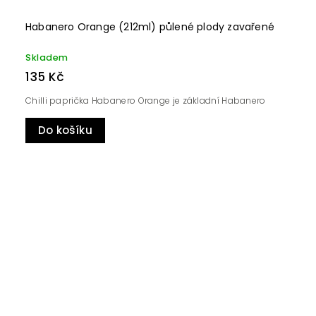
Habanero Orange (212ml) půlené plody zavařené
Skladem
135 Kč
Chilli paprička Habanero Orange je základní Habanero
Do košíku