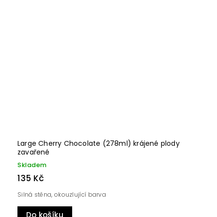
Large Cherry Chocolate (278ml) krájené plody
zavařené
Skladem
135 Kč
Silná stěna, okouzlující barva
Do košíku