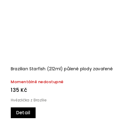
Brazilian Starfish (212ml) půlené plody zavařené
Momentálně nedostupné
135 Kč
Hvězdička z Brazílie
Detail