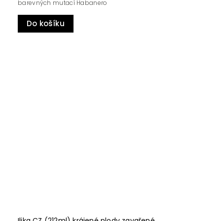
barevných mutací Habanero
Do košíku
Ilika CZ (212ml) krájené plody zavařené