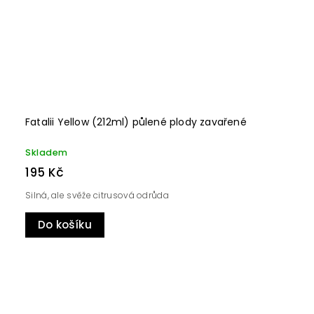
Fatalii Yellow (212ml) půlené plody zavařené
Skladem
195 Kč
Silná, ale svěže citrusová odrůda
Do košíku