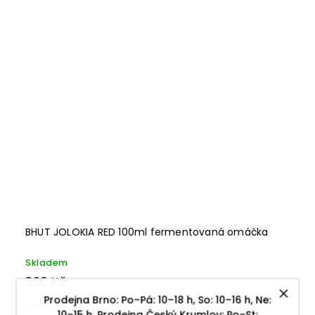
BHUT JOLOKIA RED 100ml fermentovaná omáčka
Skladem
390 Kč
Prodejna Brno: Po–Pá: 10–18 h, So: 10–16 h, Ne:
Námi korunovaná chilli královna. V základní rudé barvě.
10–15 h. Prodejna Český Krumlov: Po–St: