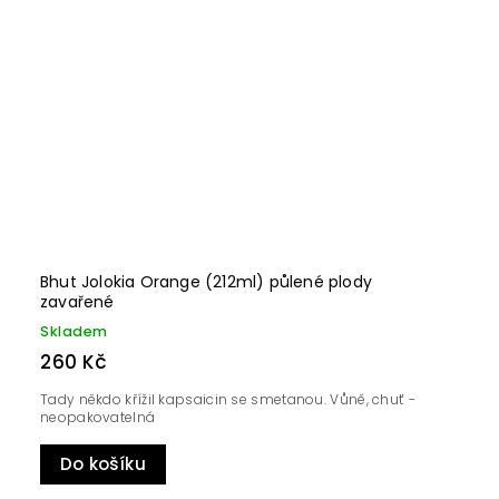
Bhut Jolokia Orange (212ml) půlené plody
zavařené
Skladem
260 Kč
Tady někdo křížil kapsaicin se smetanou. Vůně, chuť -
neopakovatelná
Do košíku