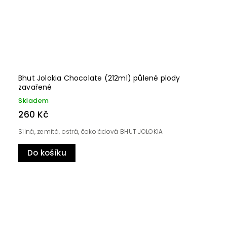
Bhut Jolokia Chocolate (212ml) půlené plody
zavařené
Skladem
260 Kč
Silná, zemitá, ostrá, čokoládová BHUT JOLOKIA
Do košíku