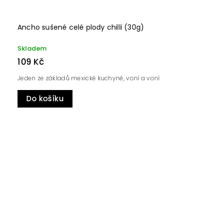
Ancho sušené celé plody chilli (30g)
Skladem
109 Kč
Jeden ze základů mexické kuchyně, voní a voní
Do košíku