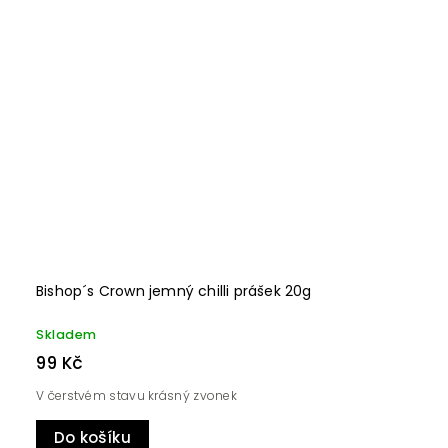
Bishop´s Crown jemný chilli prášek 20g
Skladem
99 Kč
V čerstvém stavu krásný zvonek
Do košíku