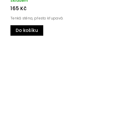
Skladem
165 Kč
Tenká stěna, přesto křupavá.
Do košíku