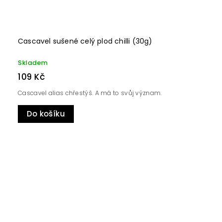
Cascavel sušené celý plod chilli (30g)
Skladem
109 Kč
Cascavel alias chřestýš. A má to svůj význam.
Do košíku