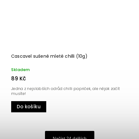
Cascavel sušené mleté chilli (10g)
Skladem
89 Kč
Jedna z nejslabších odrůd chilli papriček, ale nějak začít
musíte!
Do košíku
Načíst 24 dalších