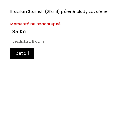
Brazilian Starfish (212ml) půlené plody zavařené
Momentálně nedostupné
135 Kč
Hvězdička z Brazílie
Detail