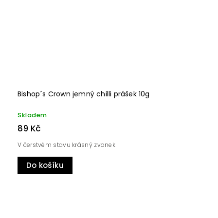
Bishop´s Crown jemný chilli prášek 10g
Skladem
89 Kč
V čerstvém stavu krásný zvonek
Do košíku