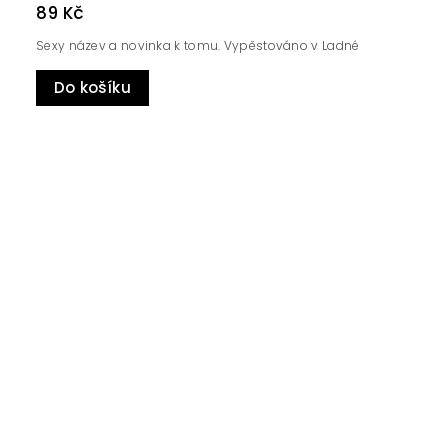
89 Kč
Sexy název a novinka k tomu. Vypěstováno v Ladné
Do košíku