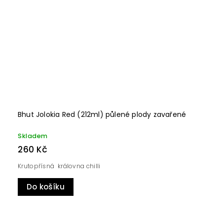
Bhut Jolokia Red (212ml) půlené plody zavařené
Skladem
260 Kč
Krutopřísná královna chilli
Do košíku