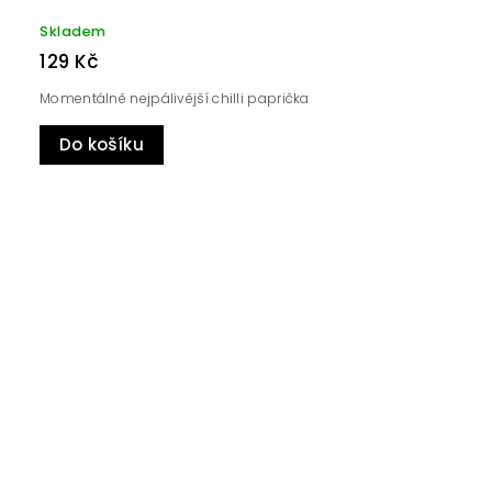
Skladem
129 Kč
Momentálně nejpálivější chilli paprička
Do košíku