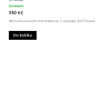
Skladem
390 Kč
Námi korunovaná chilli královna. V císařské, ŽLUTÉ barvě.
Do košíku