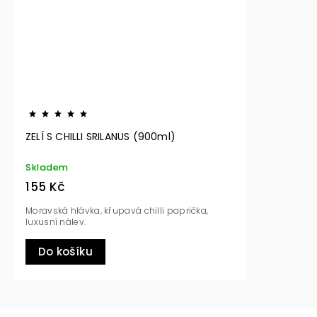
ZELÍ S CHILLI SRILANUS (900ml)
Skladem
155 Kč
Moravská hlávka, křupavá chilli paprička,
luxusní nálev.
Do košíku