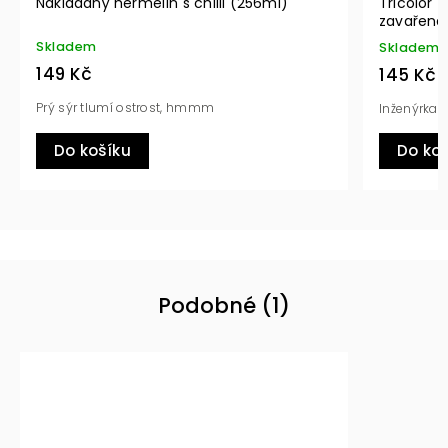
lli (256ml)
Tricolor Variegata (212ml) celé plody
zavařené
Skladem
145 Kč
Inženýrka jedna, tříbarevná
Do košíku
Podobné (1)