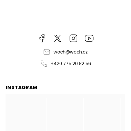
Facebook
https://twitter.com/worldofchilli
Instagram
Miluju,
chilli
jsem...
woch
@
woch.cz
+420 775 20 82 56
INSTAGRAM