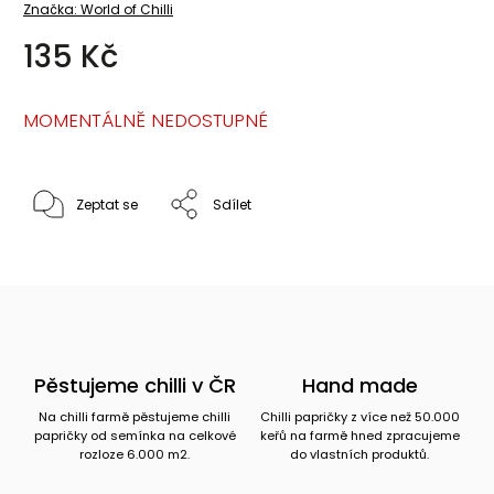
Značka:
World of Chilli
135 Kč
MOMENTÁLNĚ NEDOSTUPNÉ
Zeptat se
Sdílet
Pěstujeme chilli v ČR
Hand made
Na chilli farmě pěstujeme chilli
Chilli papričky z více než 50.000
papričky od semínka na celkové
keřů na farmě hned zpracujeme
rozloze 6.000 m2.
do vlastních produktů.