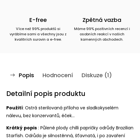
E-free
Zpětná vazba
Více než 99% produktů si
Máme 99% pozitivních recenzí i
vyrábíme sami a všechny jsou z
osobních reakcí v našich
kvalitních surovin a e-free.
kamenných obchodech.
Popis
Hodnocení
Diskuze (1)
Detailní popis produktu
Použití
: Ostrá sterilovaná příloha ve sladkokyselém
nálevu, bez konzervantů, éček...
Krátký
popis
: Půlené plody chilli papričky odrůdy Brazilian
Starfish. Odrůda je silnostěnná, šťavnatá, i po zavaření