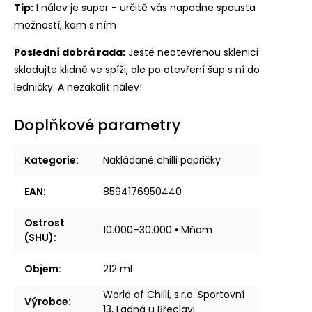
Tip:
I nálev je super - určitě vás napadne spousta
možností, kam s ním
Poslední dobrá rada:
Ještě neotevřenou sklenici
skladujte klidně ve spíži, ale po otevření šup s ní do
ledničky. A nezakalit nálev!
Doplňkové parametry
Kategorie
:
Nakládané chilli papričky
EAN
:
8594176950440
Ostrost
10.000–30.000 • Mňam
(SHU)
:
Objem
:
212 ml
World of Chilli, s.r.o. Sportovní
Výrobce
:
13, Ladná u Břeclavi