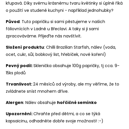
křupavá. Díky svému krásnému tvaru květinky si úplně říká
o použití ve studené kuchyni - například jednohubky?
Původ
: Tuto papričku si sami pěstujeme v našich
fóliovnících v Ladné u Břeclavi. A taky si ji sami
zpracováváme.
Přijeďte nás navštívit
.
Složení
produktu
: Chilli Brazilian Starfish, nálev (voda,
ocet, cukr, sůl, bobkový list, hřebíček, nové koření)
Pevný podíl:
Sklenička obsahuje 100g papričky, tj cca. 9-
15ks plodů
Trvanlivost:
24 měsíců od výroby, ale my věříme, že to
zvládnete sníst mnohem dříve.
Alergen
: Nálev obsahuje
hořčičné semínko
Upozornění:
Chraňte před dětmi, a co se týká
kapsaicinu, odhadněte dobře svoje možnosti! :-)