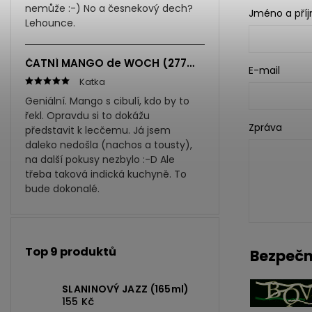
nemůže :-) No a česnekový dech?
Jméno a pří
Lehounce.
ČATNÍ MANGO de WOCH (277ml)
E-mail
Katka
Geniální. Mango s cibulí, kdo by to
řekl. Opravdu si to dokážu
Zpráva
představit k lecčemu. Já jsem
daleko nedošla (nachos a tousty),
na další pokusy nezbylo :-D Ale
třeba taková indická kuchyně. To
bude dokonalé.
Top 9 produktů
Bezpečn
SLANINOVÝ JAZZ (165ml)
155 Kč