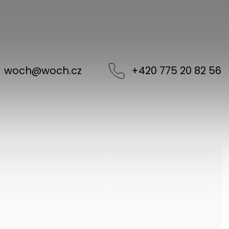
woch
@
woch.cz
+420 775 20 82 56