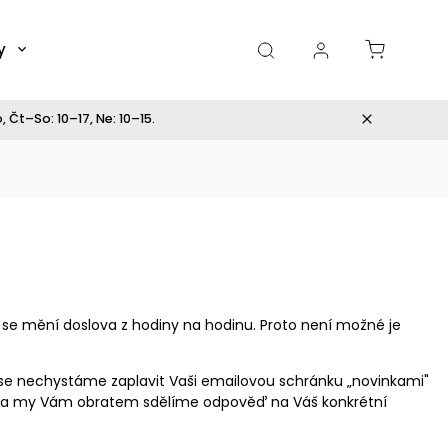
y
Dárky
 Čt–So: 10–17, Ne: 10–15.
 se mění doslova z hodiny na hodinu. Proto není možné je
e nechystáme zaplavit Vaši emailovou schránku „novinkami"
ejte a my Vám obratem sdělíme odpověď na Váš konkrétní