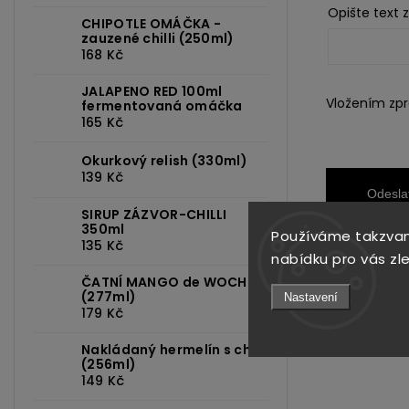
Opište text 
CHIPOTLE OMÁČKA -
zauzené chilli (250ml)
168 Kč
JALAPENO RED 100ml
Vložením zpr
fermentovaná omáčka
165 Kč
Okurkový relish (330ml)
139 Kč
Odesla
SIRUP ZÁZVOR-CHILLI
350ml
Používáme takzvan
135 Kč
nabídku pro vás zl
ČATNÍ MANGO de WOCH
(277ml)
Nastavení
179 Kč
Nakládaný hermelín s chilli
(256ml)
149 Kč