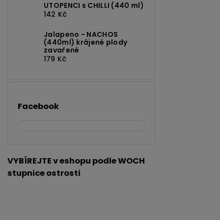
UTOPENCI s CHILLI (440 ml)
142 Kč
Jalapeno - NACHOS
(440ml) krájené plody
zavařené
179 Kč
Facebook
VYBÍREJTE v eshopu podle WOCH
stupnice ostrosti