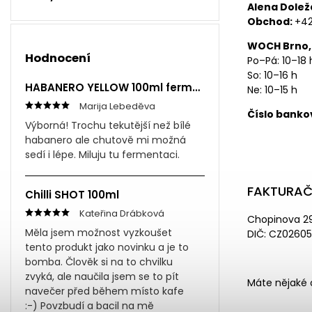
Alena Dolež
Obchod:
+42
WOCH Brno,
Hodnocení
Po–Pá: 10–18 
So: 10–16 h
HABANERO YELLOW 100ml fermentovaná omáčka
Ne: 10–15 h
Marija Lebeděva
Číslo bankov
Výborná! Trochu tekutější než bílé
habanero ale chutově mi možná
sedí i lépe. Miluju tu fermentaci.
FAKTURAČ
Chilli SHOT 100ml
Kateřina Drábková
Chopinova 29
Měla jsem možnost vyzkoušet
DIČ: CZ02605
tento produkt jako novinku a je to
bomba. Člověk si na to chvilku
zvyká, ale naučila jsem se to pít
Máte nějaké 
navečer před během místo kafe
:-) Povzbudí a bacil na mě