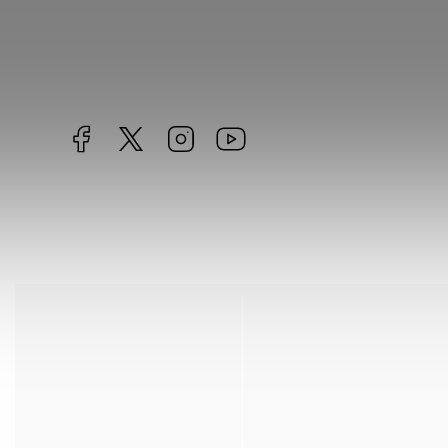
Facebook
https://twitter.com/worldofchilli
Instagram
Miluju,
chilli
jsem...