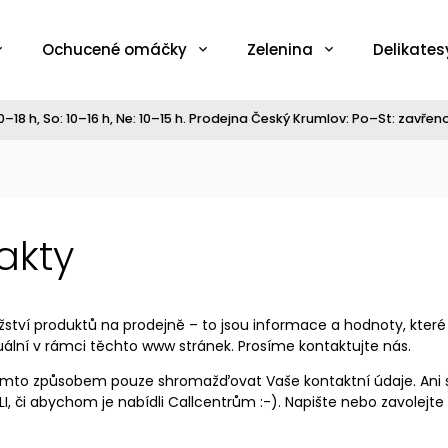
Ochucené omáčky
Zelenina
Delikates
–18 h, So: 10–16 h, Ne: 10–15 h. Prodejna Český Krumlov: Po–St: zavřeno,
akty
ství produktů na prodejně – to jsou informace a hodnoty, které
uální v rámci těchto www stránek. Prosíme kontaktujte nás.
to způsobem pouze shromažďovat Vaše kontaktní údaje. Ani s
LLI, či abychom je nabídli Callcentrům :-). Napište nebo zavol