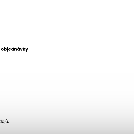
ší objednávky
dajů.