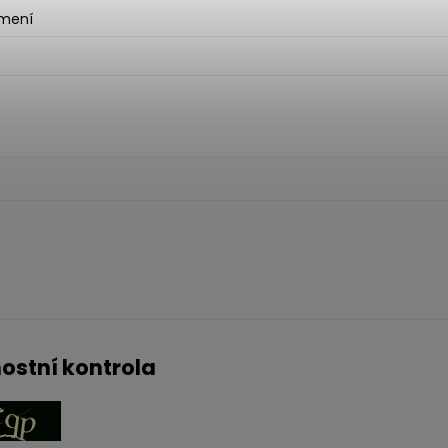
jmení
ostní kontrola