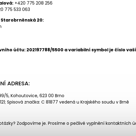
alová:
+420 775 208 256
0 775 533 063
 Starobrněnská 20:
h
ního účtu: 202197788/5500 a variabilní symbol je číslo va
NÍ ADRESA:
9/5, Kohoutovice, 623 00 Brno
121; Spisová značka: C 81877 vedená u Krajského soudu v Brně
otázky? Zodpovíme je. Prosíme o pečlivé vyplnění kontaktních ú