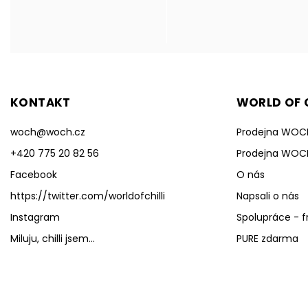
KONTAKT
WORLD OF C
woch
@
woch.cz
Prodejna WOC
+420 775 20 82 56
Prodejna WOC
Facebook
O nás
https://twitter.com/worldofchilli
Napsali o nás
Instagram
Spolupráce - f
Miluju, chilli jsem...
PURE zdarma