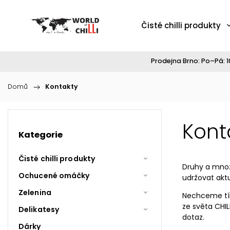
Čisté chilli produkty
Prodejna Brno: Po–Pá: 10
Domů
/
Kontakty
Kont
Kategorie
Čisté chilli produkty
Druhy a množ
Ochucené omáčky
udržovat akt
Zelenina
Nechceme tím
ze světa CHI
Delikatesy
dotaz.
Dárky