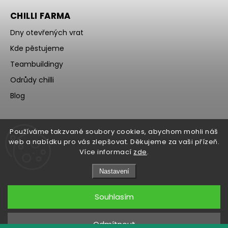
CHILLI FARMA
Dny otevřených vrat
Kde pěstujeme
Teambuildingy
Odrůdy chilli
Blog
Používáme takzvané soubory cookies, abychom mohli náš
web a nabídku pro vás zlepšovat. Děkujeme za vaši přízeň.
Více informací
zde
.
Nastavení
Souhlasím
Copyright 2026
WOCH
. Všechna práva vyhrazena.
Upravit nastavení cookies
Odmítnout