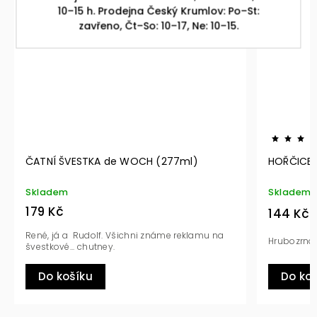
10–15 h. Prodejna Český Krumlov: Po–St:
zavřeno, Čt–So: 10–17, Ne: 10–15.
ATNÍ ŠVESTKA de WOCH (277ml)
HOŘČICE HABANE
kladem
Skladem
79 Kč
144 Kč
né, já a Rudolf. Všichni známe reklamu na
Hrubozrná, s vůní 
estkové... chutney.
Do košíku
Do košíku