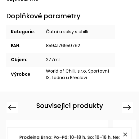
Doplňkové parametry
Kategorie
:
Čatní a salsy s chilli
EAN
:
8594176950792
Objem
:
277ml
World of Chilli, s.r.o. Sportovní
Výrobce
:
13, Ladná u Břeclavi
Související produkty
Previous
Next
Prodejna Brno: Po–Pá: 10–18 h, So: 10–16 h, Ne: