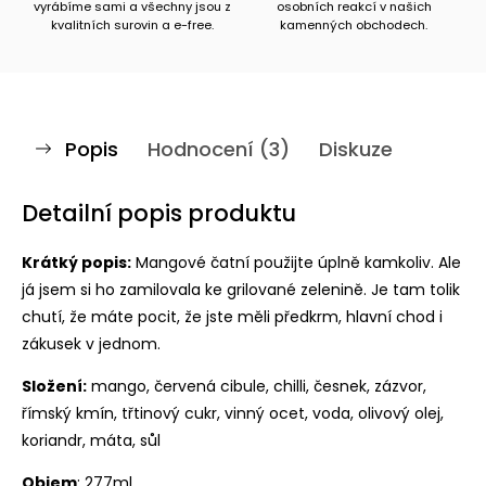
vyrábíme sami a všechny jsou z
osobních reakcí v našich
kvalitních surovin a e-free.
kamenných obchodech.
Popis
Hodnocení (3)
Diskuze
Detailní popis produktu
Krátký popis:
Mangové čatní použijte úplně kamkoliv. Ale
já jsem si ho zamilovala ke grilované zelenině. Je tam tolik
chutí, že máte pocit, že jste měli předkrm, hlavní chod i
zákusek v jednom.
Složení:
mango, červená cibule, chilli, česnek, zázvor,
římský kmín, třtinový cukr, vinný ocet, voda, olivový olej,
koriandr, máta, sůl
Objem
: 277ml