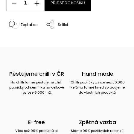
PŘIDAT DO KOŠÍKU
Zeptat se
Sdílet
Pěstujeme chilli v ČR
Hand made
Na chilli farmě pěstujeme chilli
Chilli papričky z více než 50.000
papričky od semínka na celkové
keřů na farmě hned zpracujeme
rozloze 6.000 m2.
do vlastních produktů.
E-free
Zpětná vazba
Více než 99% produktů si
Máme 99% pozitivních recenzí i