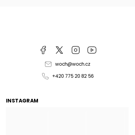
Facebook
https://twitter.com/worldofchilli
Instagram
Miluju,
chilli
jsem...
woch
@
woch.cz
+420 775 20 82 56
INSTAGRAM