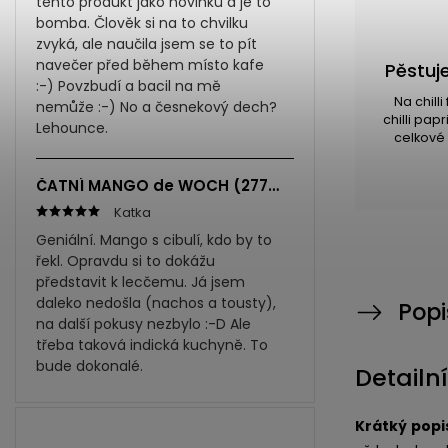
tento produkt jako novinku a je to
bomba. Člověk si na to chvilku
zvyká, ale naučila jsem se to pít
navečer před během místo kafe
Pěstuje
:-) Povzbudí a bacil na mě
Na chill
nemůže :-) No a česnekový dech?
chilli pap
Lehounce.
celkové 
ČATNÍ MANGO de WOCH (277ml)
Katka
Geniální. Mango s cibulí, kdo by to
řekl. Opravdu si to dokážu
představit k lecčemu. Já jsem
daleko nedošla (nachos a tousty),
Popi
na další pokusy nezbylo :-D Ale
třeba taková indická kuchyně. To
bude dokonalé.
Detailn
Krátký
popi