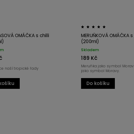
A s chilli
ČATNÍ ŘEPA-JAHODA de WOCH
(277ml)
Skladem
179 Kč
Moravy. Chilli
Z jednoho pole, jahoda s řepou? To je
punk! Chutney / čatní?
Do košíku