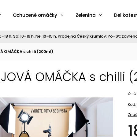
Ochucené omáčky
Zelenina
Delikates
–18 h, So: 10–16 h, Ne: 10–15 h. Prodejna Český Krumlov: Po–St: zavřeno,
 OMÁČKA s chilli (200ml)
JOVÁ OMÁČKA s chilli 
Kód:
Znač
1