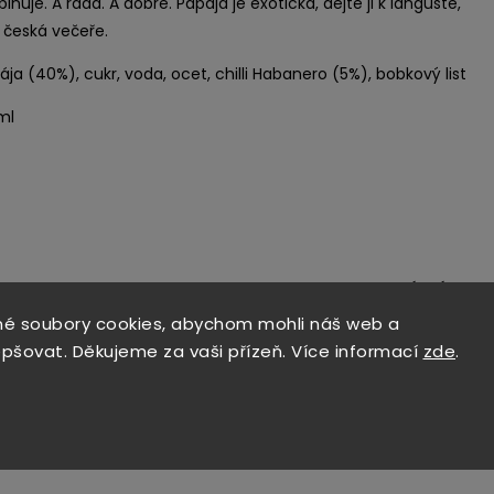
nuje. A ráda. A dobře. Papája je exotická, dejte ji k langustě,
 česká večeře.
ája (40%), cukr, voda, ocet, chilli Habanero (5%), bobkový list
ml
Související p
é soubory cookies, abychom mohli náš web a
epšovat. Děkujeme za vaši přízeň. Více informací
zde
.
Kód:
173
Kód:
3312