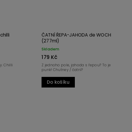
ČATNÍ PIKANTNÍ RAJČE de
MALINOVÁ 
WOCH (277ml)
(200ml)
Skladem
Skladem
179 Kč
189 Kč
Z jednoho pole, jahoda s řepou? To je
Z českých s
punk! Chutney / čatní?
Do košíku
Do koš