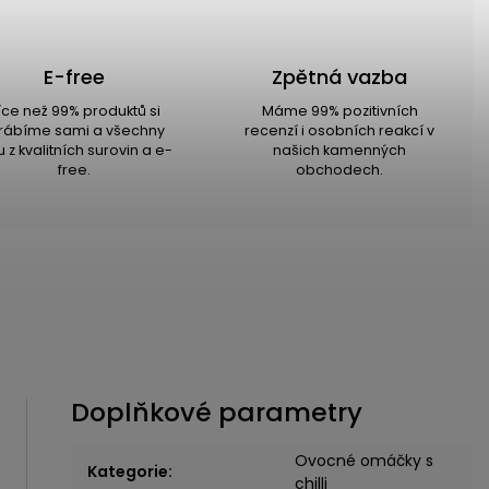
E-free
Zpětná vazba
íce než 99% produktů si
Máme 99% pozitivních
rábíme sami a všechny
recenzí i osobních reakcí v
u z kvalitních surovin a e-
našich kamenných
free.
obchodech.
Doplňkové parametry
Ovocné omáčky s
Kategorie
:
chilli