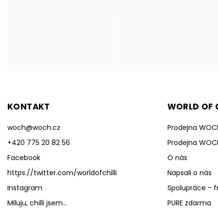
KONTAKT
WORLD OF C
woch
@
woch.cz
Prodejna WOC
+420 775 20 82 56
Prodejna WOC
Facebook
O nás
https://twitter.com/worldofchilli
Napsali o nás
Instagram
Spolupráce - f
Miluju, chilli jsem...
PURE zdarma