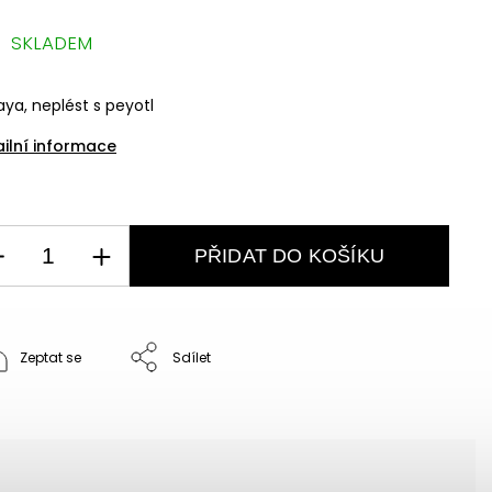
SKLADEM
ya, neplést s peyotl
ailní informace
PŘIDAT DO KOŠÍKU
Zeptat se
Sdílet