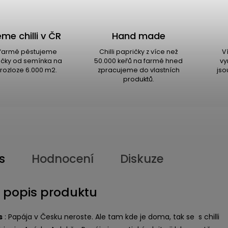
me chilli v ČR
Hand made
i farmě pěstujeme
Chilli papričky z více než
V
ričky od semínka na
50.000 keřů na farmě hned
vy
rozloze 6.000 m2.
zpracujeme do vlastních
jso
produktů.
s
Hodnocení
Diskuze
í popis produktu
s
: Papája v Česku neroste. Ale tam kde je doma, tak se s chilli