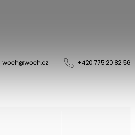
woch
@
woch.cz
+420 775 20 82 56