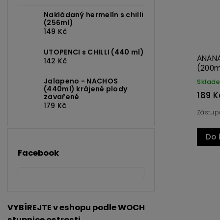
Nakládaný hermelín s chilli
(256ml)
149 Kč
UTOPENCI s CHILLI (440 ml)
ANANASOVÁ OMÁČKA s chilli
MERUŇKOVÁ OMÁČK
142 Kč
(200ml)
(200ml)
Jalapeno - NACHOS
Skladem
Skladem
(440ml) krájené plody
189 Kč
189 Kč
zavařené
179 Kč
Meruňka jako symbol 
Zástupce naší tropické řady
jako symbol Moravy.
Do košíku
Do košíku
Facebook
VYBÍREJTE v eshopu podle WOCH
stupnice ostrosti