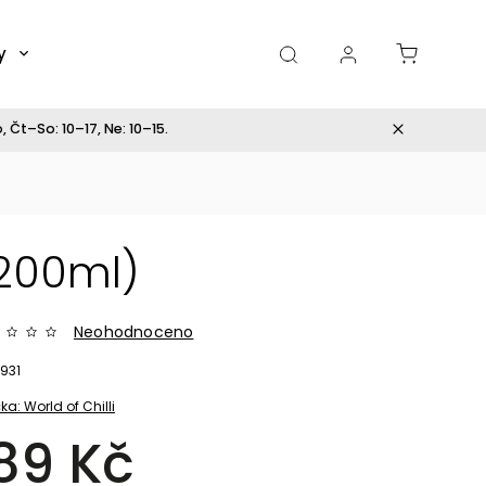
y
Dárky
 Čt–So: 10–17, Ne: 10–15.
(200ml)
Neohodnoceno
931
ka:
World of Chilli
89 Kč