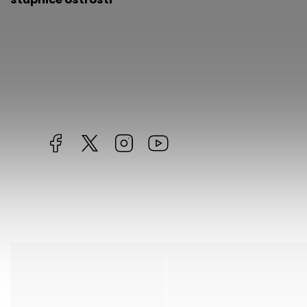
Facebook
https://twitter.com/worldofchilli
Instagram
Miluju,
chilli
jsem...