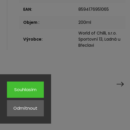
EAN
:
8594176951065
Objem
:
200ml
World of Chilli, s.r.o.
Výrobce
:
Sportovní 13, Ladná u
Břeclavi
rodukty
Next
Souhlasím
Odmítnout
Kód:
3625