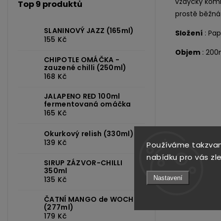
vždycky kombi
Top 9 produktů
prostě běžná
SLANINOVÝ JAZZ (165ml)
Složení
: Pap
155 Kč
Objem
: 200
CHIPOTLE OMÁČKA -
zauzené chilli (250ml)
168 Kč
JALAPENO RED 100ml
fermentovaná omáčka
165 Kč
Okurkový relish (330ml)
139 Kč
Previous
Používáme takzvan
nabídku pro vás zl
SIRUP ZÁZVOR-CHILLI
350ml
Nastavení
135 Kč
Kód:
929
ČATNÍ MANGO de WOCH
(277ml)
179 Kč