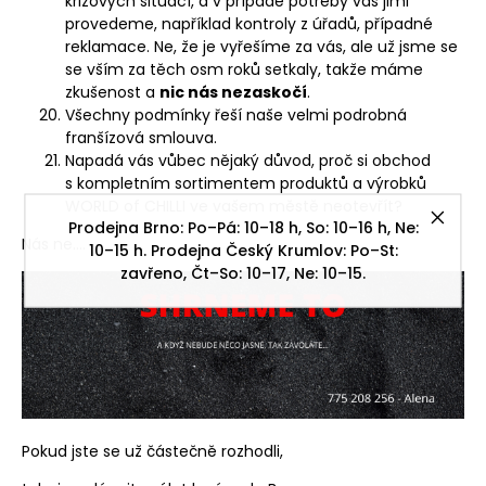
krizových situací, a v případě potřeby vás jimi
provedeme, například kontroly z úřadů, případné
reklamace. Ne, že je vyřešíme za vás, ale už jsme se
se vším za těch osm roků setkaly, takže máme
zkušenost a
nic nás nezaskočí
.
Všechny podmínky řeší naše velmi podrobná
franšízová smlouva.
Napadá vás vůbec nějaký důvod, proč si obchod
s kompletním sortimentem produktů a výrobků
WORLD of CHILLI ve vašem městě neotevřít?
Prodejna Brno: Po–Pá: 10–18 h, So: 10–16 h, Ne:
Nás n
e….
10–15 h. Prodejna Český Krumlov: Po–St:
zavřeno, Čt–So: 10–17, Ne: 10–15.
Pokud jste se už částečně rozhodli,