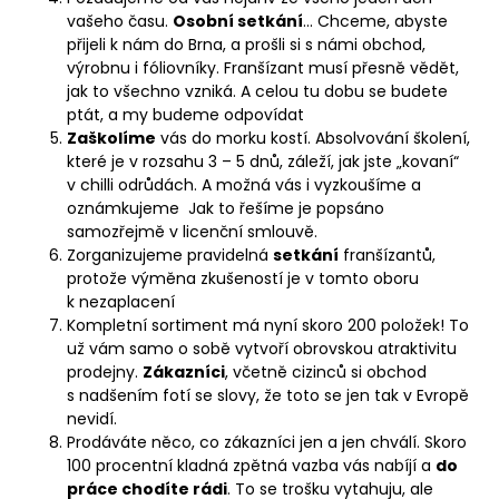
vašeho času.
Osobní setkání
... Chceme, abyste
přijeli k nám do Brna, a prošli si s námi obchod,
výrobnu i fóliovníky. Franšízant musí přesně vědět,
jak to všechno vzniká. A celou tu dobu se budete
ptát, a my budeme odpovídat
Zaškolíme
vás do morku kostí. Absolvování školení,
které je v rozsahu 3 – 5 dnů, záleží, jak jste „kovaní“
v chilli odrůdách. A možná vás i vyzkoušíme a
oznámkujeme Jak to řešíme je popsáno
samozřejmě v licenční smlouvě.
Zorganizujeme pravidelná
setkání
franšízantů,
protože výměna zkušeností je v tomto oboru
k nezaplacení
Kompletní sortiment má nyní skoro 200 položek! To
už vám samo o sobě vytvoří obrovskou atraktivitu
prodejny.
Zákazníci
, včetně cizinců si obchod
s nadšením fotí se slovy, že toto se jen tak v Evropě
nevidí.
Prodáváte něco, co zákazníci jen a jen chválí. Skoro
100 procentní kladná zpětná vazba vás nabíjí a
do
práce chodíte rádi
. To se trošku vytahuju, ale