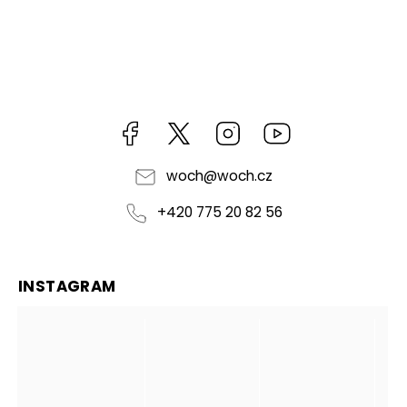
Facebook
https://twitter.com/worldofchilli
Instagram
Miluju,
chilli
jsem...
woch
@
woch.cz
+420 775 20 82 56
INSTAGRAM