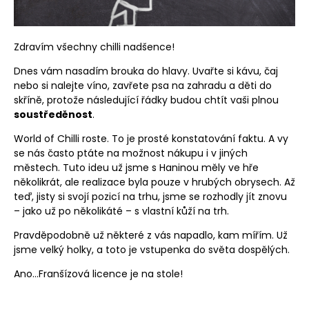
Zdravím všechny chilli nadšence!
Dnes vám nasadím brouka do hlavy.
Uvařte si kávu, čaj
nebo si nalejte víno, zavřete psa na zahradu a děti do
skříně, protože následující řádky budou chtít vaši plnou
soustředěnost
.
World of Chilli roste. To je prosté konstatování faktu. A vy
se nás často ptáte na možnost nákupu i v jiných
městech.
Tuto ideu už jsme s Haninou měly ve hře
několikrát, ale realizace byla pouze v hrubých obrysech. Až
teď, jisty si svojí pozicí na trhu, jsme se rozhodly jít znovu
– jako už po několikáté – s vlastní kůží na trh.
Pravděpodobně už některé z vás napadlo, kam mířím. Už
jsme velký holky, a toto je vstupenka do světa dospělých.
Ano…Franšízová licence je na stole!