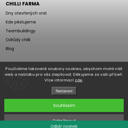
CHILLI FARMA
Dny otevřených vrat
Kde pěstujeme
Teambuildingy
Odrůdy chilli
Blog
Používáme takzvané soubory cookies, abychom mohli náš
web a nabídku pro vás zlepšovat. Děkujeme za vaši přízeň.
Více informací
zde
.
Nastavení
Souhlasím
Copyright 2026
WOCH
. Všechna práva vyhrazena.
Upravit nastavení cookies
Odmítnout
Grafický návrh vytvořil a nakódoval
Shoptak.cz
Odběr novinek