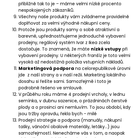
přibližně tak to je – máme velmi nízké procento
nespokojených zákazníků.
Všechny naše produkty vám zvládneme pravidelně
doplňovat za velmi výhodné nákupní ceny.
Protože jsou produkty samy o sobě atraktivní a
barevné, upřednostňujeme jednoduché vybavení
prodejny, regálový systém Ivar z Ikea zcela
dostačuje. To znamená, že máte
nízké
vstupy
při
vybavení prodejny. U některých franšíz je toto velmi
vysoká až nedostižná položka vstupních nákladů.
Marketingová
podpora
na celorepublikové úrovni
jde z naší strany a v naší režii. Marketing lokálního
dosahu si řešíte sami. Samozřejmě i toto je
podrobně řešeno ve smlouvě.
V průběhu roku máme 4 prodejní vrcholy, v lednu
semínka, v dubnu sazenice, o prázdninách čerstvé
plody a o prosinci ani nemluvím. To jsou období, kdy
jsou tržby opravdu, řekla bych - milé
Prodejní strategie a podpora (manuály, nákupní
tašky, vánoční obalové materiály, letáky…) jsou
samozřejmostí. Nenecháme vás v tom, a naopak