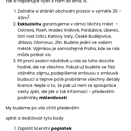
tak si naplánujte výlet k nám do Brna, a...
Začněte si shánět obchodní prostor o výměře 20 –
2
40m
.
Exkluzivitu
garantujeme v rámci těchto měst –
Ostrava, Plzeň, Hradec Králové, Pardubice, Liberec,
Ústí nad Orlicí, Karlovy Vary, České Budějovice,
Jihlava, Olomouc, Zlín. Budete jediní ve vašem
městě. Výjimkou je samozřejmě Praha, kde se nás
může potkat víc.
Při první osobní návštěvě u nás se toho dozvíte
hodně, ale ne všechno. Pokud už budete ve fázi
vážného zájmu, podepíšeme smlouvu o smlouvě
budoucí a teprve poté probíráme všechny detaily
licence. Nejde o to, že pak už není ze spolupráce
cesty zpět, ale jde o tok informací – především
podmínky
mlčenlivosti
My budeme po vás chtít především
splnit a dodržovat tyto body
Zaplatit licenční
poplatek