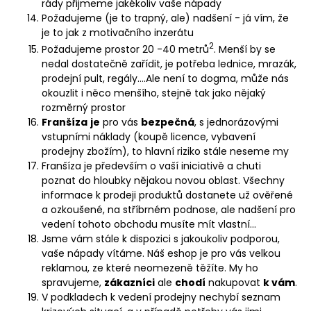
rády přijmeme jakékoliv vaše nápady
Požadujeme (je to trapný, ale) nadšení - já vím, že
je to jak z motivačního inzerátu
2
Požadujeme prostor 20 -40 metrů
. Menší by se
nedal dostatečně zařídit, je potřeba lednice, mrazák,
prodejní pult, regály….Ale není to dogma, může nás
okouzlit i něco menšího, stejně tak jako nějaký
rozměrný prostor
Franšíza
je
pro vás
bezpečná
, s jednorázovými
vstupními náklady (koupě licence, vybavení
prodejny zbožím), to hlavní riziko stále neseme my
Franšíza je především o vaší iniciativě a chuti
poznat do hloubky nějakou novou oblast. Všechny
informace k prodeji produktů dostanete už ověřené
a ozkoušené, na stříbrném podnose, ale nadšení pro
vedení tohoto obchodu musíte mít vlastní...
Jsme vám stále k dispozici s jakoukoliv podporou,
vaše nápady vítáme. Náš eshop je pro vás velkou
reklamou, ze které neomezeně těžíte. My ho
spravujeme,
zákazníci
ale
chodí
nakupovat
k vám
.
V podkladech k vedení prodejny nechybí seznam