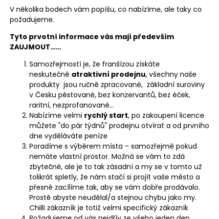
V několika bodech vám popíšu, co nabízíme, ale taky co
požadujeme.
Tyto prvotní informace vás mají především
ZAUJMOUT……
Samozřejmostí je, že franšízou získáte
neskutečně
atraktivní prodejnu
, všechny naše
produkty jsou ručně zpracované, základní suroviny
v Česku pěstované, bez konzervantů, bez éček,
raritní, nezprofanované…
Nabízíme velmi
rychlý start
, po zakoupení licence
můžete "do pár týdnů" prodejnu otvírat a od prvního
dne vyděláváte peníze
Poradíme s výběrem místa – samozřejmě pokud
nemáte vlastní prostor. Možná se vám to zdá
zbytečné, ale je to tak zásadní a my se v tomto už
tolikrát spletly, že nám stačí si projít vaše město a
přesně zacílíme tak, aby se vám dobře prodávalo.
Prostě abyste neudělal/a stejnou chybu jako my.
Chilli zákazník je totiž velmi specifický zákazník
Požadujeme od vás nejdřív ze všeho jeden den