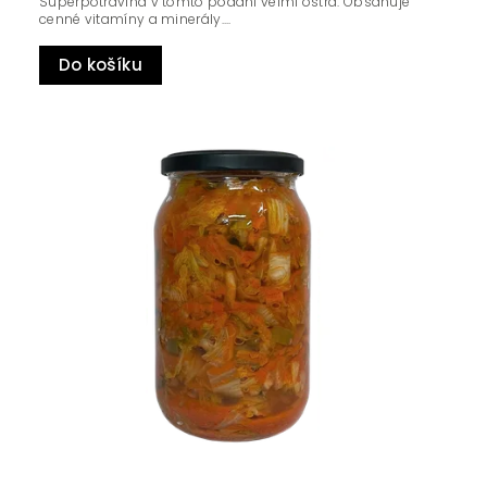
Superpotravina v tomto podání velmi ostrá. Obsahuje
cenné vitamíny a minerály....
Do košíku