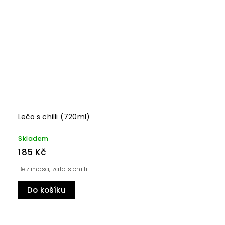
Lečo s chilli (720ml)
Skladem
185 Kč
Bez masa, zato s chilli
Do košíku