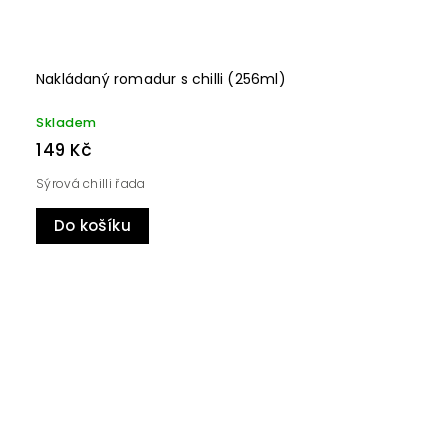
Nakládaný romadur s chilli (256ml)
Skladem
149 Kč
Sýrová chilli řada
Do košíku