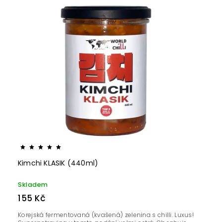
Nejlevnější
Nejdražší
Nejprodávanější
Kimchi KLASIK (440ml)
Skladem
155 Kč
Korejská fermentovaná (kvašená) zelenina s chilli. Luxus!