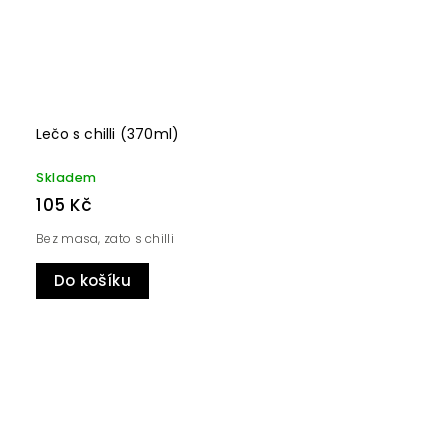
Lečo s chilli (370ml)
Skladem
105 Kč
Bez masa, zato s chilli
Do košíku