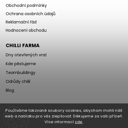
Obchodní podmínky
Ochrana osobních údajů
Reklamační řád
Hodnocení obchodu
CHILLI FARMA
Dny otevřených vrat
Kde pěstujeme
Teambuildingy
Odrůdy chilli
Blog
Používáme takzvané soubory cookies, abychom mohli náš
web a nabídku pro vás zlepšovat. Děkujeme za vaši přízeň.
Více informací
zde
.