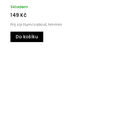
Skladem
149 Kč
Prý sýr tlumí ostrost, hmmm
Do košíku