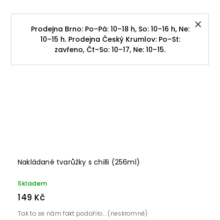
Prodejna Brno: Po–Pá: 10–18 h, So: 10–16 h, Ne:
10–15 h. Prodejna Český Krumlov: Po–St:
zavřeno, Čt–So: 10–17, Ne: 10–15.
Nakládané tvarůžky s chilli (256ml)
Skladem
149 Kč
Tak to se nám fakt podařilo... (neskromně)