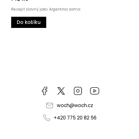
Recept slavný jako Argentina sama
Do košíku
Facebook
https://twitter.com/worldofchilli
Instagram
Miluju,
chilli
jsem...
woch
@
woch.cz
+420 775 20 82 56