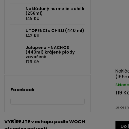
Nakládaný hermelín s chilli
(256ml)
Kód:
2252
149 Kč
UTOPENCI s CHILLI (440 ml)
142 Kč
Jalapeno - NACHOS
(440ml) krájené plody
zavařené
179 Kč
Nakládaný česnek s chilli
Lečo s chilli (720
(165ml)
Skladem
Skladem
Facebook
119 Kč
185 Kč
Je česnek zdravý? A je nebe modré?
Bez masa, zato s chil
VYBÍREJTE v eshopu podle WOCH
Do košíku
Do košíku
stupnice ostrosti