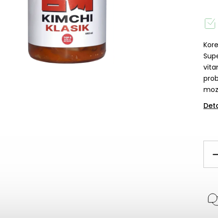
Kore
Supe
vita
prob
moz
Det