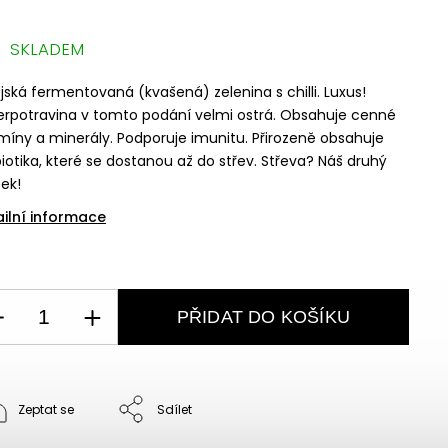
SKLADEM
jská fermentovaná (kvašená) zelenina s chilli. Luxus!
rpotravina v tomto podání velmi ostrá. Obsahuje cenné
míny a minerály. Podporuje imunitu. Přirozeně obsahuje
iotika, které se dostanou až do střev. Střeva? Náš druhý
ek!
ailní informace
PŘIDAT DO KOŠÍKU
Zeptat se
Sdílet