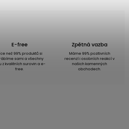
E-free
Zpětná vazba
íce než 99% produktů si
Máme 99% pozitivních
rábíme sami a všechny
recenzí i osobních reakcí v
u z kvalitních surovin a e-
našich kamenných
free.
obchodech.