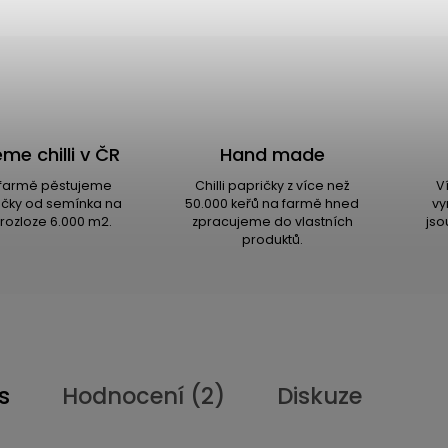
me chilli v ČR
Hand made
i farmě pěstujeme
Chilli papričky z více než
V
ričky od semínka na
50.000 keřů na farmě hned
vy
rozloze 6.000 m2.
zpracujeme do vlastních
jso
produktů.
s
Hodnocení (2)
Diskuze