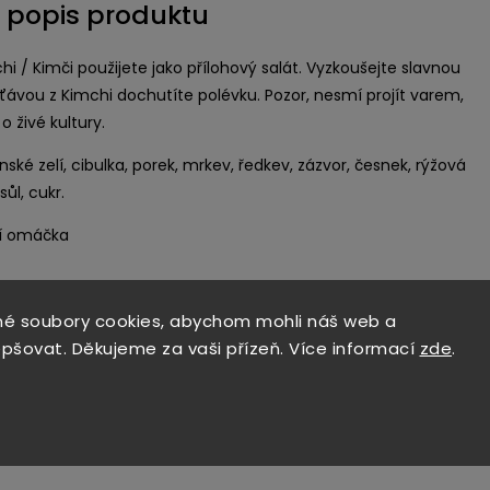
í popis produktu
i / Kimči použijete jako přílohový salát. Vyzkoušejte slavnou
Šťávou z Kimchi dochutíte polévku. Pozor, nesmí projít varem,
o živé kultury.
nské zelí, cibulka, porek, mrkev, ředkev, zázvor, česnek, rýžová
sůl, cukr.
í omáčka
é soubory cookies, abychom mohli náš web a
epšovat. Děkujeme za vaši přízeň. Více informací
zde
.
Související p