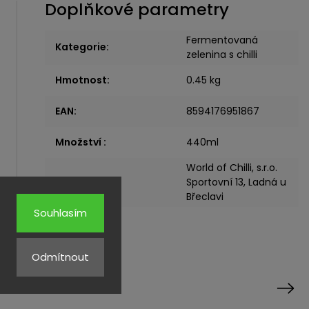
Doplňkové parametry
Fermentovaná
Kategorie
:
zelenina s chilli
Hmotnost
:
0.45 kg
EAN
:
8594176951867
Množství
:
440ml
World of Chilli, s.r.o.
Výrobce
:
Sportovní 13, Ladná u
Břeclavi
Souhlasím
Odmítnout
rodukty
Next