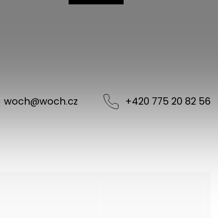
woch
@
woch.cz
+420 775 20 82 56