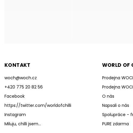
KONTAKT
WORLD OF C
woch
@
woch.cz
Prodejna WOC
+420 775 20 82 56
Prodejna WOC
Facebook
O nás
https://twitter.com/worldofchilli
Napsali o nás
Instagram
Spolupráce - f
Miluju, chilli jsem...
PURE zdarma