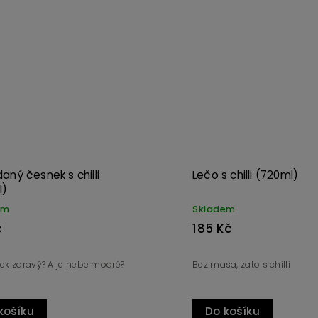
Kód:
3626
Kód:
3627
ml)
Lečo s chilli (370ml)
Skladem
105 Kč
li
Bez masa, zato s chilli
Do košíku