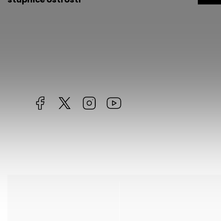
Facebook
https://twitter.com/worldofchilli
Instagram
Miluju,
chilli
jsem...