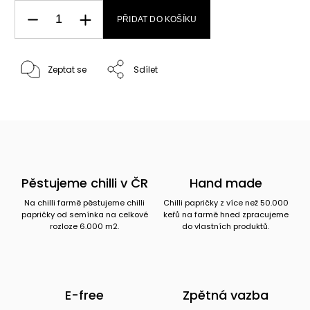
PŘIDAT DO KOŠÍKU
Zeptat se
Sdílet
Pěstujeme chilli v ČR
Hand made
Na chilli farmě pěstujeme chilli
Chilli papričky z více než 50.000
papričky od semínka na celkové
keřů na farmě hned zpracujeme
rozloze 6.000 m2.
do vlastních produktů.
E-free
Zpětná vazba