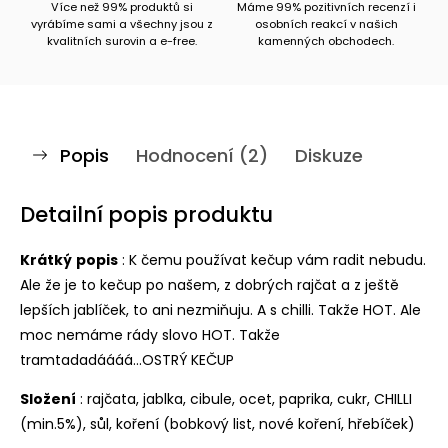
Více než 99% produktů si
Máme 99% pozitivních recenzí i
vyrábíme sami a všechny jsou z
osobních reakcí v našich
kvalitních surovin a e-free.
kamenných obchodech.
Popis
Hodnocení (2)
Diskuze
Detailní popis produktu
Krátký
popis
: K čemu používat kečup vám radit nebudu.
Ale že je to kečup po našem, z dobrých rajčat a z ještě
lepších jablíček, to ani nezmiňuju. A s chilli. Takže HOT. Ale
moc nemáme rády slovo HOT. Takže
tramtadadáááá...OSTRÝ KEČUP
Složení
: rajčata, jablka, cibule, ocet, paprika, cukr, CHILLI
(min.5%), sůl, koření (bobkový list, nové koření, hřebíček)