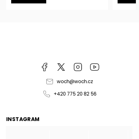
Facebook
https://twitter.com/worldofchilli
Instagram
Miluju,
chilli
jsem...
woch
@
woch.cz
+420 775 20 82 56
INSTAGRAM