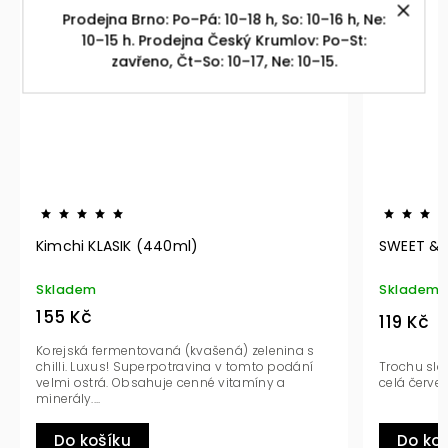
Prodejna Brno: Po–Pá: 10–18 h, So: 10–16 h, Ne:
10–15 h. Prodejna Český Krumlov: Po–St:
zavřeno, Čt–So: 10–17, Ne: 10–15.
Kimchi KLASIK (440ml)
SWEET & C
Skladem
Skladem
155 Kč
119 Kč
Korejská fermentovaná (kvašená) zelenina s
chilli. Luxus! Superpotravina v tomto podání
Trochu sladk
velmi ostrá. Obsahuje cenné vitamíny a
celá červená
minerály....
Do košíku
Do koš