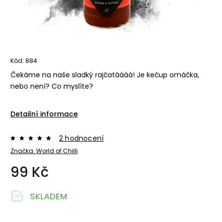
Kód:
884
Čekáme na naše sladký rajčatáááá! Je kečup omáčka,
nebo není? Co myslíte?
Detailní informace
2 hodnocení
Značka:
World of Chilli
99 Kč
SKLADEM