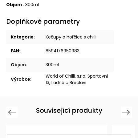
Objem
: 300ml
Doplňkové parametry
Kategorie
:
Kečupy a hořčice s chilli
EAN
:
8594176950983
Objem
:
300ml
World of Chilli, s.r.o. Sportovní
Výrobce
:
13, Ladná u Břeclavi
Související produkty
Previous
Next