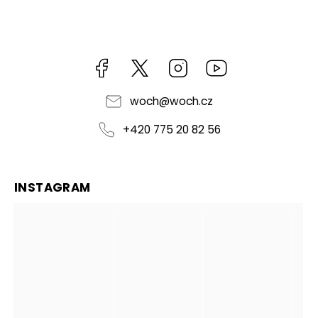
Facebook
https://twitter.com/worldofchilli
Instagram
Miluju,
chilli
jsem...
woch
@
woch.cz
+420 775 20 82 56
INSTAGRAM