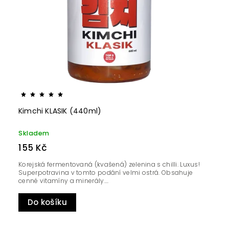
Kimchi KLASIK (440ml)
Skladem
155 Kč
Korejská fermentovaná (kvašená) zelenina s chilli. Luxus!
Superpotravina v tomto podání velmi ostrá. Obsahuje
cenné vitamíny a minerály....
Do košíku