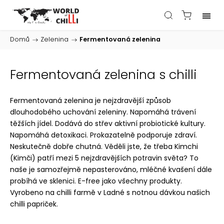
Domů
/
Zelenina
/
Fermentovaná zelenina
Fermentovaná zelenina s chilli
Fermentovaná zelenina je nejzdravější způsob
dlouhodobého uchování zeleniny. Napomáhá trávení
těžších jídel. Dodává do střev aktivní probiotické kultury.
Napomáhá detoxikaci. Prokazatelně podporuje zdraví.
Neskutečně dobře chutná. Věděli jste, že třeba Kimchi
(Kimči) patří mezi 5 nejzdravějších potravin světa? To
naše je samozřejmě nepasterováno, mléčné kvašení dále
probíhá ve sklenici. E-free jako všechny produkty.
Vyrobeno na chilli farmě v Ladné s notnou dávkou našich
chilli papriček.