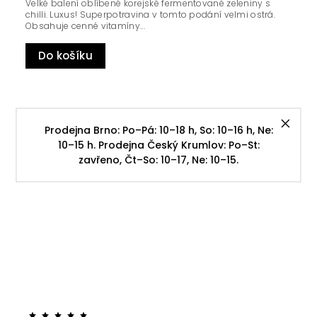
Velké balení oblíbené korejské fermentované zeleniny s
chilli. Luxus! Superpotravina v tomto podání velmi ostrá.
Obsahuje cenné vitamíny...
Do košíku
Prodejna Brno: Po–Pá: 10–18 h, So: 10–16 h, Ne:
10–15 h. Prodejna Český Krumlov: Po–St:
zavřeno, Čt–So: 10–17, Ne: 10–15.