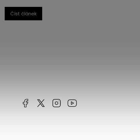
Facebook
https://twitter.com/worldofchilli
Instagram
Miluju,
chilli
jsem...