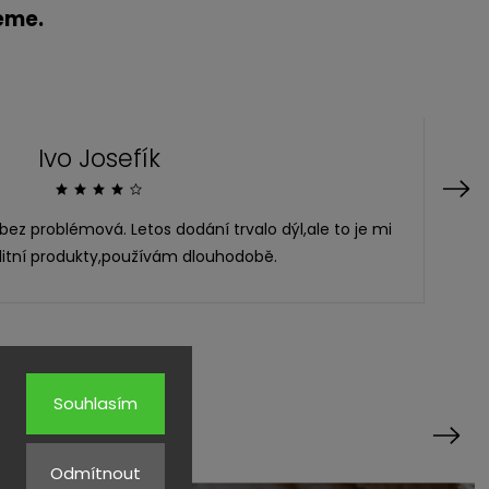
eme.
Ivo Josefík
Next
ez problémová. Letos dodání trvalo dýl,ale to je mi
alitní produkty,používám dlouhodobě.
Souhlasím
Next
Odmítnout