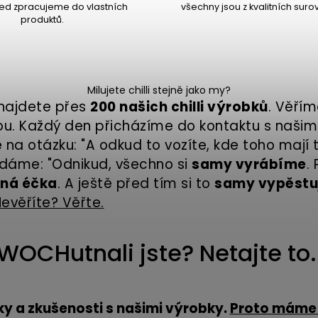
ed zpracujeme do vlastních
všechny jsou z kvalitních surov
produktů.
Milujete chilli stejně jako my?
najdete přes
200 našich chilli výrobků
. Věřím
ou.
Každý den přicházíme do kontaktu s našimi
a otázku: "A odkud to vozíte, kde toho mají t
dáme: "Odnikud, všechno si
samy vyrábíme
.
ná éčka
. A ještě před tím si to
samy vypěst
evěříte? Věřte.
WOCHutnali jste? Netajte to
tky a zkušenosti s našimi výrobky.
Proto máme 