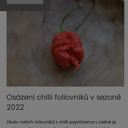
Posílání sazenic chilli papriček
dopravcem eshopu
DOBRÝ DEN, POSÍLÁTE SAZENIČKY CHILLI PAPRIČEK