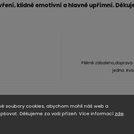
vření, klidně emotivní a hlavně upřímní. Děkuj
Pěkně zabaleno,doprava b
jedno. Kv
é soubory cookies, abychom mohli náš web a
epšovat. Děkujeme za vaši přízeň. Více informací
zde
.
Blog o chilli