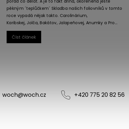
ÉŠOPEM? Neodhadnu, kolikrát jsem tuto větu slyšela :-)
a jsem moc ráda, že se ptáte. Máte totiž především
obavy o to, v jakém stavu zasílaná sazenička dojde, a
chcete rady ohledně následného pěstování. A já Vám
teď a tady sepíšu pár slov o tom, co dělat, aby se vlk i
Číst článek
koza nažrali, a my všichni jsme zůstali celí. Základní
pravidla máme tady: My zabalíme sazeničku silnou,
zdravou a zabalíme ji pěkně do několika vrstev. Frajer
od přepravky bude přem...
woch
@
woch.cz
+420 775 20 82 56