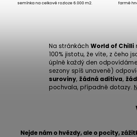
semínka na celkové rozloze 6.000 m2.
farmě hn
Na stránkách
World of Chilli
100% jistotu, že víte, z čeho js
úplně každý den odpovídáme n
sezony spíš unaveně) odpoví
suroviny
,
žádná aditiva
,
žád
pochvala, případně dotazy.
N
Nejde nám o hvězdy, ale o pocity, záži