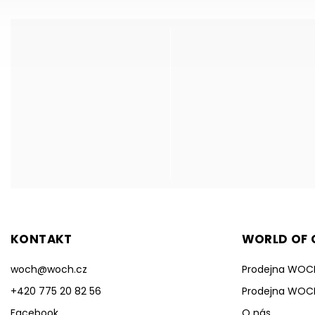
KONTAKT
WORLD OF C
woch
@
woch.cz
Prodejna WOC
+420 775 20 82 56
Prodejna WOC
Facebook
O nás