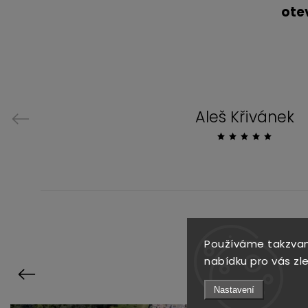
ote
Aleš Křivánek
Previous
Používáme takzvan
nabídku pro vás zl
Previous
Nastavení