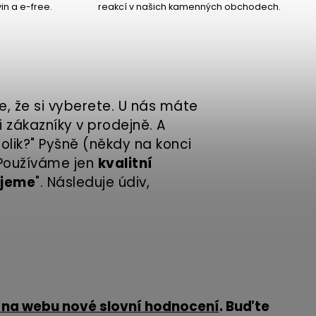
in a e-free.
reakcí v našich kamenných obchodech.
e, že si vyberete. U nás máte
 zákazníky v prodejně. A
olik?" Pyšně (někdy na konci
 Používáme jen
kvalitní
ujeme
". Následuje údiv,
.
na webu nové slovní hodnocení
. Buďte