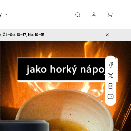
y
Dárky
 Čt–So: 10–17, Ne: 10–15.
Faceboo
https://
Instagr
Miluju, chilli jsem...