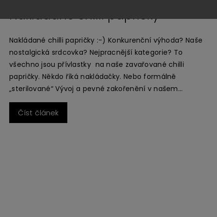
Osázení chilli foliovníků v sezoně
2022
Okolo našich foliovníků s chilli papričkama v Ladné je