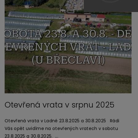
Nakládané chilli papričky
Nakládané chilli papričky :-) Konkurenční výhoda? Naše
nostalgická srdcovka? Nejpracnější kategorie? To
všechno jsou přívlastky na naše zavařované chilli
papričky. Někdo říká nakládačky. Nebo formálně
„sterilované“ Vývoj a pevné zakořenění v našem
portfoliu výrobků byl jasný hned od vzniku World of
Číst článek
Chilli. Tehdy jsme si říkaly, že je to taková čistá a navíc
ryze ženská verze zpracování. A tak to vnímáme
dodnes. S tím rozdílem, že první rok jsme nakládaly
pouze jednu jedinou od...