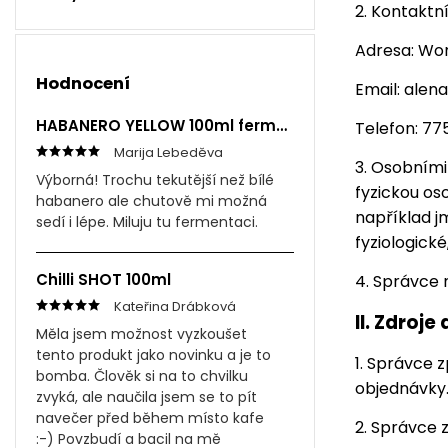
2. Kontaktn
Adresa: Worl
Hodnocení
Email: ale
HABANERO YELLOW 100ml fermentovaná omáčka
Telefon: 7
Marija Lebeděva
3. Osobními
Výborná! Trochu tekutější než bílé
fyzickou os
habanero ale chutově mi možná
například jm
sedí i lépe. Miluju tu fermentaci.
fyziologick
Chilli SHOT 100ml
4. Správce 
Kateřina Drábková
II.
Zdroje 
Měla jsem možnost vyzkoušet
tento produkt jako novinku a je to
1. Správce 
bomba. Člověk si na to chvilku
objednávky
zvyká, ale naučila jsem se to pít
navečer před během místo kafe
2. Správce 
:-) Povzbudí a bacil na mě