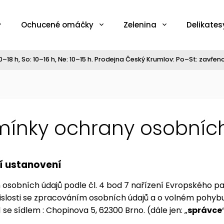
Ochucené omáčky
Zelenina
Delikates
–18 h, So: 10–16 h, Ne: 10–15 h. Prodejna Český Krumlov: Po–St: zavřeno,
ínky ochrany osobníc
í ustanovení
 osobních údajů podle čl. 4 bod 7 nařízení Evropského p
islosti se zpracováním osobních údajů a o volném pohybu 
1 se sídlem : Chopinova 5, 62300 Brno. (dále jen: „
správce