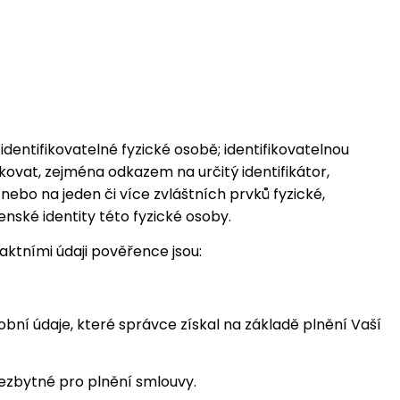
dentifikovatelné fyzické osobě; identifikovatelnou
ikovat, zejména odkazem na určitý identifikátor,
r nebo na jeden či více zvláštních prvků fyzické,
enské identity této fyzické osoby.
ktními údaji pověřence jsou:
bní údaje, které správce získal na základě plnění Vaší
nezbytné pro plnění smlouvy.