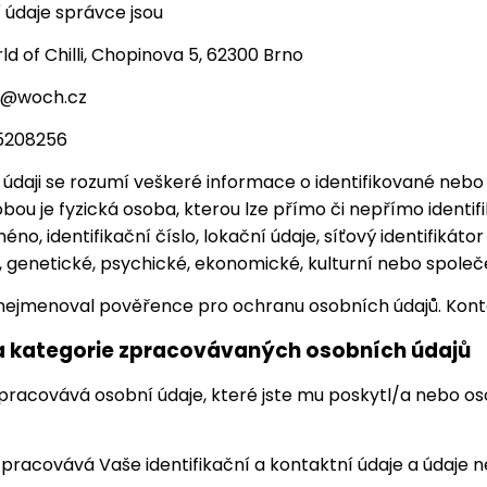
í údaje správce jsou
d of Chilli, Chopinova 5, 62300 Brno
na@woch.cz
75208256
 údaji se rozumí veškeré informace o identifikované nebo i
obou je fyzická osoba, kterou lze přímo či nepřímo identif
éno, identifikační číslo, lokační údaje, síťový identifikáto
é, genetické, psychické, ekonomické, kulturní nebo společ
nejmenoval pověřence pro ochranu osobních údajů. Konta
a kategorie zpracovávaných osobních údajů
zpracovává osobní údaje, které jste mu poskytl/a nebo oso
.
zpracovává Vaše identifikační a kontaktní údaje a údaje 