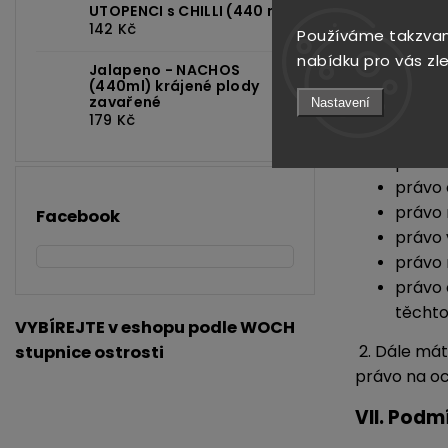
UTOPENCI s CHILLI (440 ml)
2. Správce
142 Kč
Používáme takzvan
Příjemci os
nabídku pro vás zl
Jalapeno - NACHOS
VI.
Vaše 
(440ml) krájené plody
zavařené
Nastavení
179 Kč
1. Za podm
právo 
právo 
právo 
Facebook
právo 
právo 
právo 
těcht
VYBÍREJTE v eshopu podle WOCH
2. Dále má
stupnice ostrosti
právo na oc
VII.
Podmí