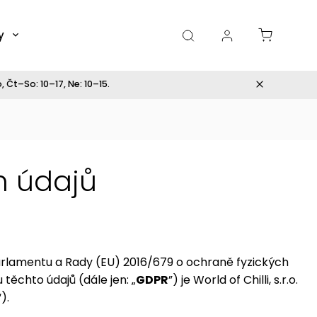
y
Dárky
 Čt–So: 10–17, Ne: 10–15.
h údajů
arlamentu a Rady (EU) 2016/679 o ochraně fyzických
těchto údajů (dále jen: „
GDPR
”) je World of Chilli, s.r.o.
“).