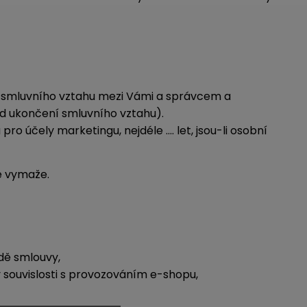
e smluvního vztahu mezi Vámi a správcem a
od ukončení smluvního vztahu).
o účely marketingu, nejdéle …. let, jsou-li osobní
e vymaže.
adě smlouvy,
v souvislosti s provozováním e-shopu,