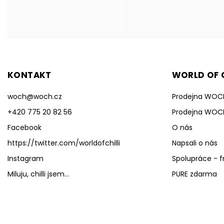
KONTAKT
WORLD OF C
woch
@
woch.cz
Prodejna WOC
+420 775 20 82 56
Prodejna WOC
Facebook
O nás
https://twitter.com/worldofchilli
Napsali o nás
Instagram
Spolupráce - f
Miluju, chilli jsem...
PURE zdarma