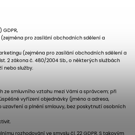
b) GDPR,
zejména pro zasílání obchodních sdělení a
rketingu (zejména pro zasílání obchodních sdělení a
odst. 2 zákona č. 480/2004 Sb., o některých službách
í nebo služby.
ch ze smluvního vztahu mezi Vámi a správcem; při
 úspěšné vyřízení objednávky (jméno a adresa,
 uzavření a plnění smlouvy, bez poskytnutí osobních
ivit.
álnímu rozhodování ve smyslu čl. 22 GDPR. S takovým