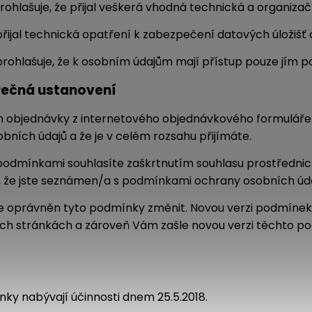
prohlašuje, že přijal veškerá vhodná technická a organiza
přijal technická opatření k zabezpečení datových úložišť a
prohlašuje, že k osobním údajům mají přístup pouze jím 
rečná ustanovení
m objednávky z internetového objednávkového formuláře
bních údajů a že je v celém rozsahu přijímáte.
 podmínkami souhlasíte zaškrtnutím souhlasu prostředni
, že jste seznámen/a s podmínkami ochrany osobních údaj
je oprávněn tyto podmínky změnit. Novou verzi podmínek
ch stránkách a zároveň Vám zašle novou verzi těchto pod
ky nabývají účinnosti dnem 25.5.2018.