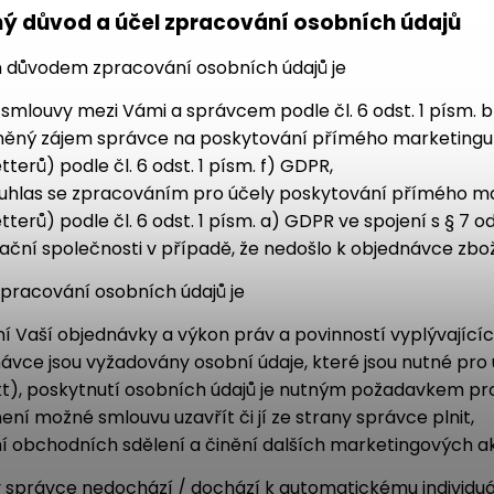
ý důvod a účel zpracování osobních údajů
m důvodem zpracování osobních údajů je
 smlouvy mezi Vámi a správcem podle čl. 6 odst. 1 písm. 
ěný zájem správce na poskytování přímého marketingu (
terů) podle čl. 6 odst. 1 písm. f) GDPR,
uhlas se zpracováním pro účely poskytování přímého ma
tterů) podle čl. 6 odst. 1 písm. a) GDPR ve spojení s § 7 
ační společnosti v případě, že nedošlo k objednávce zbož
zpracování osobních údajů je
ní Vaší objednávky a výkon práv a povinností vyplývající
ávce jsou vyžadovány osobní údaje, které jsou nutné pro
t), poskytnutí osobních údajů je nutným požadavkem pro
není možné smlouvu uzavřít či jí ze strany správce plnit,
ní obchodních sdělení a činění dalších marketingových akt
ny správce nedochází / dochází k automatickému individu