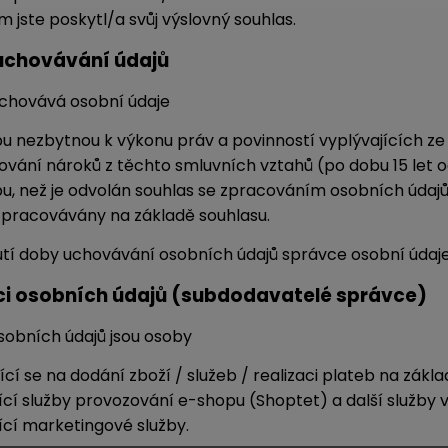
 jste poskytl/a svůj výslovný souhlas.
uchovávání údajů
uchovává osobní údaje
u nezbytnou k výkonu práv a povinností vyplývajících z
ování nároků z těchto smluvních vztahů (po dobu 15 let 
u, než je odvolán souhlas se zpracováním osobních údajů pr
zpracovávány na základě souhlasu.
nutí doby uchovávání osobních údajů správce osobní údaj
ci osobních údajů (subdodavatelé správce)
 osobních údajů jsou osoby
jící se na dodání zboží / služeb / realizaci plateb na zákl
ující služby provozování e-shopu (Shoptet) a další služby 
jící marketingové služby.