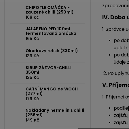
zpracováním
CHIPOTLE OMÁČKA -
zauzené chilli (250ml)
IV.
Doba 
168 Kč
1. Správce 
JALAPENO RED 100ml
fermentovaná omáčka
165 Kč
po dob
uplatň
Okurkový relish (330ml)
po dob
139 Kč
údaje 
SIRUP ZÁZVOR-CHILLI
350ml
2. Po uply
135 Kč
V.
Příjem
ČATNÍ MANGO de WOCH
(277ml)
1. Příjemci
179 Kč
podíle
Nakládaný hermelín s chilli
zajišť
(256ml)
149 Kč
zajišťu