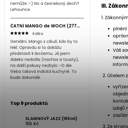
nemůže :-) No a česnekový dech?
III.
Zákonn
Lehounce.
1. Zákonný
ČATNÍ MANGO de WOCH (277ml)
plnění
Katka
oprávn
Geniální. Mango s cibulí, kdo by to
newslet
řekl. Opravdu si to dokážu
Váš so
představit k lecčemu. Já jsem
newsle
daleko nedošla (nachos a tousty),
inform
na další pokusy nezbylo :-D Ale
třeba taková indická kuchyně. To
2. Účelem 
bude dokonalé.
vyříze
objedn
kontak
Top 9 produktů
údajů 
zasílá
SLANINOVÝ JAZZ (165ml)
155 Kč
3. Ze stra