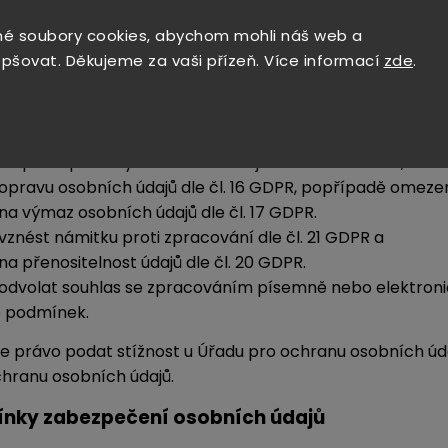
 nemá / má v úmyslu předat osobní údaje do třetí země 
é soubory cookies, abychom mohli náš web a
obních údajů ve třetích zemích jsou poskytovatelé mailin
epšovat. Děkujeme za vaši přízeň. Více informací
zde
.
práva
ínek stanovených v GDPR máte
na přístup ke svým osobním údajům dle čl. 15 GDPR,
opravu osobních údajů dle čl. 16 GDPR, popřípadě omezení
na výmaz osobních údajů dle čl. 17 GDPR.
vznést námitku proti zpracování dle čl. 21 GDPR a
na přenositelnost údajů dle čl. 20 GDPR.
odvolat souhlas se zpracováním písemně nebo elektronick
o podmínek.
te právo podat stížnost u Úřadu pro ochranu osobních úda
hranu osobních údajů.
nky zabezpečení osobních údajů