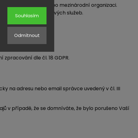
(do země mimo EU) nebo mezinárodní organizaci.
gových služeb / cloudových služeb.
Souhlasím
Odmítnout
 zpracování dle čl. 18 GDPR.
y na adresu nebo email správce uvedený v čl. III
jů v případě, že se domníváte, že bylo porušeno Vaší