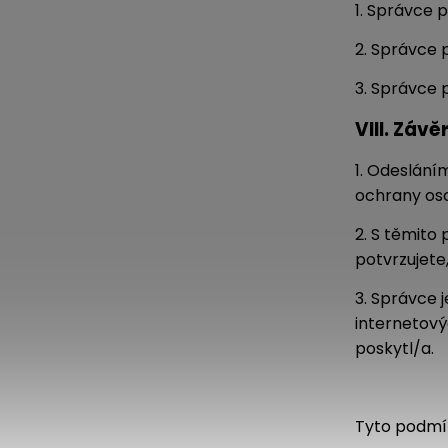
1. Správce 
2. Správce 
3. Správce 
VIII.
Závě
1. Odeslání
ochrany oso
2. S těmito
potvrzujete
3. Správce 
internetový
poskytl/a.
Tyto podmín