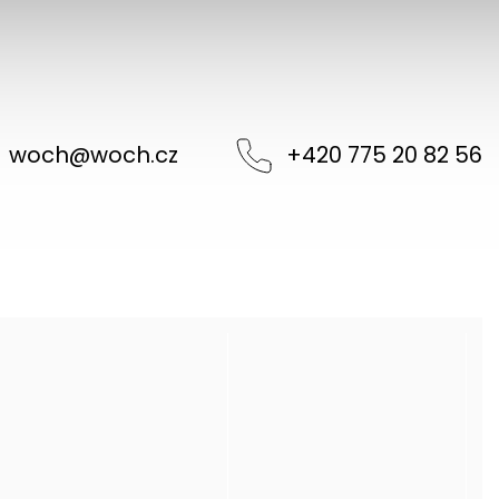
woch
@
woch.cz
+420 775 20 82 56