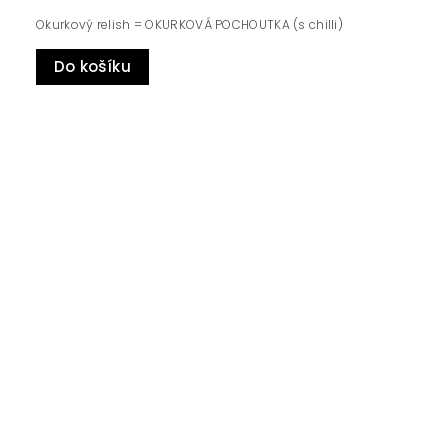
Okurkový relish = OKURKOVÁ POCHOUTKA (s chilli)
Do košíku