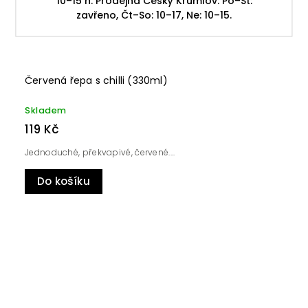
10–15 h. Prodejna Český Krumlov: Po–St:
zavřeno, Čt–So: 10–17, Ne: 10–15.
Červená řepa s chilli (330ml)
Skladem
119 Kč
Jednoduché, překvapivé, červené....
Do košíku