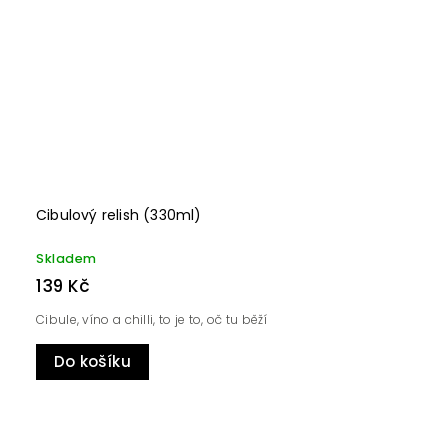
Cibulový relish (330ml)
Skladem
139 Kč
Cibule, víno a chilli, to je to, oč tu běží
Do košíku