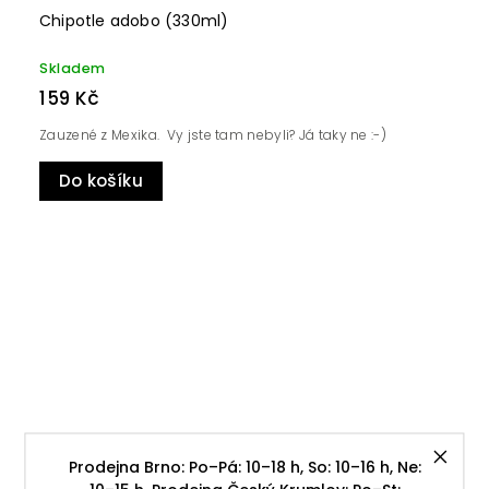
Chipotle adobo (330ml)
Skladem
159 Kč
Zauzené z Mexika. Vy jste tam nebyli? Já taky ne :-)
Do košíku
Prodejna Brno: Po–Pá: 10–18 h, So: 10–16 h, Ne: