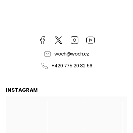
Facebook
https://twitter.com/worldofchilli
Instagram
Miluju,
chilli
jsem...
woch
@
woch.cz
+420 775 20 82 56
INSTAGRAM