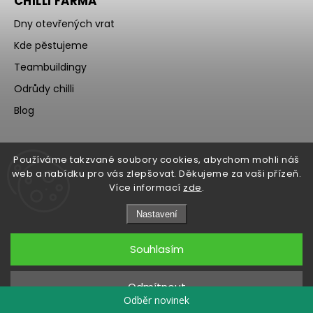
CHILLI FARMA
Dny otevřených vrat
Kde pěstujeme
Teambuildingy
Odrůdy chilli
Blog
Používáme takzvané soubory cookies, abychom mohli náš
web a nabídku pro vás zlepšovat. Děkujeme za vaši přízeň.
Více informací
zde
.
Nastavení
Souhlasím
Copyright 2026
WOCH
. Všechna práva vyhrazena.
Upravit nastavení cookies
Odmítnout
Grafický návrh vytvořil a nakódoval
Shoptak.cz
Odběr novinek