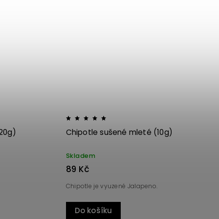
Kód:
3748
Kód:
773
20g)
Chipotle sušené mleté (10g)
Skladem
89 Kč
Chipotle je vyuzené Jalapeno.
Do košíku