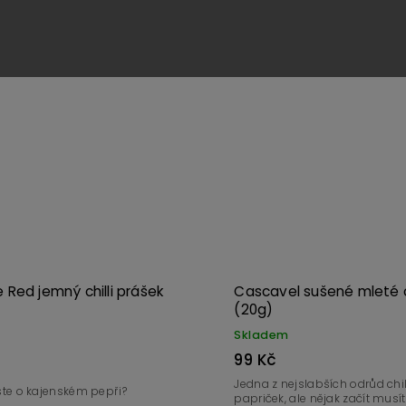
šíku
Detail
Kód:
3756
Red jemný chilli prášek
Cascavel sušené mleté ch
(20g)
Skladem
99 Kč
Jedna z nejslabších odrůd chil
jste o kajenském pepři?
papriček, ale nějak začít musít