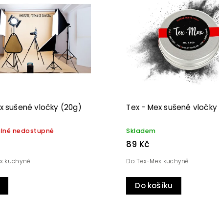
odávanější
edně
x sušené vločky (20g)
Tex - Mex sušené vločky 
lně nedostupné
Skladem
89 Kč
x kuchyně
Do Tex-Mex kuchyně
Do košíku