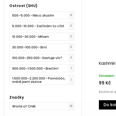
Ostrost (SHU)
500–5.000 • Něco zkusím
8
5.000–10.000 • Začínám to cítit
2
10.000–30.000 • Mňam
2
30.000–100.000 • Brní
2
100.000–250.000 • Existuje víc?
3
Kashmiri
900.000–1.500.000 • Brečím!
1
Skladem
1.500.000–2.200.000 • Pomóóóc,
1
snědl jsem slunce
99 Kč
Kashmiri a
Značky
Do ko
World of Chilli
19