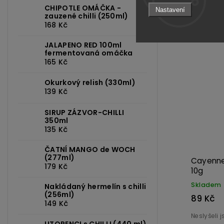
Do ko
CHIPOTLE OMÁČKA -
Nastavení
zauzené chilli (250ml)
168 Kč
JALAPENO RED 100ml
fermentovaná omáčka
165 Kč
Okurkový relish (330ml)
139 Kč
SIRUP ZÁZVOR-CHILLI
350ml
135 Kč
ČATNÍ MANGO de WOCH
(277ml)
Cayenne 
179 Kč
10g
Skladem
Nakládaný hermelín s chilli
(256ml)
89 Kč
149 Kč
Neslyšeli 