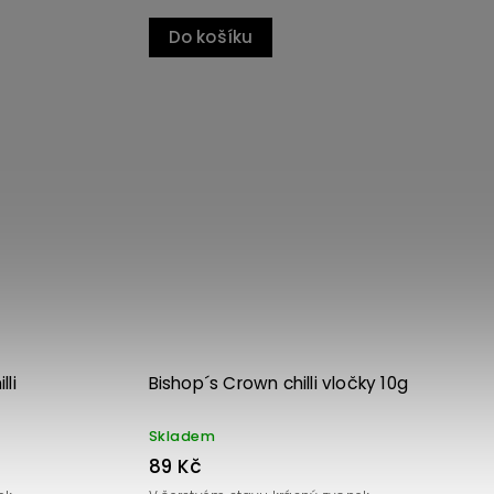
Do košíku
Kód:
3792
Kód:
3791
li
Bishop´s Crown chilli vločky 10g
Skladem
89 Kč