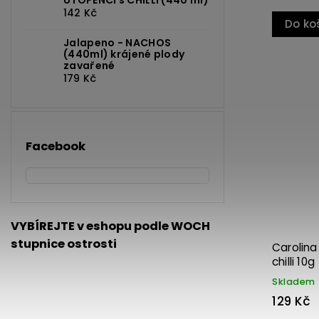
UTOPENCI s CHILLI (440 ml)
142 Kč
Do ko
Jalapeno - NACHOS
(440ml) krájené plody
zavařené
179 Kč
Facebook
VYBÍREJTE v eshopu podle WOCH
stupnice ostrosti
Carolin
chilli 10g
Skladem
129 Kč