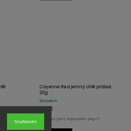
Kód:
2532
Kód:
3757
lli
Cayenne Red jemný chilli prášek
20g
Skladem
99 Kč
 zlomu v
Neslyšeli jste o kajenském pepři?
Souhlasím