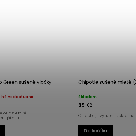
Kód:
3321
o Green sušené vločky
Chipotle sušené mleté (
lně nedostupné
Skladem
99 Kč
je celosvětově
Chipotle je vyuzené Jalapeno.
ější chilli.
Do košíku