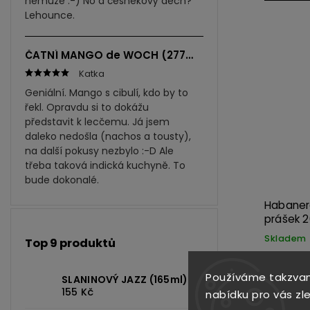
nemůže :-) No a česnekový dech?
Lehounce.
ČATNÍ MANGO de WOCH (277ml)
Katka
Geniální. Mango s cibulí, kdo by to
řekl. Opravdu si to dokážu
představit k lecčemu. Já jsem
daleko nedošla (nachos a tousty),
na další pokusy nezbylo :-D Ale
třeba taková indická kuchyně. To
bude dokonalé.
Habanero
prášek 
Skladem
Top 9 produktů
119 Kč
Slavná odr
Používáme takzvan
SLANINOVÝ JAZZ (165ml)
ostrosti
155 Kč
nabídku pro vás zl