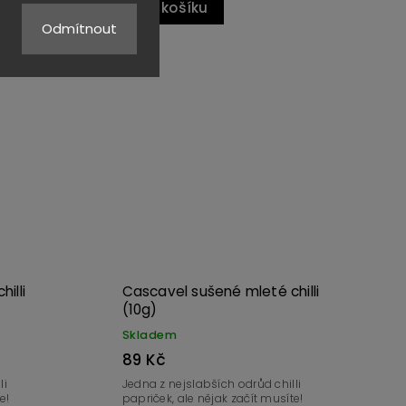
Do košíku
Odmítnout
Kód:
4254
Kód:
4253
illi
Cascavel sušené mleté chilli
(10g)
Skladem
89 Kč
li
Jedna z nejslabších odrůd chilli
e!
papriček, ale nějak začít musíte!