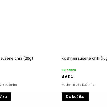
Kód:
3750
 sušené chilli (20g)
Kashmiri sušené chilli (10
Skladem
89 Kč
ž z Kašmíru
Kashmiri až z Kašmíru
šíku
Do košíku