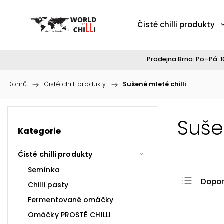
Čisté chilli produkty
Prodejna Brno: Po–Pá: 10
Domů
/
Čisté chilli produkty
/
Sušené mleté chilli
Suše
Kategorie
Čisté chilli produkty
Semínka
Dopo
Chilli pasty
Nejlev
Fermentované omáčky
Nejdr
Omáčky PROSTĚ CHILLI