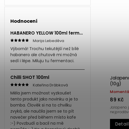
Hodnocení
HABANERO YELLOW 100ml fermentovaná omáčka
Marija Lebeděva
Výborná! Trochu tekutější než bílé
habanero ale chutově mi možná
sedí i lépe. Miluju tu fermentaci.
Chilli SHOT 100ml
Jalapen
(10g)
Kateřina Drábková
Momentá
Měla jsem možnost vyzkoušet
89 Kč
tento produkt jako novinku a je to
bomba. Člověk si na to chvilku
Jalapeno 
zvyká, ale naučila jsem se to pít
nejprodávan
navečer před během místo kafe
:-) Povzbudí a bacil na mě
Detail