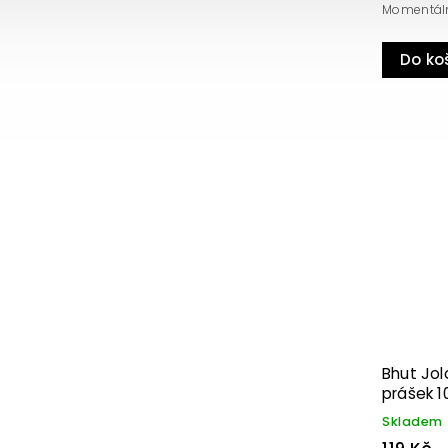
Momentálně
Do ko
Bhut Jolo
prášek 1
Skladem