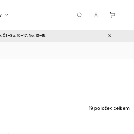
y
Dárky
 Čt–So: 10–17, Ne: 10–15.
19
položek celkem
Kód:
3751
Kód:
3318