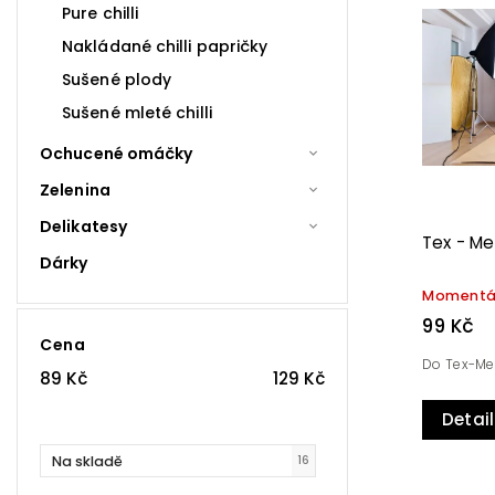
Nejpr
Pure chilli
Nakládané chilli papričky
Abec
Sušené plody
Sušené mleté chilli
Ochucené omáčky
Zelenina
Delikatesy
Tex - Me
Dárky
Momentá
99 Kč
Cena
Do Tex-Me
89
Kč
129
Kč
Detail
Na skladě
16