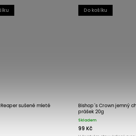
Do košíku
šíku
Kód:
3117
a Reaper sušené mleté
Bishop´s Crown jemný chil
prášek 20g
Skladem
99 Kč