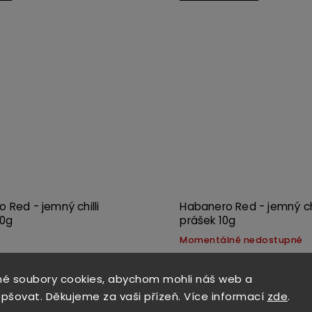
Kód:
3747
 Red - jemný chilli
Habanero Red - jemný chi
20g
prášek 10g
Momentálně nedostupné
109 Kč
ůda z Karibiku, bod zlomu v
Slavná odrůda z Karibiku, bod
é soubory cookies, abychom mohli náš web a
ostrosti
epšovat. Děkujeme za vaši přízeň. Více informací
zde
.