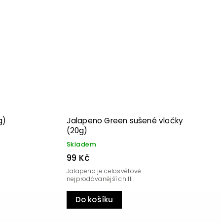
Kód:
788
Kód:
3749
g)
Jalapeno Green sušené vločky
(20g)
Skladem
99 Kč
Jalapeno je celosvětově
nejprodávanější chilli.
Do košíku