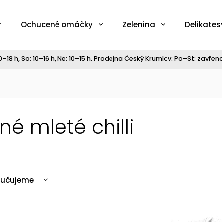
Ochucené omáčky
Zelenina
Delikates
–18 h, So: 10–16 h, Ne: 10–15 h. Prodejna Český Krumlov: Po–St: zavřeno,
né mleté chilli
ručujeme
nější
ažší
Kód:
3752