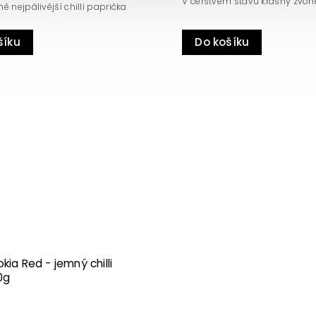
V čerstvém stavu krásný
 nejpálivější chilli paprička
Do košíku
šíku
Kód:
767
kia Red - jemný chilli
0g