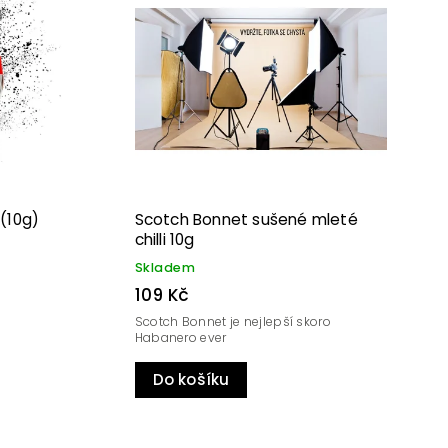
(10g)
Scotch Bonnet sušené mleté
chilli 10g
Skladem
109 Kč
Scotch Bonnet je nejlepší skoro
Habanero ever
Do košíku