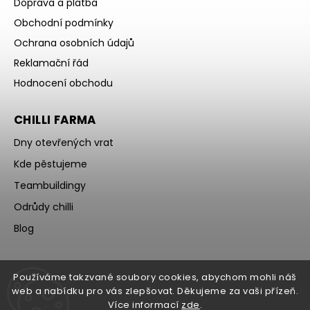
Doprava a platba
Obchodní podmínky
Ochrana osobních údajů
Reklamační řád
Hodnocení obchodu
CHILLI FARMA
Dny otevřených vrat
Kde pěstujeme
Teambuildingy
Odrůdy chilli
Blog
Používáme takzvané soubory cookies, abychom mohli náš
web a nabídku pro vás zlepšovat. Děkujeme za vaši přízeň.
Více informací
zde
.