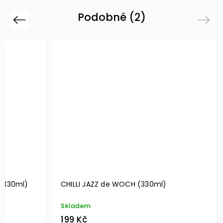
Podobné (2)
Previous
Next
PIKANTNÍ MASOVÁ POMAZÁNKA (330ml)
CHILLI JAZZ de
Skladem
Skladem
199 Kč
175 Kč