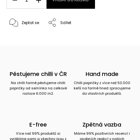
Zeptat se
Sdílet
Pěstujeme chilli v ČR
Hand made
Na chilli farmě pěstujeme chilli
Chilli papričky z více než 50.000
papričky od semínka na celkové
keřů na farmě hned zpracujeme
rozloze 6.000 m2.
do vlastních produktů.
E-free
Zpětná vazba
Více než 99% produktů si
Máme 99% pozitivních recenzí i
vyrábíme sami a všechny jsou z
osobních reakcí v našich