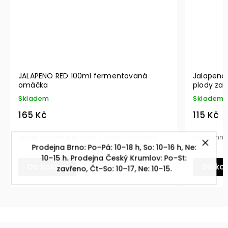
Jalapeno - NACHOS (212ml) krájené
World
plody zavařené
Skla
Skladem
1 190
115 Kč
Luxus 
No-comments
Prodejna Brno: Po–Pá: 10–18 h, So: 10–16 h, Ne:
10–15 h. Prodejna Český Krumlov: Po–St:
Do
Do košíku
zavřeno, Čt–So: 10–17, Ne: 10–15.