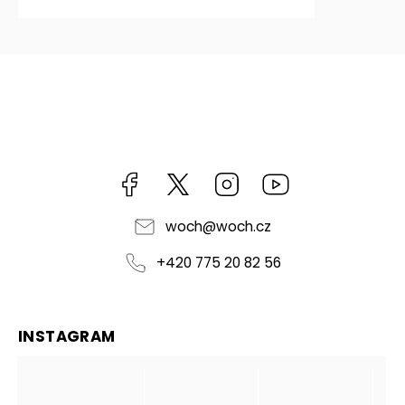
Facebook
https://twitter.com/worldofchilli
Instagram
Miluju,
chilli
jsem...
woch
@
woch.cz
+420 775 20 82 56
INSTAGRAM