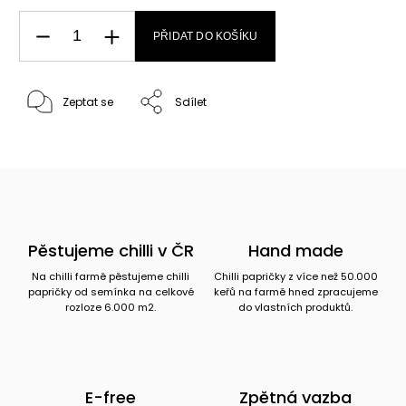
PŘIDAT DO KOŠÍKU
Zeptat se
Sdílet
Pěstujeme chilli v ČR
Hand made
Na chilli farmě pěstujeme chilli
Chilli papričky z více než 50.000
papričky od semínka na celkové
keřů na farmě hned zpracujeme
rozloze 6.000 m2.
do vlastních produktů.
E-free
Zpětná vazba