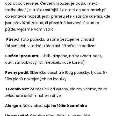
dozrát do červené. Červený kroužek je trošku měkčí,
trošku sladší, a trošku ostřejší. Zkuste si do poznámek při
objednávce napsat, jestli preferujete k zaslání sklenici, kde
jsou převážně zelené, či převážně červené. Pokud to
půjde, vyjdeme Vám vstříc.
Původ
: Tuto papričku si sami pěstujeme v našich
fóliovnících v Ladné u Břeclavi.
Přijeďte se podívat
.
Složení
produktu
: Chilli Jalapeno, nálev (voda, ocet,
cukr, sůl, bobkový list, hřebíček, nové koření)
Pevný podíl:
Sklenička obsahuje 100g papričky, tj cca. 8-
12ks plodů nakrájených na kroužky
Trvanlivost:
24 měsíců od výroby, ale my věříme, že to
zvládnete sníst mnohem dříve.
Alergen
: Nálev obsahuje
hořčičné semínko
Upozornění:
Chraňte před dětmi, a co se týká