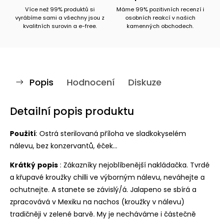
Více než 99% produktů si
Máme 99% pozitivních recenzí i
vyrábíme sami a všechny jsou z
osobních reakcí v našich
kvalitních surovin a e-free.
kamenných obchodech.
Popis
Hodnocení
Diskuze
Detailní popis produktu
Použití
: Ostrá sterilovaná příloha ve sladkokyselém
nálevu, bez konzervantů, éček...
Krátký
popis
: Zákazníky nejoblíbenější nakládačka. Tvrdé
a křupavé kroužky chilli ve výborným nálevu, neváhejte a
ochutnejte. A stanete se závislý/á. Jalapeno se sbírá a
zpracovává v Mexiku na nachos (kroužky v nálevu)
tradičněji v zelené barvě. My je necháváme i částečně