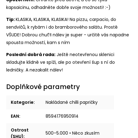
kapsaicinu, odhadněte dobře svoje možnosti! :-)
Tip:
KLASIKA, KLASIKA, KLASIKA! Na pizzu, carpacio, do
sendvičů, k rybám i do bramborového salátu. Prostě
VŠUDE! Dobrou chuť!I nálev je super - určitě vás napadne
spousta možností, kam s ním
Poslední dobrá rada:
Ještě neotevřenou sklenici
skladujte klidně ve spíži, ale po otevření šup s ní do
ledničky. A nezakalit nálev!
Doplňkové parametry
Kategorie
:
Nakládané chilli papričky
EAN
:
8594176950914
Ostrost
500–5.000 • Něco zkusím
(SHU)
: