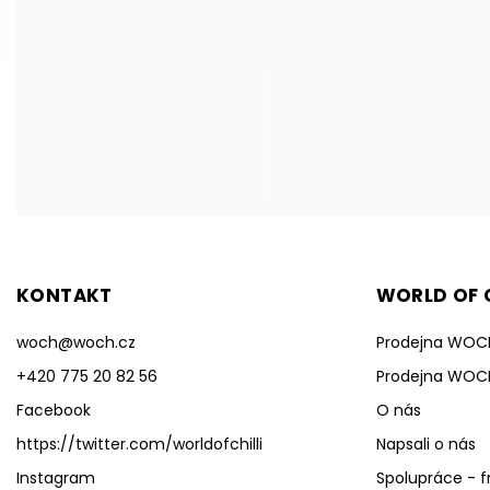
KONTAKT
WORLD OF C
woch
@
woch.cz
Prodejna WOC
+420 775 20 82 56
Prodejna WOC
Facebook
O nás
https://twitter.com/worldofchilli
Napsali o nás
Instagram
Spolupráce - f