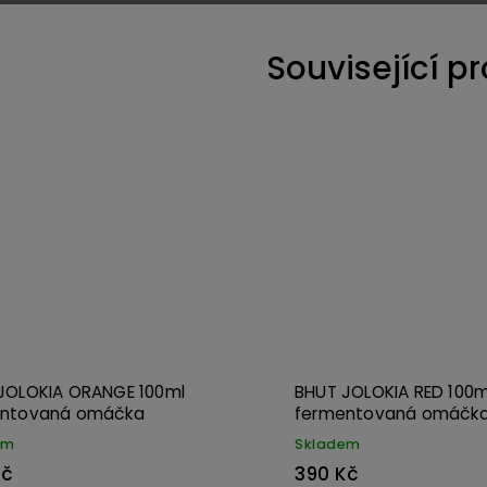
Související p
Kód:
3722
JOLOKIA ORANGE 100ml
BHUT JOLOKIA RED 100m
entovaná omáčka
fermentovaná omáčk
em
Skladem
Kč
390 Kč