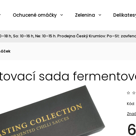
Ochucené omáčky
Zelenina
Delikates
–18 h, So: 10–16 h, Ne: 10–15 h. Prodejna Český Krumlov: Po–St: zavřeno,
máček
estovací sada fermento
Kód:
Znač
6