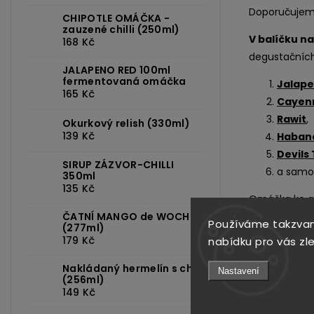
Doporučujem
CHIPOTLE OMÁČKA -
zauzené chilli (250ml)
V balíčku n
168 Kč
degustačních
JALAPENO RED 100ml
fermentovaná omáčka
Jalap
165 Kč
Cayenn
Rawit
,
Okurkový relish (330ml)
139 Kč
Haban
Devils
SIRUP ZÁZVOR-CHILLI
a samo
350ml
135 Kč
Omáčka ke gril
ČATNÍ MANGO de WOCH
Používáme takzvan
Tak si vychutn
(277ml)
179 Kč
nabídku pro vás zl
Krabička má 
Nakládaný hermelín s chilli
WOCHu. :-)
Nastavení
(256ml)
149 Kč