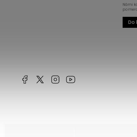
Námi korunovaná chilli královna. V
Námi ko
císařské, ŽLUTÉ barvě.
pomera
Do košíku
Do 
Facebook
https://twitter.com/worldofchilli
Instagram
Miluju,
chilli
jsem...