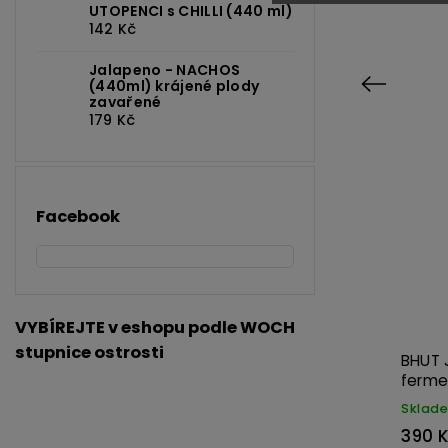
UTOPENCI s CHILLI (440 ml)
142 Kč
Jalapeno - NACHOS
Previous
(440ml) krájené plody
zavařené
179 Kč
431
Kód:
3721
Facebook
VYBÍREJTE v eshopu podle WOCH
stupnice ostrosti
BHUT JOLOKIA YELLOW 100ml
BHUT 
fermentovaná omáčka
ferm
Skladem
Sklad
390 Kč
390 