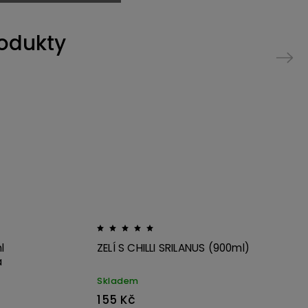
rodukty
Next
Kód:
3728
Kód:
1199
l
ZELÍ S CHILLI SRILANUS (900ml)
a
Skladem
155 Kč