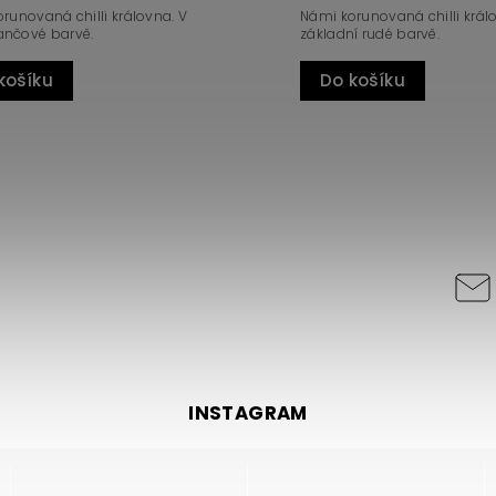
runovaná chilli královna. V
Námi korunovaná chilli král
nčové barvě.
základní rudé barvě.
košíku
Do košíku
INSTAGRAM