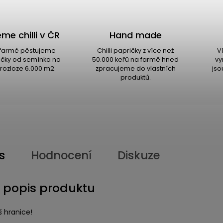
me chilli v ČR
Hand made
i farmě pěstujeme
Chilli papričky z více než
V
ričky od semínka na
50.000 keřů na farmě hned
vy
rozloze 6.000 m2.
zpracujeme do vlastních
jso
produktů.
s
Hodnocení
Diskuze
í popis produktu
š hranice!