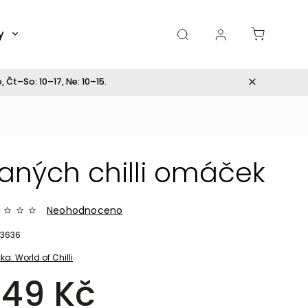
y
Dárky
 Čt–So: 10–17, Ne: 10–15.
vaných chilli omáček
Neohodnoceno
3636
ka:
World of Chilli
49 Kč