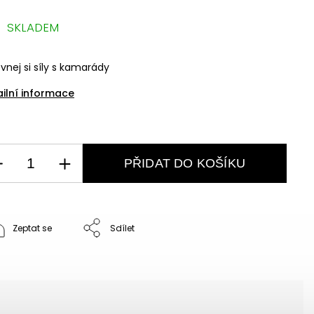
SKLADEM
vnej si síly s kamarády
ailní informace
PŘIDAT DO KOŠÍKU
Zeptat se
Sdílet