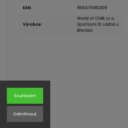
EAN
:
8594176952109
World of Chilli, s.r.o.
Výrobce
:
Sportovní 13, Ladná u
Břeclavi
Souhlasím
Odmítnout