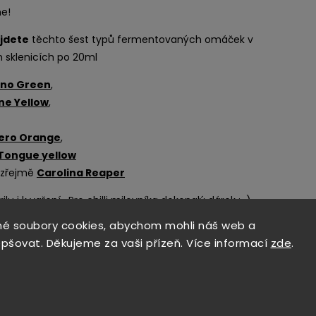
e!
ajdete
těchto šest typů fermentovaných omáček v
 sklenicích po 20ml
eno Green
,
e Yellow
,
ero Orange
,
 Tongue yellow
zřejmě
Carolina Reaper
u i k vaření . Pro chilli milovníka dokonalý dárek :-)
é soubory cookies, abychom mohli náš web a
ej, jak má chilli znít.
epšovat. Děkujeme za vaši přízeň. Více informací
zde
.
velikost odhadem 15 x 30 x 6 cm, černá, a s přáním od