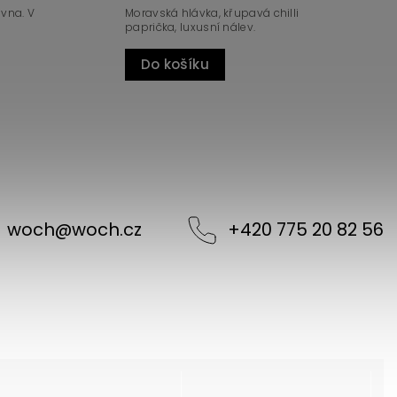
ovna. V
Moravská hlávka, křupavá chilli
paprička, luxusní nálev.
Do košíku
woch
@
woch.cz
+420 775 20 82 56