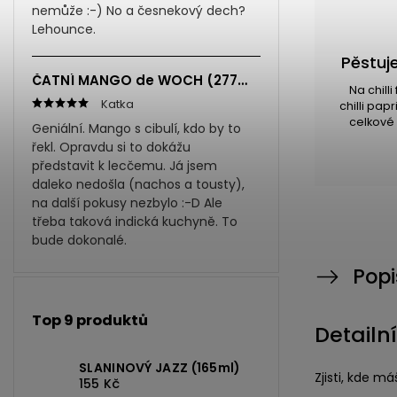
nemůže :-) No a česnekový dech?
Lehounce.
Pěstuje
ČATNÍ MANGO de WOCH (277ml)
Na chill
Katka
chilli pap
celkové 
Geniální. Mango s cibulí, kdo by to
řekl. Opravdu si to dokážu
představit k lecčemu. Já jsem
daleko nedošla (nachos a tousty),
na další pokusy nezbylo :-D Ale
třeba taková indická kuchyně. To
bude dokonalé.
Popi
Top 9 produktů
Detailn
SLANINOVÝ JAZZ (165ml)
Zjisti, kde má
155 Kč