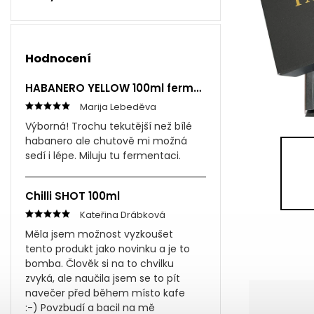
Hodnocení
HABANERO YELLOW 100ml fermentovaná omáčka
Marija Lebeděva
Výborná! Trochu tekutější než bílé
habanero ale chutově mi možná
sedí i lépe. Miluju tu fermentaci.
Chilli SHOT 100ml
Kateřina Drábková
Měla jsem možnost vyzkoušet
tento produkt jako novinku a je to
bomba. Člověk si na to chvilku
zvyká, ale naučila jsem se to pít
navečer před během místo kafe
:-) Povzbudí a bacil na mě