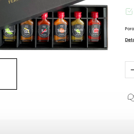
Poro
Det