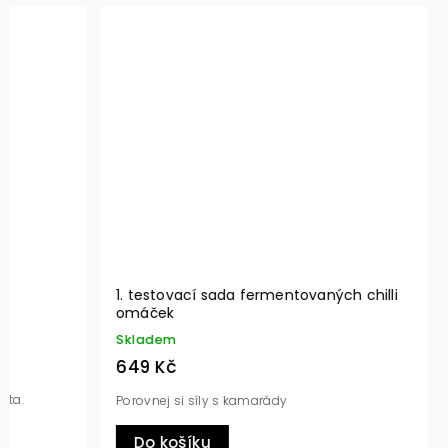
1. testovací sada fermentovaných chilli
PROSTĚ C
omáček
100ml
Skladem
Skladem
649 Kč
230 Kč
Porovnej si síly s kamarády
Naše nová
Do košíku
Do ko