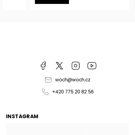
Facebook
https://twitter.com/worldofchilli
Instagram
Miluju,
chilli
jsem...
woch
@
woch.cz
+420 775 20 82 56
INSTAGRAM