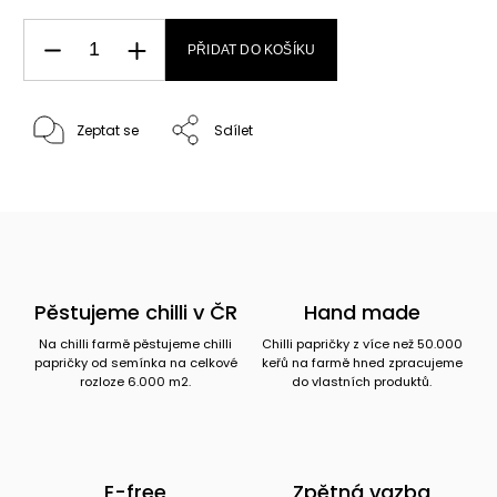
PŘIDAT DO KOŠÍKU
Zeptat se
Sdílet
Pěstujeme chilli v ČR
Hand made
Na chilli farmě pěstujeme chilli
Chilli papričky z více než 50.000
papričky od semínka na celkové
keřů na farmě hned zpracujeme
rozloze 6.000 m2.
do vlastních produktů.
E-free
Zpětná vazba