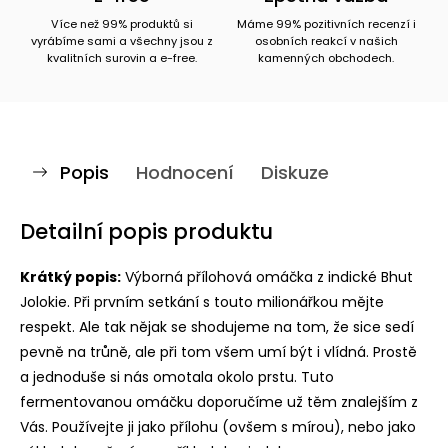
Více než 99% produktů si
Máme 99% pozitivních recenzí i
vyrábíme sami a všechny jsou z
osobních reakcí v našich
kvalitních surovin a e-free.
kamenných obchodech.
Popis
Hodnocení
Diskuze
Detailní popis produktu
Krátký popis:
Výborná přílohová omáčka z indické Bhut
Jolokie. Při prvním setkání s touto milionářkou mějte
respekt. Ale tak nějak se shodujeme na tom, že sice sedí
pevně na trůně, ale při tom všem umí být i vlídná. Prostě
a jednoduše si nás omotala okolo prstu. Tuto
fermentovanou omáčku doporučíme už těm znalejším z
Vás. Používejte ji jako přílohu (ovšem s mírou), nebo jako