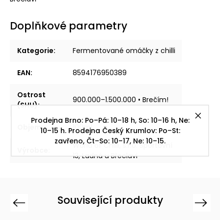
Doplňkové parametry
Kategorie
:
Fermentované omáčky z chilli
EAN
:
8594176950389
Ostrost
900.000–1.500.000 • Brečím!
(SHU)
:
Prodejna Brno: Po–Pá: 10–18 h, So: 10–16 h, Ne:
Objem
:
100ml
10–15 h. Prodejna Český Krumlov: Po–St:
zavřeno, Čt–So: 10–17, Ne: 10–15.
World of Chilli, s.r.o. Sportovní
Výrobce
:
13, Ladná u Břeclavi
Související produkty
Previous
Next