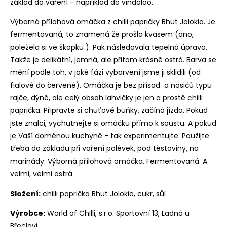
základ do vaření - například do vindaloo.
Výborná přílohová omáčka z chilli papričky Bhut Jolokia. Je
fermentovaná, to znamená že prošla kvasem (ano,
poležela si ve škopku ). Pak následovala tepelná úprava.
Takže je delikátní, jemná, ale přitom krásně ostrá. Barva se
mění podle toh, v jaké fázi vybarvení jsme ji sklidili (od
fialové do červené). Omáčka je bez přísad a nosičů typu
rajče, dýně, ale celý obsah lahvičky je jen a prostě chilli
paprička. Připravte si chuťové buňky, začíná jízda. Pokud
jste znalci, vychutnejte si omáčku přímo k soustu. A pokud
je Vaší doménou kuchyně - tak experimentujte. Použijte
třeba do základu při vaření polévek, pod těstoviny, na
marinády. Výborná přílohová omáčka. Fermentovaná. A
velmi, velmi ostrá.
Složení:
chilli paprička Bhut Jolokia, cukr, sůl
Výrobce:
World of Chilli, s.r.o. Sportovní 13, Ladná u
Břeclavi