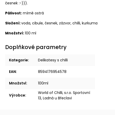
česnek :-))).
Pálivost:
mírně ostrá
Složení:
voda, cibule, česnek, zázvor, chilli, kurkuma
Množství:
100 ml
Doplňkové parametry
Kategorie
:
Delikatesy s chilli
EAN
:
8594176954578
Množství
:
100ml
World of Chilli, s.r.o. Sportovní
Výrobce
:
13, Ladná u Břeclavi