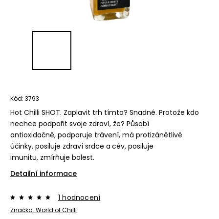
Kód:
3793
Hot Chilli SHOT. Zaplavit trh tímto? Snadné. Protože kdo
nechce podpořit svoje zdraví, že? Působí
antioxidačně,
podporuje trávení, m
á protizánětlivé
účinky,
posiluje zdraví srdce a cév,
posiluje
imunitu,
zmírňuje bolest.
Detailní informace
1 hodnocení
Značka:
World of Chilli