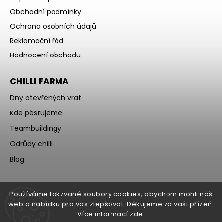
Obchodní podmínky
Ochrana osobních údajů
Reklamační řád
Hodnocení obchodu
CHILLI FARMA
Dny otevřených vrat
Kde pěstujeme
Teambuildingy
Odrůdy chilli
Blog
Používáme takzvané soubory cookies, abychom mohli náš
web a nabídku pro vás zlepšovat. Děkujeme za vaši přízeň.
Více informací
zde
.