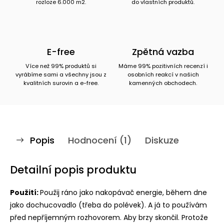
rozloze 6.000 m2.
do vlastních produktů.
E-free
Zpětná vazba
Více než 99% produktů si
Máme 99% pozitivních recenzí i
vyrábíme sami a všechny jsou z
osobních reakcí v našich
kvalitních surovin a e-free.
kamenných obchodech.
Popis
Hodnocení (1)
Diskuze
Detailní popis produktu
Použití:
Použij ráno jako nakopávač energie, během dne
jako dochucovadlo (třeba do polévek). A já to používám
před nepříjemným rozhovorem. Aby brzy skončil. Protože