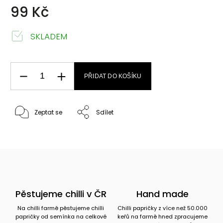
99 Kč
SKLADEM
PŘIDAT DO KOŠÍKU
Zeptat se
Sdílet
Pěstujeme chilli v ČR
Hand made
Na chilli farmě pěstujeme chilli
Chilli papričky z více než 50.000
papričky od semínka na celkové
keřů na farmě hned zpracujeme