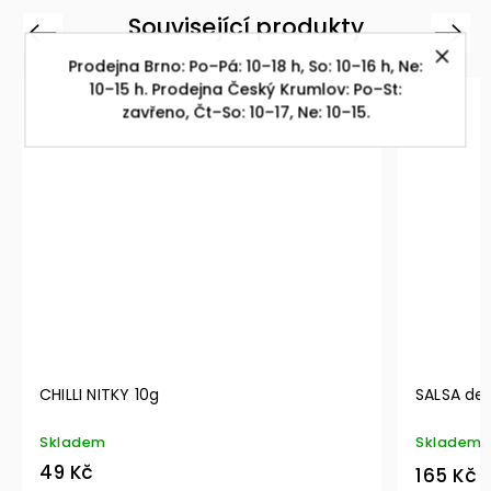
Související produkty
Previous
Next
Prodejna Brno: Po–Pá: 10–18 h, So: 10–16 h, Ne:
10–15 h. Prodejna Český Krumlov: Po–St:
zavřeno, Čt–So: 10–17, Ne: 10–15.
ILLI NITKY 10g
SALSA de WOCH 
kladem
Skladem
9 Kč
165 Kč