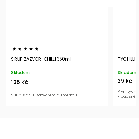
SIRUP ZÁZVOR-CHILLI 350ml
TYCHILLIN
Skladem
Skladem
39 Kč
135 Kč
Pivní tychi
Sirup s chilli, zázvorem a limetkou
krááásně 