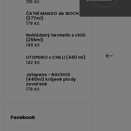
135 Kč
Hned jsme al
(většinou). K
ČATNÍ MANGO de WOCH
(277ml)
179 Kč
Nakládaný hermelín s chilli
(256ml)
149 Kč
Previous
UTOPENCI s CHILLI (440 ml)
142 Kč
Jalapeno - NACHOS
(440ml) krájené plody
:
80
Kód:
2987
zavařené
179 Kč
Facebook