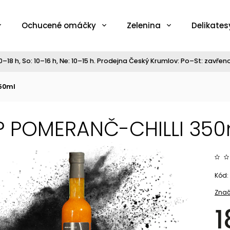
Ochucené omáčky
Zelenina
Delikates
–18 h, So: 10–16 h, Ne: 10–15 h. Prodejna Český Krumlov: Po–St: zavřeno,
50ml
P POMERANČ-CHILLI 350
Kód:
Znač
1