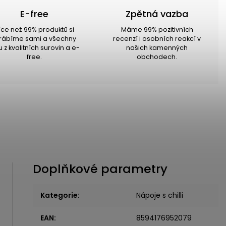
E-free
Zpětná vazba
íce než 99% produktů si
Máme 99% pozitivních
rábíme sami a všechny
recenzí i osobních reakcí v
u z kvalitních surovin a e-
našich kamenných
free.
obchodech.
Doplňkové parametry
Kategorie
:
Nápoje s chilli
EAN
:
8594176952079