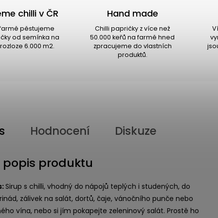
me chilli v ČR
Hand made
i farmě pěstujeme
Chilli papričky z více než
V
ričky od semínka na
50.000 keřů na farmě hned
vy
rozloze 6.000 m2.
zpracujeme do vlastních
jso
produktů.
s
Hodnocení
Diskuze
í popis produktu
s:
Sirup s chilli, vhodný do nápojů teplých i studených, do
rinád, zálivek na salát, dortů, čaje, vánočního punče nebo
ého vína, nebo si jím pokapejte zeleninový salát. Prostě ho