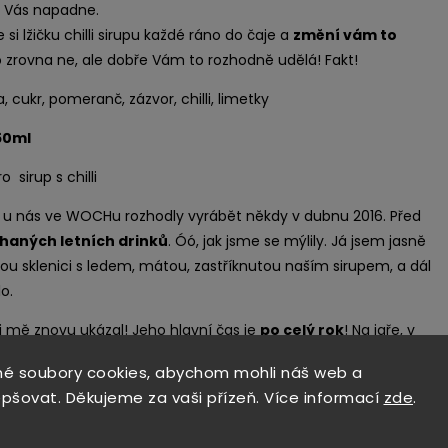
m Vás napadne.
e si lžičku chilli sirupu každé ráno do čaje a
změní vám to
 to zrovna ne, ale dobře Vám to rozhodně udělá! Fakt!
, cukr, pomeranč, zázvor, chilli, limetky
50ml
 sirup s chilli
e u nás ve WOCHu rozhodly vyrábět někdy v dubnu 2016. Před
haných letních drinků
. Óó, jak jsme se mýlily. Já jsem jasně
ou sklenici s ledem, mátou, zastříknutou naším sirupem, a dál
o.
i mě znovu ukázal! Jeho hlavní čas je
po celý rok
! Na jaře, v
a podzim a v zimě!
é soubory cookies, abychom mohli náš web a
ik várek jsme samozřejmě přepálily. Náš typický přístup -
epšovat. Děkujeme za vaši přízeň. Více informací
zde
.
y chilli papriček máme v neomezeném množství, tak přece
řit, že? A šup tam Cayenne. Ale opravdu hodně
Cayennu
.