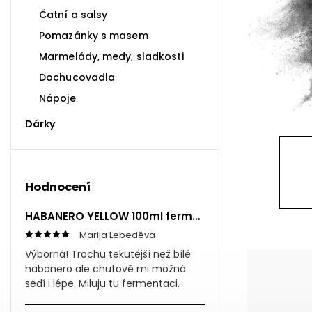
Čatní a salsy
Pomazánky s masem
Marmelády, medy, sladkosti
Dochucovadla
Nápoje
Dárky
Hodnocení
HABANERO YELLOW 100ml fermentovaná omáčka
Marija Lebeděva
Výborná! Trochu tekutější než bílé
habanero ale chutově mi možná
sedí i lépe. Miluju tu fermentaci.