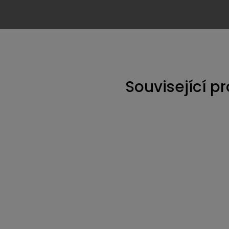
e poznaly, že to není ono. Tak je tam
Habanero
/Fatalii
rásně voní a výborně chutná .
Související p
Kód:
2986