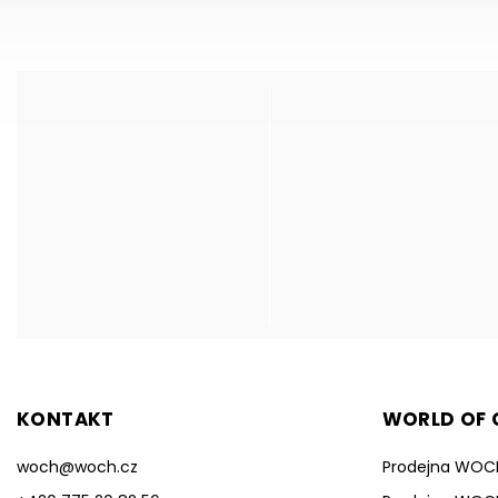
KONTAKT
WORLD OF C
woch
@
woch.cz
Prodejna WOC