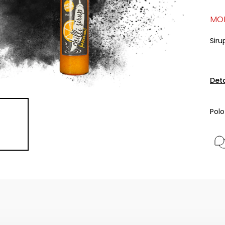
MO
Siru
Det
Pol