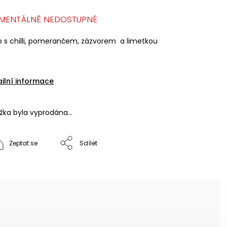
MENTÁLNĚ NEDOSTUPNÉ
p s chilli, pomerančem, zázvorem a limetkou
ailní informace
ožka byla vyprodána…
Zeptat se
Sdílet