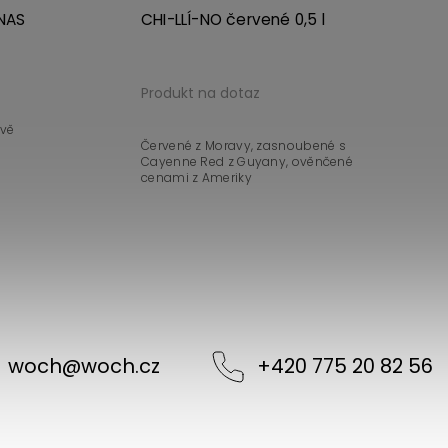
NAS
CHI-LLÍ-NO červené 0,5 l
Produkt na dotaz
avě
Červené z Moravy, zasnoubené s
Cayenne Red z Guyany, ověnčené
cenami z Ameriky
woch
@
woch.cz
+420 775 20 82 56