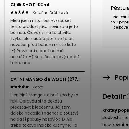
Chilli SHOT 100ml
Pěstuje
Kateřina Drábková
Na chill
Měla jsem možnost vyzkoušet
chilli pap
tento produkt jako novinku a je to
celkové 
bomba. Člověk si na to chvilku
zvyká, ale naučila jsem se to pít
navečer před během místo kafe
:-) Povzbudí a bacil na mě
nemůže :-) No a česnekový dech?
Lehounce.
Popi
ČATNÍ MANGO de WOCH (277ml)
Katka
Detailn
Geniální. Mango s cibulí, kdo by to
řekl. Opravdu si to dokážu
představit k lecčemu. Já jsem
Krátký popi
daleko nedošla (nachos a tousty),
sladkostí, ma
na další pokusy nezbylo :-D Ale
bowle, svařen
třeba taková indická kuchyně. To