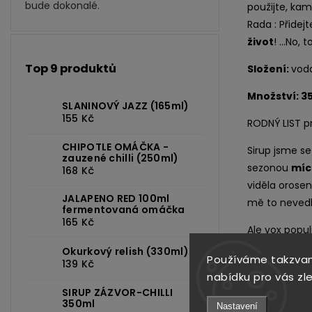
bude dokonalé.
použijte, ka
Rada : Přidejt
život
! ...No,
Top 9 produktů
Složení:
voda
Množství: 3
SLANINOVÝ JAZZ (165ml)
155 Kč
RODNÝ LIST pro
CHIPOTLE OMÁČKA -
Sirup jsme s
zauzené chilli (250ml)
sezonou
míc
168 Kč
viděla orosen
JALAPENO RED 100ml
mě to nevedl
fermentovaná omáčka
165 Kč
Ale vox popul
létě, ale i n
Okurkový relish (330ml)
Používáme takzvan
139 Kč
Prvních někol
nabídku pro vás zl
čerstvé plod
SIRUP ZÁZVOR-CHILLI
350ml
Nastavení
nebudeme šet