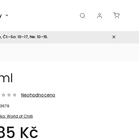
y
Dárky
 Čt–So: 10–17, Ne: 10–15.
ml
Neohodnoceno
3679
ka:
World of Chilli
85 Kč