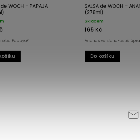
 de WOCH – PAPAJA
SALSA de WOCH – ANA
l)
(278ml)
em
Skladem
č
165 Kč
 nebo Papaya?
Ananas ve slano-ostré úpr
košíku
Do košíku