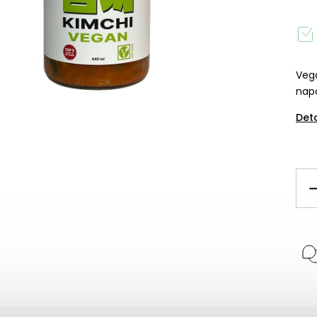
Vega
nap
Det