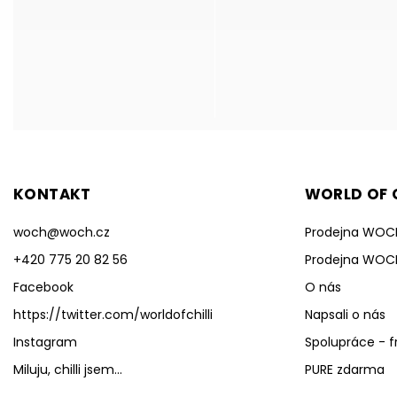
KONTAKT
WORLD OF C
woch
@
woch.cz
Prodejna WOC
+420 775 20 82 56
Prodejna WOC
Facebook
O nás
https://twitter.com/worldofchilli
Napsali o nás
Instagram
Spolupráce - f
Miluju, chilli jsem...
PURE zdarma