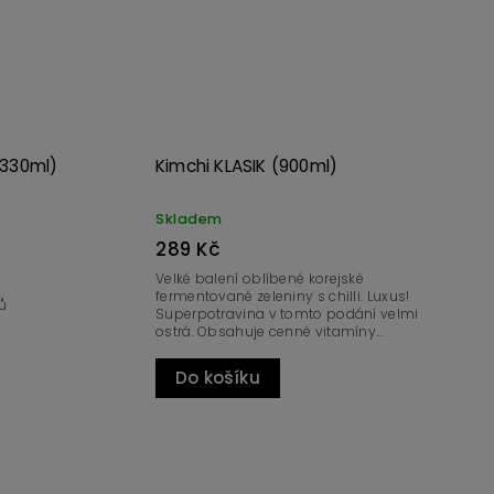
(330ml)
Kimchi KLASIK (900ml)
Skladem
289 Kč
Velké balení oblíbené korejské
fermentované zeleniny s chilli. Luxus!
rů
Superpotravina v tomto podání velmi
ostrá. Obsahuje cenné vitamíny...
Do košíku