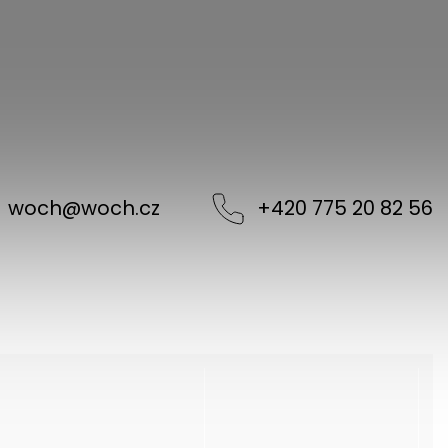
woch
@
woch.cz
+420 775 20 82 56