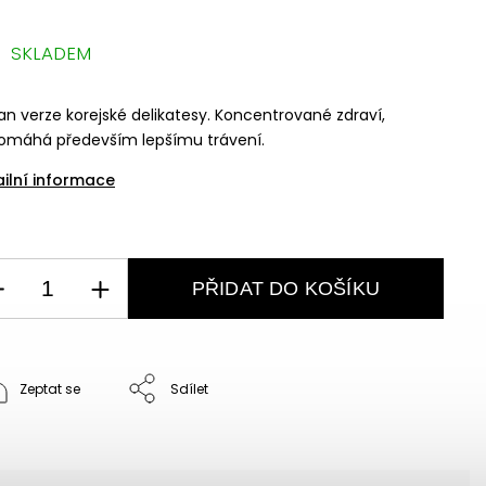
SKLADEM
n verze korejské delikatesy. Koncentrované zdraví,
omáhá především lepšímu trávení.
ailní informace
PŘIDAT DO KOŠÍKU
Zeptat se
Sdílet