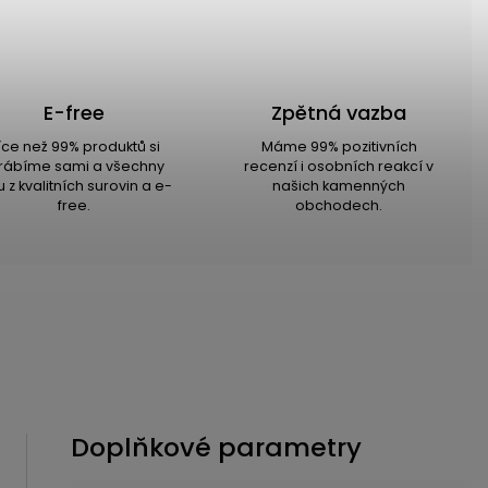
E-free
Zpětná vazba
íce než 99% produktů si
Máme 99% pozitivních
rábíme sami a všechny
recenzí i osobních reakcí v
u z kvalitních surovin a e-
našich kamenných
free.
obchodech.
Doplňkové parametry