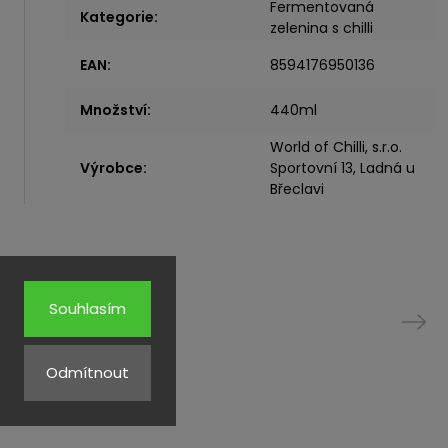
Fermentovaná
Kategorie
:
zelenina s chilli
EAN
:
8594176950136
Množství
:
440ml
World of Chilli, s.r.o.
Výrobce
:
Sportovní 13, Ladná u
Břeclavi
rodukty
Souhlasím
Next
Odmítnout
Kód:
3212
Kód:
3794