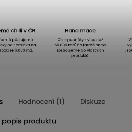
me chilli v ČR
Hand made
i farmě pěstujeme
Chilli papričky z více než
V
ričky od semínka na
50.000 keřů na farmě hned
vy
rozloze 6.000 m2.
zpracujeme do vlastních
jso
produktů.
s
Hodnocení (1)
Diskuze
í popis produktu