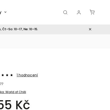
y
Dárky
 Čt–So: 10–17, Ne: 10–15.
1 hodnocení
77
ka:
World of Chilli
55 Kč