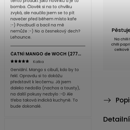
tento produkt jako novinku a je to
bomba. Člověk si na to chvilku
zvyká, ale naučila jsem se to pít
navečer před během místo kafe
:-) Povzbudí a bacil na mě
Pěstuje
nemůže :-) No a česnekový dech?
Lehounce.
Na chill
chilli pap
celkové 
ČATNÍ MANGO de WOCH (277ml)
Katka
Geniální. Mango s cibulí, kdo by to
řekl. Opravdu si to dokážu
představit k lecčemu. Já jsem
daleko nedošla (nachos a tousty),
na další pokusy nezbylo :-D Ale
Popi
třeba taková indická kuchyně. To
bude dokonalé.
Detailn