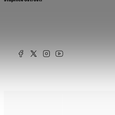
Facebook
https://twitter.com/worldofchilli
Instagram
Miluju,
chilli
jsem...