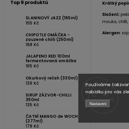
Top 9 produktů
Krátký popi
Složení:
peki
SLANINOVÝ JAZZ (165ml)
mouka, chilli, 
155 Kč
Alergen
: so
CHIPOTLE OMÁČKA -
zauzené chilli (250ml)
168 Kč
JALAPENO RED 100ml
fermentovaná omáčka
165 Kč
Okurkový relish (330ml)
139 Kč
Používáme takzvan
nabídku pro vás zl
Previous
SIRUP ZÁZVOR-CHILLI
350ml
Nastavení
135 Kč
ČATNÍ MANGO de WOCH
:
98
Kód:
1199
(277ml)
179 Kč