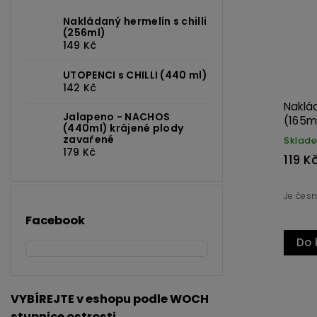
Nakládaný hermelín s chilli
(256ml)
149 Kč
UTOPENCI s CHILLI (440 ml)
142 Kč
ZELÍ S CHILLI SRILANUS (900ml)
Naklád
Jalapeno - NACHOS
(165m
(440ml) krájené plody
zavařené
Skladem
Sklad
179 Kč
155 Kč
119 K
Moravská hlávka, křupavá chilli
Je česn
paprička, luxusní nálev.
Facebook
Do 
Do košíku
VYBÍREJTE v eshopu podle WOCH
stupnice ostrosti