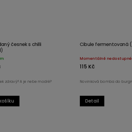
aný česnek s chilli
Cibule fermentovaná 
l)
em
Momentálně nedostupné
č
115 Kč
ek zdravý? A je nebe modré?
Novinková bomba do burg
košíku
Detail