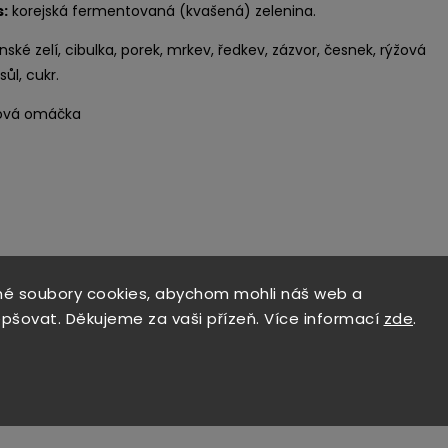
s:
korejská fermentovaná (kvašená) zelenina.
nské zelí, cibulka, porek, mrkev, ředkev, zázvor, česnek, rýžová
sůl, cukr.
jová omáčka
Související p
é soubory cookies, abychom mohli náš web a
epšovat. Děkujeme za vaši přízeň. Více informací
zde
.
Kód:
2252