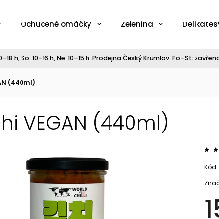
Ochucené omáčky
Zelenina
Delikates
–18 h, So: 10–16 h, Ne: 10–15 h. Prodejna Český Krumlov: Po–St: zavřeno,
AN (440ml)
hi VEGAN (440ml)
Kód:
Znač
1