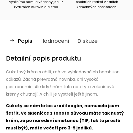
vyrábíme sami a všechny jsou z
osobních reakcí v našich
kvalitních surovin a e-free.
kamenných obchodech.
Popis
Hodnocení
Diskuze
Detailní popis produktu
Cuketový krém s chilli, má ve vyhledavačích bambilion
odkazů. Žádná převratná novinka, ani vysoká
gastronomie. Ale když nám tak moc tyto zeleninové
krémy chutnají. A chilli je vystřelí ještě jinam.
Cukety se nám letos urodil vagón, nemusela jsem
šetřit. Ve skleničce z tohoto důvodu máte tak hustý
krém, že po naředění smetanou (TIP, tak to prostě
musí být), máte večeři pro 3-5 jedlíků.