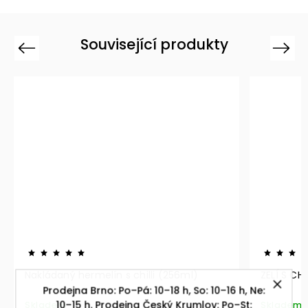
Související produkty
Previous
Next
ZELÍ S CHILLI SRILANUS (900ml)
Okur
Prodejna Brno: Po–Pá: 10–18 h, So: 10–16 h, Ne:
10–15 h. Prodejna Český Krumlov: Po–St:
Skladem
Skla