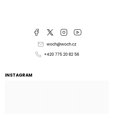
Facebook
https://twitter.com/worldofchilli
Instagram
Miluju,
chilli
jsem...
woch
@
woch.cz
+420 775 20 82 56
INSTAGRAM