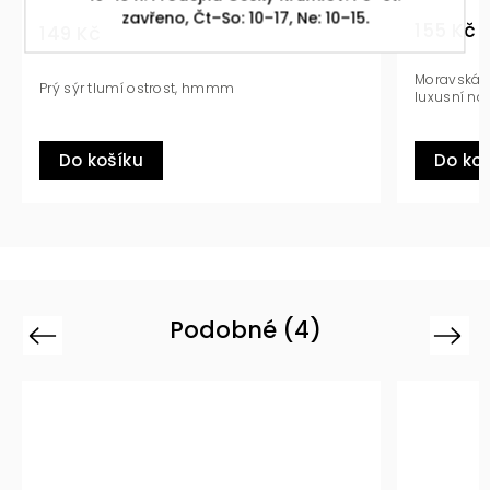
zavřeno, Čt–So: 10–17, Ne: 10–15.
155 Kč
139 
Moravská hlávka, křupavá chilli paprička,
Okurk
luxusní nálev.
chilli
Do košíku
Do
Podobné (4)
Previous
Next