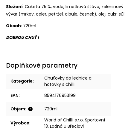
Složení
: Cuketa 75 %, voda, limetková šťáva, zeleninový
vývar (mrkev, celer, petržel, cibule, česnek), olej, cukr, sůl
Obsah:
720ml
DOBROU CHUŤ !
Doplňkové parametry
Chuťovky do lednice a
Kategorie
:
hotovky s chilli
EAN
:
8594176953199
Objem
:
720ml
?
World of Chilli, s.r.o. Sportovní
Výrobce
:
13, Ladná u Břeclavi