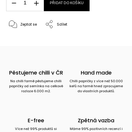
PŘIDAT DO KOŠÍKU
Zeptat se
Sdílet
Pěstujeme chilli v ČR
Hand made
Na chilli farmě pěstujeme chilli
Chilli papričky z více než 50.000
papričky od semínka na celkové
keřů na farmě hned zpracujeme
rozloze 6.000 m2.
do vlastních produktů.
E-free
Zpětná vazba
Více než 99% produktů si
Máme 99% pozitivních recenzí i