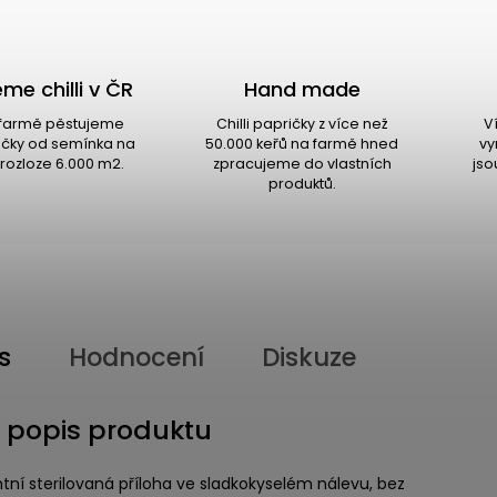
me chilli v ČR
Hand made
i farmě pěstujeme
Chilli papričky z více než
V
ričky od semínka na
50.000 keřů na farmě hned
vy
rozloze 6.000 m2.
zpracujeme do vlastních
jso
produktů.
s
Hodnocení
Diskuze
í popis produktu
antní sterilovaná příloha ve sladkokyselém nálevu, bez