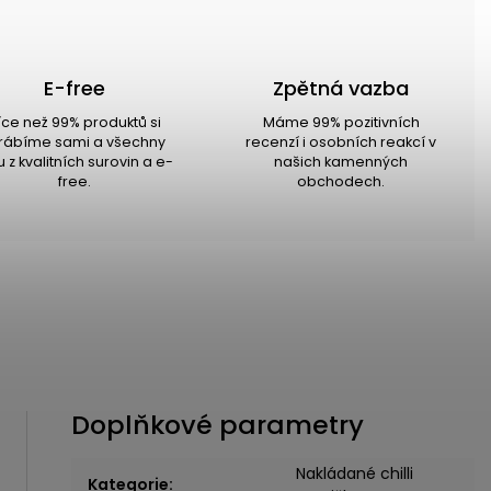
E-free
Zpětná vazba
íce než 99% produktů si
Máme 99% pozitivních
rábíme sami a všechny
recenzí i osobních reakcí v
u z kvalitních surovin a e-
našich kamenných
free.
obchodech.
Doplňkové parametry
Nakládané chilli
Kategorie
: