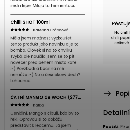
sedí i lépe. Miluju tu fermentaci.
Chilli SHOT 100ml
Pěstuje
Kateřina Drábková
Na chill
Měla jsem možnost vyzkoušet
chilli pap
celkové 
tento produkt jako novinku a je to
bomba. Člověk si na to chvilku
zvyká, ale naučila jsem se to pít
navečer před během místo kafe
:-) Povzbudí a bacil na mě
nemůže :-) No a česnekový dech?
Lehounce.
Popi
ČATNÍ MANGO de WOCH (277ml)
Katka
Detailn
Geniální. Mango s cibulí, kdo by to
řekl. Opravdu si to dokážu
představit k lecčemu. Já jsem
Použití
: Pik