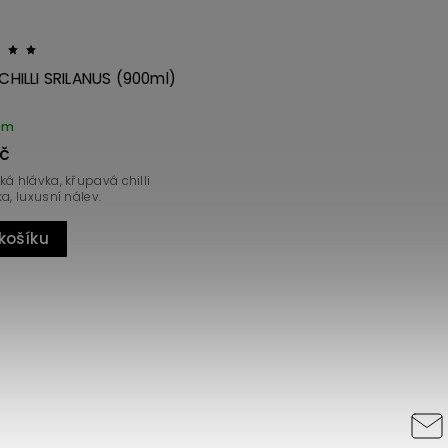
 CHILLI SRILANUS (900ml)
em
Kč
á hlávka, křupavá chilli
a, luxusní nálev.
košíku