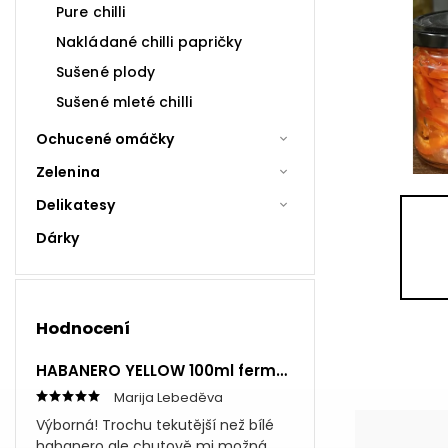
Pure chilli
Nakládané chilli papričky
Sušené plody
Sušené mleté chilli
Ochucené omáčky
Zelenina
Delikatesy
Dárky
Hodnocení
HABANERO YELLOW 100ml fermentovaná omáčka
Marija Lebeděva
Výborná! Trochu tekutější než bílé
habanero ale chutově mi možná