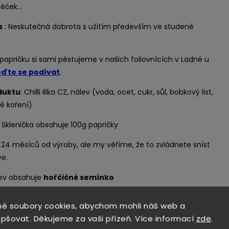
éček...
s
: Neskutečná dobrota s užitím především ve studené
 papričku si sami pěstujeme v našich foliovnících v Ladné u
eďte se podívat
.
duktu
: Chilli Ilika CZ, nálev (voda, ocet, cukr, sůl, bobkový list,
é koření)
:
Sklenička obsahuje 100g papričky
:
24 měsíců od výroby, ale my věříme, že to zvládnete sníst
e.
lev obsahuje
hořčičné semínko
:
Chraňte před dětmi, a co se týká kapsaicinu, odhadněte
é soubory cookies, abychom mohli náš web a
ožnosti! :-)
epšovat. Děkujeme za vaši přízeň. Více informací
zde
.