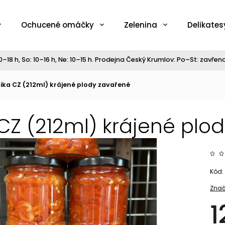
Ochucené omáčky
Zelenina
Delikates
–18 h, So: 10–16 h, Ne: 10–15 h. Prodejna Český Krumlov: Po–St: zavřeno,
lika CZ (212ml) krájené plody zavařené
a CZ (212ml) krájené plo
Kód:
Znač
1