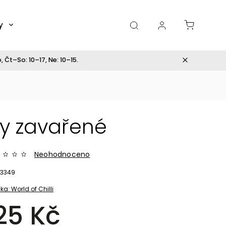
y
Dárky
 Čt–So: 10–17, Ne: 10–15.
dy zavařené
Neohodnoceno
3349
ka:
World of Chilli
25 Kč