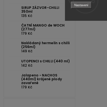
Tip:
I nálev 
Nastavení
SIRUP ZÁZVOR-CHILLI
Poslední do
350ml
ale po otevře
135 Kč
ČATNÍ MANGO de WOCH
(277ml)
179 Kč
Nakládaný hermelín s chilli
(256ml)
149 Kč
UTOPENCI s CHILLI (440 ml)
142 Kč
Jalapeno - NACHOS
(440ml) krájené plody
zavařené
179 Kč