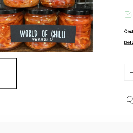
Česk
Det