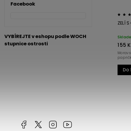
Facebook
ZELÍ S
VYBÍREJTE v eshopu podle WOCH
Sklad
stupnice ostrosti
155 
Moravsk
papričk
Do 
Facebook
https://twitter.com/worldofchilli
Instagram
Miluju,
chilli