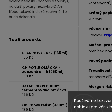
daleko nedošla (nachos a tousty),
konzervantů, 
na další pokusy nezbylo :-D Ale
třeba taková indická kuchyně. To
Krátký
popi
bude dokonalé.
kuchyni.
Původ
: Tuto
Břeclavi.
Přij
Top 9 produktů
Složení
pro
hřebíček, nov
SLANINOVÝ JAZZ (165ml)
155 Kč
Pevný podíl
CHIPOTLE OMÁČKA -
Trvanlivost
zauzené chilli (250ml)
168 Kč
mnohem dřív
JALAPENO RED 100ml
Alergen
: Ná
fermentovaná omáčka
165 Kč
Upozornění
Používáme takzvan
dobře svoje m
Okurkový relish (330ml)
nabídku pro vás zl
139 Kč