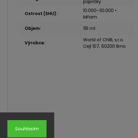
papričky
10.000–30.000 •
Ostrost (SHU)
:
Mňam
Objem
:
116 ml
World of Chilli, s.r.o.
Výrobce
:
Cejl 107, 60200 Brno
Souhlasím