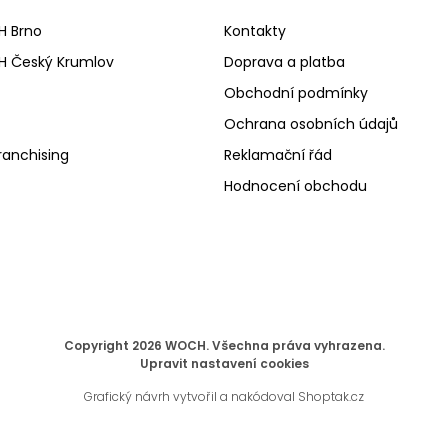
H Brno
Kontakty
H Český Krumlov
Doprava a platba
Obchodní podmínky
Ochrana osobních údajů
ranchising
Reklamační řád
Hodnocení obchodu
Copyright 2026
WOCH
. Všechna práva vyhrazena.
Upravit nastavení cookies
Grafický návrh vytvořil a nakódoval
Shoptak.cz