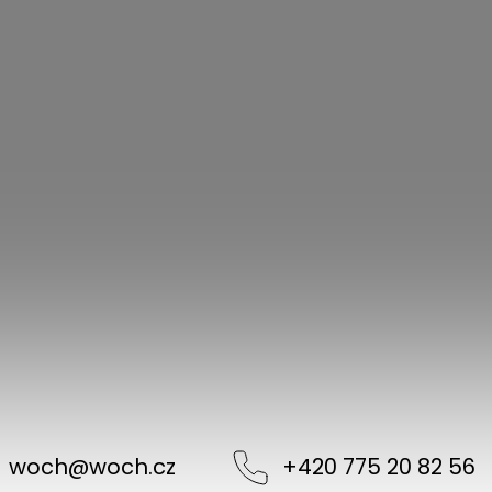
woch
@
woch.cz
+420 775 20 82 56