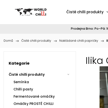
Čisté chilli produkty
Prodejna Brno: Po–Pá: 10
Domů
/
Čisté chilli produkty
/
Nakládané chilli papričky
/
I
Ilik
Kategorie
Čisté chilli produkty
Semínka
Chilli pasty
Fermentované omáčky
Omáčky PROSTĚ CHILLI