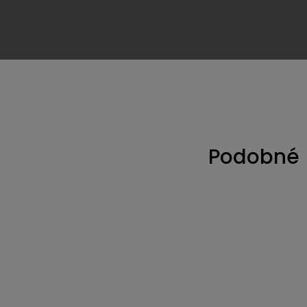
je super - určitě vás napadne spousta možností, kam s ním
brá rada:
Ještě neotevřenou sklenici skladujte klidně ve spíži,
ní šup s ní do ledničky. A nezakalit nálev!
Podobné 
Kód:
1199