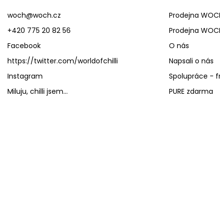
woch
@
woch.cz
Prodejna WOC
+420 775 20 82 56
Prodejna WOC
Facebook
O nás
https://twitter.com/worldofchilli
Napsali o nás
Instagram
Spolupráce - f
Miluju, chilli jsem...
PURE zdarma