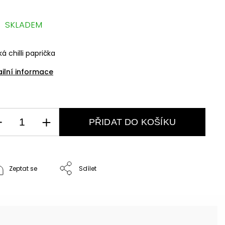
SKLADEM
á chilli paprička
ailní informace
PŘIDAT DO KOŠÍKU
Zeptat se
Sdílet