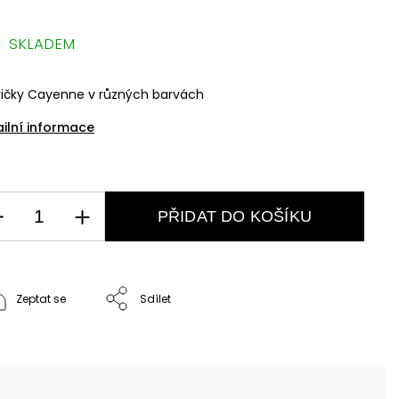
SKLADEM
ričky Cayenne v různých barvách
ailní informace
PŘIDAT DO KOŠÍKU
Zeptat se
Sdílet