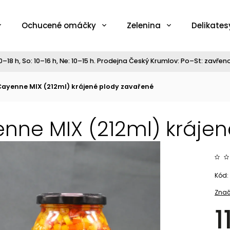
Ochucené omáčky
Zelenina
Delikates
–18 h, So: 10–16 h, Ne: 10–15 h. Prodejna Český Krumlov: Po–St: zavřeno,
Cayenne MIX (212ml) krájené plody zavařené
nne MIX (212ml) krájen
Kód:
Znač
1