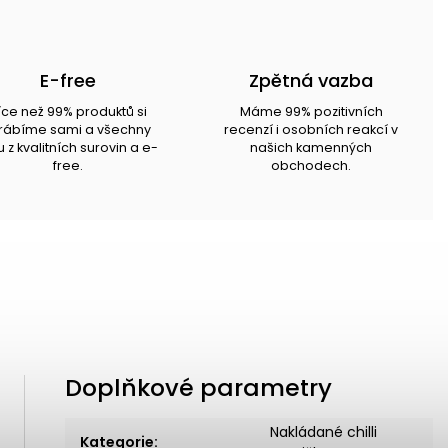
E-free
Zpětná vazba
íce než 99% produktů si
Máme 99% pozitivních
rábíme sami a všechny
recenzí i osobních reakcí v
u z kvalitních surovin a e-
našich kamenných
free.
obchodech.
Doplňkové parametry
Nakládané chilli
Kategorie
: