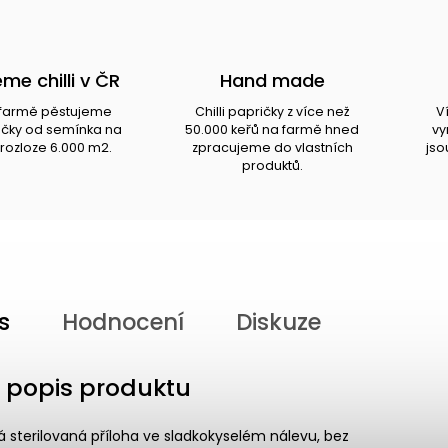
me chilli v ČR
Hand made
i farmě pěstujeme
Chilli papričky z více než
V
ričky od semínka na
50.000 keřů na farmě hned
vy
rozloze 6.000 m2.
zpracujeme do vlastních
jso
produktů.
s
Hodnocení
Diskuze
í popis produktu
rá sterilovaná příloha ve sladkokyselém nálevu, bez