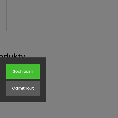
rodukty
Souhlasím
Kód:
3271
Odmítnout