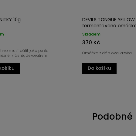
 NITKY 10g
DEVILS TONGUE YELLOW
fermentovaná omáčk
em
Skladem
č
370 Kč
hno musí pálit jako peklo
Omáčka z ďáblova jazyka
ěžné, krásné, dekorativní
košíku
Do košíku
Podobné 