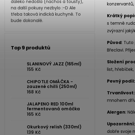
daleko nedošla (nachos a tousty),
konzervantů, 
na další pokusy nezbylo :-D Ale
třeba taková indická kuchyně. To
Krátký
popi
bude dokonalé.
s temně rudou
zvýrazní jaký
Původ
: Tuto
Top 9 produktů
Břeclavi.
Přij
Složení
pro
SLANINOVÝ JAZZ (165ml)
155 Kč
list, hřebíček
Pevný podíl
CHIPOTLE OMÁČKA -
zauzené chilli (250ml)
168 Kč
Trvanlivost
mnohem dřív
JALAPENO RED 100ml
fermentovaná omáčka
Alergen
: Ná
165 Kč
Upozornění
Okurkový relish (330ml)
dobře svoje m
139 Kč