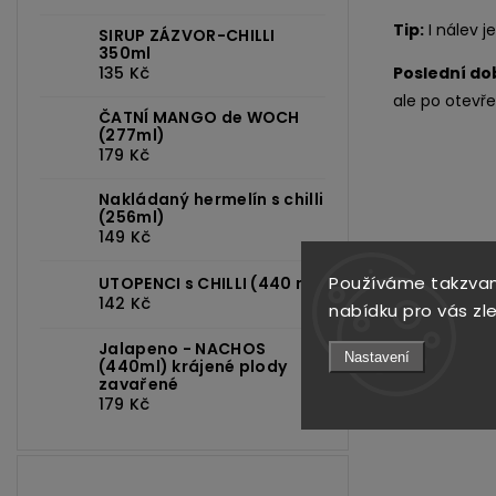
Tip:
I nálev 
SIRUP ZÁZVOR-CHILLI
350ml
Poslední do
135 Kč
ale po otevře
ČATNÍ MANGO de WOCH
(277ml)
179 Kč
Nakládaný hermelín s chilli
(256ml)
149 Kč
Používáme takzvan
UTOPENCI s CHILLI (440 ml)
142 Kč
nabídku pro vás zl
Jalapeno - NACHOS
Nastavení
(440ml) krájené plody
zavařené
179 Kč