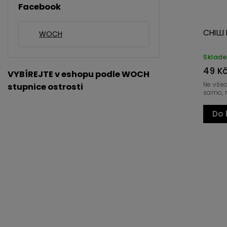
Facebook
CHILLI
WOCH
Sklad
49 K
VYBÍREJTE v eshopu podle WOCH
Ne všec
stupnice ostrosti
samo, n
Do 