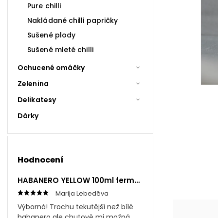
Pure chilli
Nakládané chilli papričky
Sušené plody
Sušené mleté chilli
Ochucené omáčky
Zelenina
Delikatesy
Dárky
Hodnocení
HABANERO YELLOW 100ml fermentovaná omáčka
Marija Lebeděva
Výborná! Trochu tekutější než bílé
habanero ale chutově mi možná