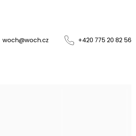
woch
@
woch.cz
+420 775 20 82 56