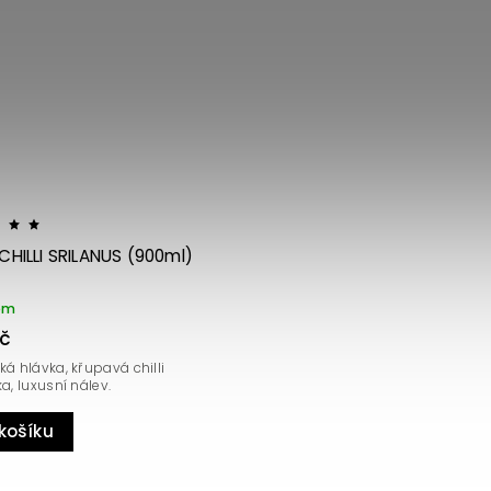
Kód:
1199
 CHILLI SRILANUS (900ml)
em
Kč
á hlávka, křupavá chilli
a, luxusní nálev.
košíku