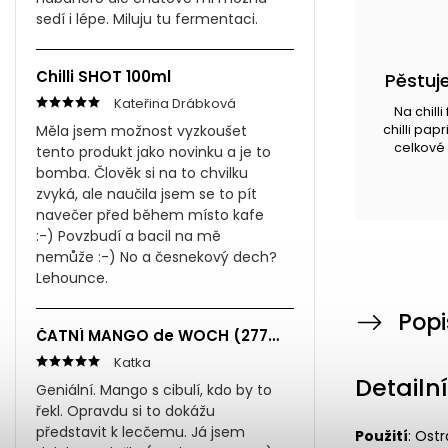
sedí i lépe. Miluju tu fermentaci.
Chilli SHOT 100ml
Pěstuje
Kateřina Drábková
Na chill
Měla jsem možnost vyzkoušet
chilli pap
celkové 
tento produkt jako novinku a je to
bomba. Člověk si na to chvilku
zvyká, ale naučila jsem se to pít
navečer před během místo kafe
:-) Povzbudí a bacil na mě
nemůže :-) No a česnekový dech?
Lehounce.
Popi
ČATNÍ MANGO de WOCH (277ml)
Katka
Detailn
Geniální. Mango s cibulí, kdo by to
řekl. Opravdu si to dokážu
představit k lecčemu. Já jsem
Použití
: Ost