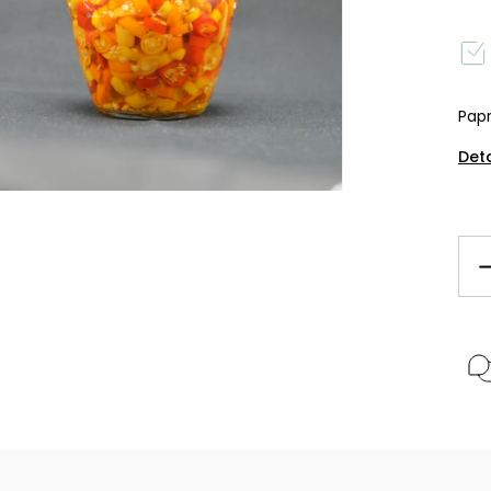
Pap
Det