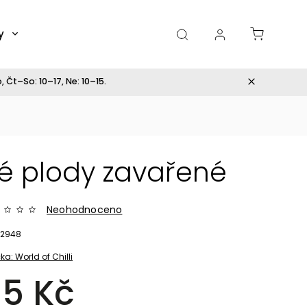
y
Dárky
 Čt–So: 10–17, Ne: 10–15.
é plody zavařené
Neohodnoceno
2948
ka:
World of Chilli
15 Kč