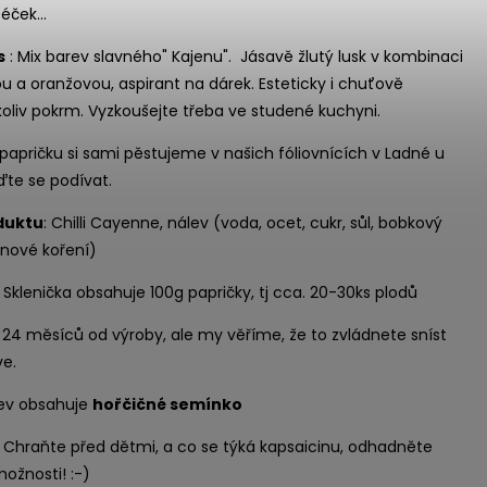
éček...
s
: Mix barev
slavného" Kajenu"
. Jásavě žlutý lusk v kombinaci
 a oranžovou, aspirant na dárek. Esteticky i chuťově
koliv pokrm. Vyzkoušejte třeba ve studené kuchyni.
 papričku si sami pěstujeme v našich fóliovnících v Ladné u
eďte se podívat
.
duktu
: Chilli Cayenne, nálev (voda, ocet, cukr, sůl, bobkový
, nové koření)
:
Sklenička obsahuje 100g papričky, tj cca. 20-30ks plodů
:
24 měsíců od výroby, ale my věříme, že to zvládnete sníst
e.
lev obsahuje
hořčičné semínko
:
Chraňte před dětmi, a co se týká kapsaicinu, odhadněte
ožnosti! :-)