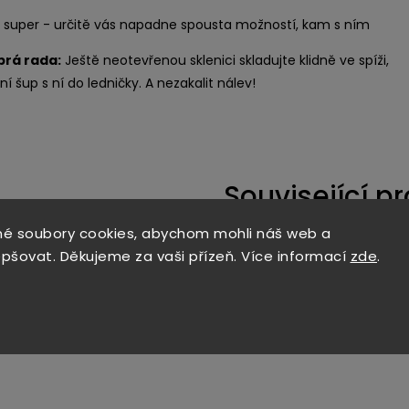
je super - určitě vás napadne spousta možností, kam s ním
brá rada:
Ještě neotevřenou sklenici skladujte klidně ve spíži,
ní šup s ní do ledničky. A nezakalit nálev!
Související p
é soubory cookies, abychom mohli náš web a
epšovat. Děkujeme za vaši přízeň. Více informací
zde
.
Kód:
80