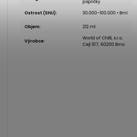
papričky
Ostrost (SHU)
:
30.000–100.000 • Brní
Objem
:
212 ml
World of Chilli, s.r.o.
Výrobce
:
Cejl 107, 60200 Brno