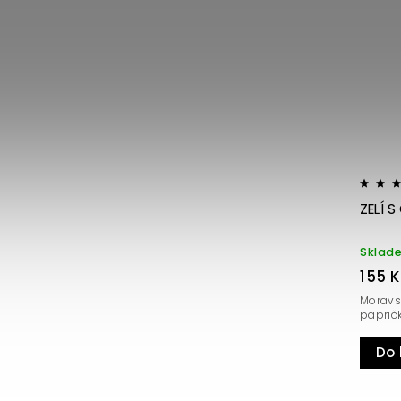
ZELÍ S
Sklad
155 
Moravsk
papričk
Do 