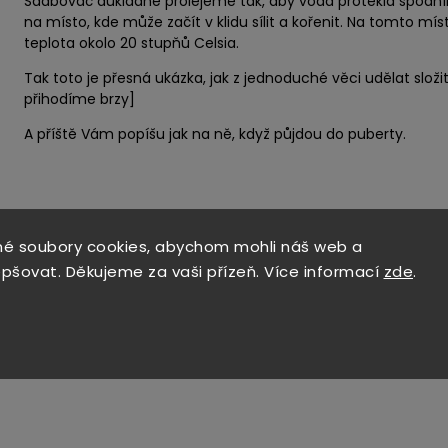
Sadbovač důkladně prolejeme tak, aby voda protekla spodn
na místo, kde může začít v klidu sílit a kořenit. Na tomto mí
teplota okolo 20 stupňů Celsia.
Tak toto je přesná ukázka, jak z jednoduché věci udělat složit
přihodíme brzy]
A příště Vám popíšu jak na ně, když půjdou do puberty.
é soubory cookies, abychom mohli náš web a
epšovat. Děkujeme za vaši přízeň. Více informací
zde
.