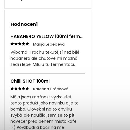
Hodnocení
HABANERO YELLOW 100ml fermentovaná omáčka
Marija Lebeděva
Výborná! Trochu tekutější než bílé
habanero ale chutově mi možná
sedí i lépe. Miluju tu fermentaci.
Chilli SHOT 100ml
Kateřina Drábková
Měla jsem možnost vyzkoušet
tento produkt jako novinku a je to
bomba. Člověk si na to chvilku
zvyká, ale naučila jsem se to pít
navečer před během místo kafe
:-) Povzbudí a bacil na mě