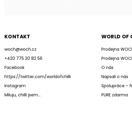
KONTAKT
WORLD OF C
woch
@
woch.cz
Prodejna WOC
+420 775 20 82 56
Prodejna WOC
Facebook
O nás
https://twitter.com/worldofchilli
Napsali o nás
Instagram
Spolupráce - f
Miluju, chilli jsem...
PURE zdarma