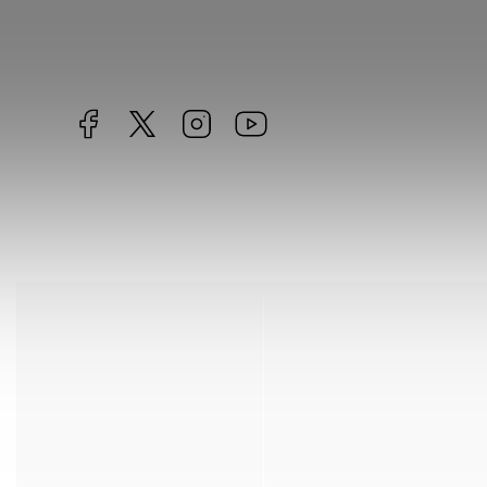
Facebook
https://twitter.com/worldofchilli
Instagram
Miluju,
chilli
jsem...