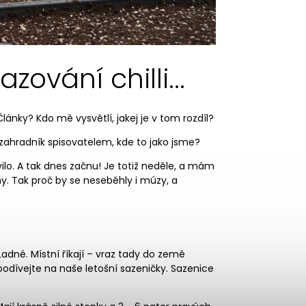
zování chilli...
Články? Kdo mě vysvětlí, jakej je v tom rozdíl?
ahradník spisovatelem, kde to jako jsme?
vilo. A tak dnes začnu! Je totiž neděle, a mám
ny. Tak proč by se neseběhly i múzy, a
 Ladné
. Místní říkají – vraz tady do země
odívejte na naše letošní sazeničky. Sazenice