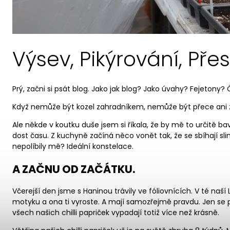
Výsev, Pikýrování, Přesa
Prý, začni si psát blog. Jako jak blog? Jako úvahy? Fejetony? 
Když nemůže být kozel zahradníkem, nemůže být přece ani z
Ale někde v koutku duše jsem si říkala, že by mě to určitě ba
dost času. Z kuchyně začíná něco vonět tak, že se sbíhají sli
nepolíbily mě? Ideální konstelace.
A ZAČNU OD ZAČÁTKU.
Včerejší den jsme s Haninou trávily ve fóliovnících.
V té naší
motyku a ona ti vyroste. A mají samozřejmě pravdu. Jen se p
všech našich chilli papriček vypadají totiž více než krásně.