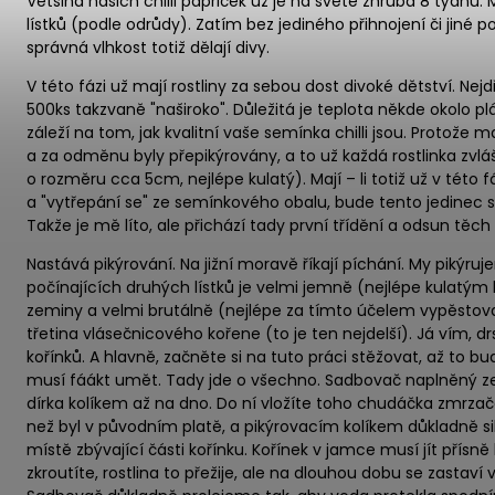
Většina našich chilli papriček už je na světě zhruba 8 týdnů. 
lístků (podle odrůdy). Zatím bez jediného přihnojení či jiné 
správná vlhkost totiž dělají divy.
V této fázi už mají rostliny za sebou dost divoké dětství. Nejd
500ks takzvaně "naširoko". Důležitá je teplota někde okolo pl
záleží na tom, jak kvalitní vaše semínka chilli jsou. Protože m
a za odměnu byly přepikýrovány, a to už každá rostlinka zvl
o rozměru cca 5cm, nejlépe kulatý). Mají – li totiž už v této f
a "vytřepání se" ze semínkového obalu, bude tento jedinec s
Takže je mě líto, ale přichází tady první třídění a odsun těch 
Nastává pikýrování. Na jižní moravě říkají píchání. My pikýru
počínajících druhých lístků je velmi jemně (nejlépe kulatý
zeminy a velmi brutálně (nejlépe za tímto účelem vypěsto
třetina vlásečnicového kořene (to je ten nejdelší). Já vím, d
kořínků. A hlavně, začněte si na tuto práci stěžovat, až to bu
musí fáákt umět. Tady jde o všechno. Sadbovač naplněný z
dírka kolíkem až na dno. Do ní vložíte toho chudáčka zmrza
než byl v původním platě, a pikýrovacím kolíkem důkladně 
místě zbývající části kořínku. Kořínek v jamce musí jít přís
zkroutíte, rostlina to přežije, ale na dlouhou dobu se zastav