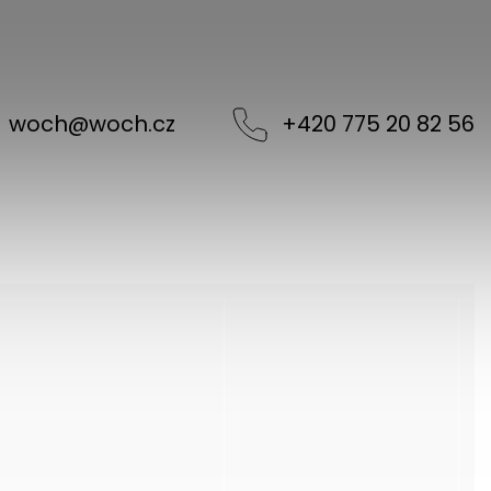
woch
@
woch.cz
+420 775 20 82 56