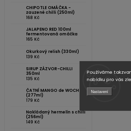
CHIPOTLE OMÁČKA -
zauzené chilli (250ml)
168 Kč
JALAPENO RED 100ml
fermentovaná omáčka
165 Kč
Okurkový relish (330ml)
139 Kč
SIRUP ZÁZVOR-CHILLI
Používáme takzvan
350ml
135 Kč
nabídku pro vás zl
ČATNÍ MANGO de WOCH
Nastavení
(277ml)
179 Kč
Nakládaný hermelín s chilli
(256ml)
149 Kč