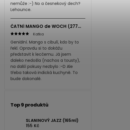
nemůže :-) No a česnekový dech?
Lehounce.
ČATNÍ MANGO de WOCH (277ml)
Katka
Geniální. Mango s cibulí, kdo by to
řekl. Opravdu si to dokážu
představit k lecčemu. Já jsem
daleko nedošla (nachos a tousty),
na další pokusy nezbylo :-D Ale
třeba taková indická kuchyně. To
bude dokonalé.
Top 9 produktů
SLANINOVÝ JAZZ (165ml)
155 Kč