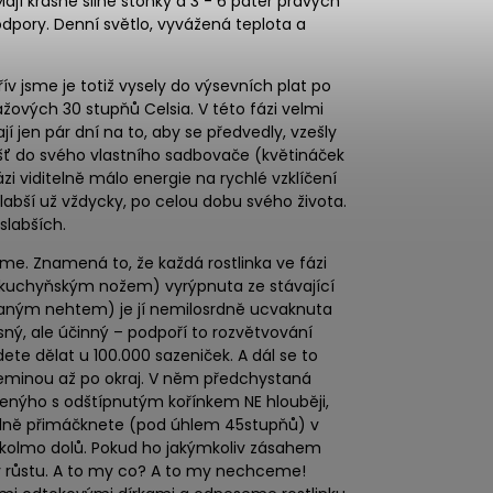
Mají krásně silné stonky a 3 - 6 pater pravých
podpory. Denní světlo, vyvážená teplota a
řív jsme je totiž vysely do výsevních plat po
ážových 30 stupňů Celsia. V této fázi velmi
ají jen pár dní na to, aby se předvedly, vzešly
ášť do svého vlastního sadbovače (květináček
ázi viditelně málo energie na rychlé vzklíčení
labší už vždycky, po celou dobu svého života.
slabších.
jeme. Znamená to, že každá rostlinka ve fázi
m kuchyňským nožem) vyrýpnuta ze stávající
vaným nehtem) je jí nemilosrdně ucvaknuta
rsný, ale účinný – podpoří to rozvětvování
dete dělat u 100.000 sazeniček. A dál se to
eminou až po okraj. V něm předchystaná
čenýho s odštípnutým kořínkem NE hlouběji,
silně přimáčknete (pod úhlem 45stupňů) v
ně kolmo dolů. Pokud ho jakýmkoliv zásahem
í v růstu. A to my co? A to my nechceme!