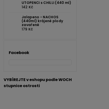
UTOPENCI s CHILLI (440 ml)
142 Kč
Jalapeno - NACHOS
(440ml) krájené plody
zavařené
179 Kč
Facebook
VYBÍREJTE v eshopu podle WOCH
stupnice ostrosti