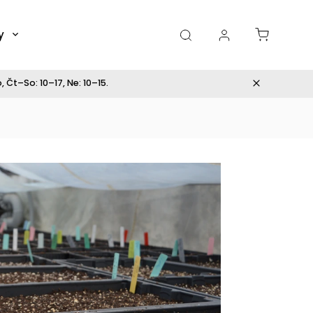
y
Dárky
 Čt–So: 10–17, Ne: 10–15.