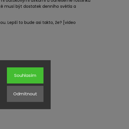
ími odtokovými dírkami a odneseme rostlinku
stě musí být dostatek denního světla a
ou. Lepší to bude asi takto, že? [video
Souhlasím
Odmítnout