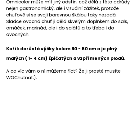
Omnicolor může mít jiný odstín, což dělá z této odrůdy
nejen gastronomický, ale i vizuální zážitek, protože
chuťově si se svojí barevnou škálou taky nezadá.
Sladce ovocná chuť ji dělá
skvělým doplňkem do sals,
omáček, marinád, ale i do salátů a to třeba i do
ovocných.
Keřík dorůstá výšky kolem 60 - 80 cm a je plný
malých ( 1- 4 cm) špičatých a vzpřímených plodů.
A co víc vám o ní můžeme říct? Že ji prostě musíte
WOChutnat:
).