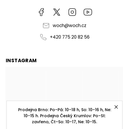
Facebook
https://twitter.com/worldofchilli
Instagram
Miluju,
chilli
jsem...
woch
@
woch.cz
+420 775 20 82 56
INSTAGRAM
Prodejna Brno: Po–Pá: 10–18 h, So: 10–16 h, Ne:
10–15 h. Prodejna Český Krumlov: Po–St:
zavřeno, Čt–So: 10–17, Ne: 10–15.