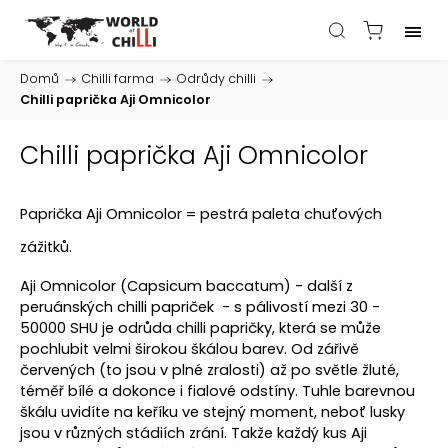
Domů
/
Chilli farma
/
Odrůdy chilli
/
Chilli paprička Aji Omnicolor
Chilli paprička Aji Omnicolor
Paprička Aji Omnicolor = pestrá paleta chuťových
zážitků.
Aji Omnicolor (Capsicum baccatum) - další z
peruánských chilli papriček - s pálivostí mezi 30 -
50000 SHU je odrůda chilli papričky, která se může
pochlubit velmi širokou škálou barev. Od zářivě
červených (to jsou v plné zralosti) až po světle žluté,
téměř bílé a dokonce i fialové odstíny. Tuhle barevnou
škálu uvidíte na keříku ve stejný moment, neboť lusky
jsou v různých stádiích zrání. Takže každý kus Aji