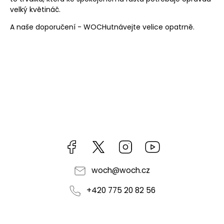
velký květináč.
A naše doporučení -
WOCHutnávejte
velice opatrně.
Facebook
https://twitter.com/worldofchilli
Instagram
Miluju,
chilli
jsem...
woch
@
woch.cz
+420 775 20 82 56