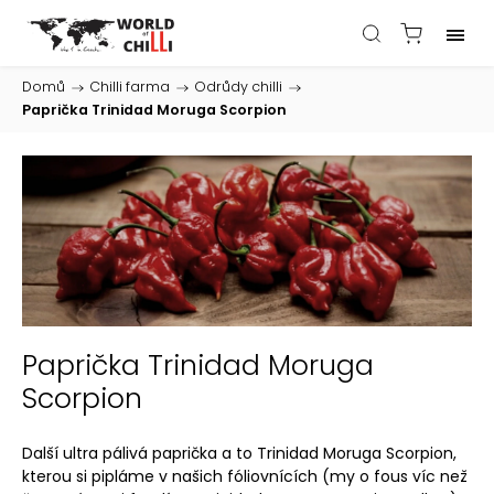
Domů
/
Chilli farma
/
Odrůdy chilli
/
Paprička Trinidad Moruga Scorpion
Paprička Trinidad Moruga
Scorpion
Další ultra pálivá paprička a to Trinidad Moruga Scorpion,
kterou si pipláme v našich fóliovnících (my o fous víc než