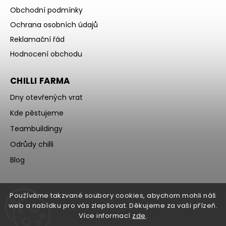
Obchodní podmínky
Ochrana osobních údajů
Reklamační řád
Hodnocení obchodu
CHILLI FARMA
Dny otevřených vrat
Kde pěstujeme
Teambuildingy
Odrůdy chilli
Blog
Používáme takzvané soubory cookies, abychom mohli náš
web a nabídku pro vás zlepšovat. Děkujeme za vaši přízeň.
Více informací
zde
.