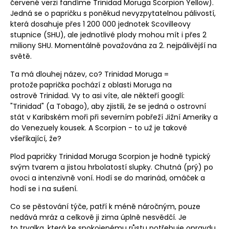
červené verzi fandíme
Trinidad Moruga Scorpion Yellow
).
Jedná se o papričku s poněkud nevyzpytatelnou pálivostí,
která dosahuje přes 1 200 000 jednotek Scovilleovy
stupnice (SHU), ale jednotlivé plody mohou mít i přes 2
miliony SHU. Momentálně považována za 2. nejpálivější na
světě.
Ta má dlouhej název, co? Trinidad Moruga =
protože
paprička
pochází z oblasti Moruga na
ostrově
Trinidad. Vy to asi víte, ale někteří googlí:
"Trinidad" (a Tobago), aby zjistili, že se jedná o
ostrovní
stát v Karibském moři při severním pobřeží Jižní Ameriky a
do Venezuely kousek. A Scorpion - to už je takové
všeříkající, že?
Plod papričky Trinidad Moruga Scorpion
je hodně typický
svým tvarem a jistou hrbolatostí slupky. Chutná (prý) po
ovoci a intenzivně voní. Hodí se do marinád,
omáček
a
hodí se i na sušení.
Co se pěstování týče, patří k méně náročným, pouze
nedává mráz a celkově ji zima úplně nesvědčí. Je
to trvalka, která ke spokojenému růstu potřebuje opravdu