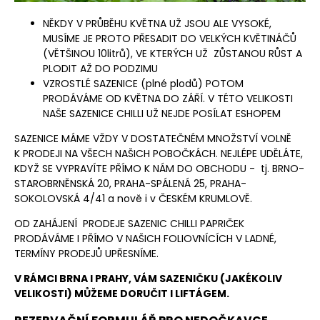
NĚKDY V PRŮBĚHU KVĚTNA UŽ JSOU ALE VYSOKÉ,
MUSÍME JE PROTO PŘESADIT DO VELKÝCH KVĚTINÁČŮ
(VĚTŠINOU 10litrů), VE KTERÝCH UŽ
ZŮSTANOU RŮST A
PLODIT AŽ DO PODZIMU
VZROSTLÉ SAZENICE (plné plodů) POTOM
PRODÁVÁME OD KVĚTNA DO ZÁŘÍ. V TÉTO VELIKOSTI
NAŠE SAZENICE CHILLI UŽ NEJDE POSÍLAT ESHOPEM
SAZENICE MÁME VŽDY V DOSTATEČNÉM MNOŽSTVÍ VOLNĚ
K PRODEJI NA VŠECH NAŠICH POBOČKÁCH. NEJLÉPE UDĚLÁTE,
KDYŽ SE VYPRAVÍTE PŘÍMO K NÁM DO OBCHODU - tj.
BRNO-
STAROBRNĚNSKÁ 20
,
PRAHA-SPÁLENÁ 25
,
PRAHA-
SOKOLOVSKÁ 4/41
a nově i v ČESKÉM KRUMLOVĚ.
OD ZAHÁJENÍ
PRODEJE
SAZENIC CHILLI PAPRIČEK
PRODÁVÁME I PŘÍMO V NAŠICH FOLIOVNÍCÍCH V LADNÉ
,
TERMÍNY PRODEJŮ UPŘESNÍME.
V RÁMCI BRNA I PRAHY, VÁM SAZENIČKU (JAKÉKOLIV
VELIKOSTI) MŮŽEME DORUČIT I LIFTÁGEM.