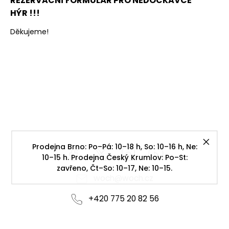
REZERVAČNÍ FORMULÁŘ PRO NEDOČKAVCE
HÝR
!!!
Děkujeme!
Prodejna Brno: Po–Pá: 10–18 h, So: 10–16 h, Ne:
Facebook
https://twitter.com/worldofchilli
Instagram
Miluju,
10–15 h. Prodejna Český Krumlov: Po–St:
chilli
zavřeno, Čt–So: 10–17, Ne: 10–15.
jsem...
woch
@
woch.cz
+420 775 20 82 56