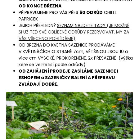
OD KONCE BŘEZNA
PŘIPRAVUJEME PRO VÁS PŘES
60 ODRŮD
CHILLI
PAPRIČEK
JEJICH PŘEHLEDNÝ
SEZNAM NAJDETE TADY
(JE MOŽNÉ
SI UŽ TEĎ SVÉ OBLÍBENÉ ODRŮDY REZERVOVAT, MY ZA
VÁS VŠECHNO POHLÍDÁME)
OD BŘEZNA DO KVĚTNA SAZENICE PRODÁVÁME
V KVĚTINÁČÍCH O STRANĚ 7cm, VĚTŠINOU JSOU 10 a
více cm VYSOKÉ, PROKOŘENĚNÉ, 2x PŘESAZENÉ
(výška
keře se velmi liší podle odrůdy)
OD ZAHÁJENÍ PRODEJE ZASÍLÁME SAZENICE I
ESHOPEM
a SAZENIČKY BALENÍ A PŘEPRAVU
ZVLÁDAJÍ DOBŘE.