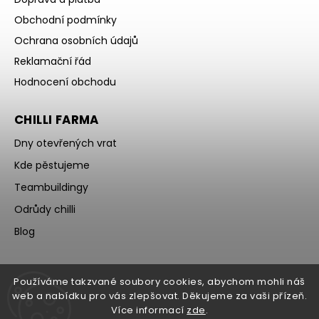
Obchodní podmínky
Ochrana osobních údajů
Reklamační řád
Hodnocení obchodu
CHILLI FARMA
Dny otevřených vrat
Kde pěstujeme
Teambuildingy
Odrůdy chilli
Blog
Používáme takzvané soubory cookies, abychom mohli náš
web a nabídku pro vás zlepšovat. Děkujeme za vaši přízeň.
Více informací
zde
.