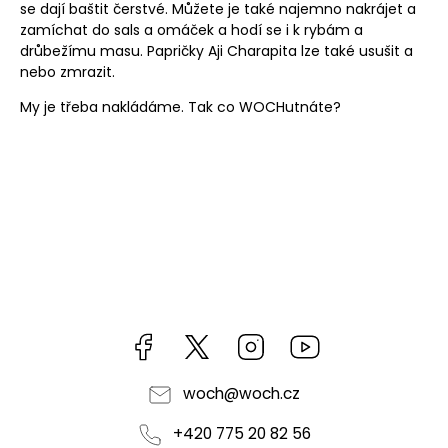
se dají baštit čerstvé. Můžete je také najemno nakrájet a
zamíchat do sals a omáček a hodí se i k rybám a
drůbežímu masu. Papričky Aji Charapita lze také usušit a
nebo zmrazit.
My je třeba nakládáme. Tak co
WOCHutnáte
?
Facebook
https://twitter.com/worldofchilli
Instagram
Miluju,
chilli
jsem...
woch
@
woch.cz
+420 775 20 82 56