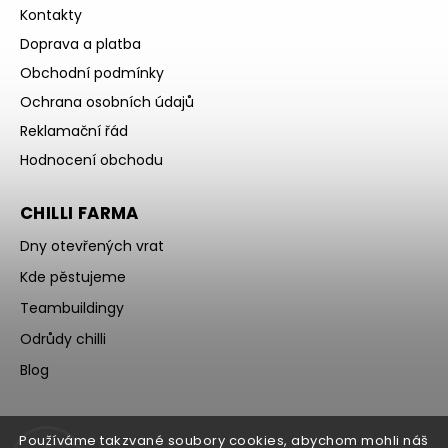
Kontakty
Doprava a platba
Obchodní podmínky
Ochrana osobních údajů
Reklamační řád
Hodnocení obchodu
CHILLI FARMA
Dny otevřených vrat
Kde pěstujeme
Teambuildingy
Odrůdy chilli
Blog
Používáme takzvané soubory cookies, abychom mohli náš