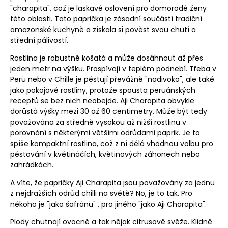
"charapita", což je laskavé oslovení pro domorodé ženy
této oblasti. Tato paprička je zásadní součástí tradiční
amazonské kuchyně a získala si pověst svou chutí a
střední pálivostí.
Rostlina
je robustně košatá a může dosáhnout až přes
jeden metr na výšku. Prospívají v teplém podnebí. Třeba v
Peru nebo v Chille je pěstují převážně "nadivoko", ale také
jako pokojové rostliny, protože spousta peruánských
receptů se bez nich neobejde. Aji Charapita obvykle
dorůstá výšky mezi 30 až 60 centimetry. Může být tedy
považována za středně vysokou až nižší rostlinu v
porovnání s některými většími odrůdami paprik. Je to
spíše kompaktní rostlina, což z ní dělá vhodnou volbu pro
pěstování v květináčích, květinových záhonech nebo
zahrádkách.
A víte, že papričky Aji Charapita jsou považovány za jednu
z nejdražších odrůd chilli na světě? No, je to tak. Pro
někoho je "jako šafránu" , pro jiného "jako Aji Charapita".
Plody chutnají ovocně a tak nějak citrusově svěže. Klidně