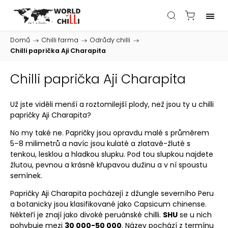
Domů
/
Chilli farma
/
Odrůdy chilli
/
Chilli paprička Aji Charapita
Chilli paprička Aji Charapita
Už jste viděli menší a roztomilejší
plody
, než jsou ty u chilli
papričky Aji Charapita?
No my také ne. Papričky jsou opravdu malé s průměrem
5–8 milimetrů a navíc jsou kulaté a zlatavě-žluté s
tenkou, lesklou a hladkou slupku. Pod tou slupkou najdete
žlutou, pevnou a krásně křupavou dužinu a v ní spoustu
semínek.
Papričky
Aji Charapita
pocházejí z džungle severního Peru
a botanicky jsou klasifikované jako Capsicum chinense.
Někteří je znají jako divoké peruánské chilli.
SHU
se u nich
pohybuje mezi
30 000-50 000
.
Název pochází z termínu