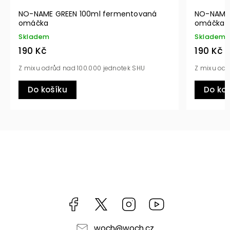
 fermentovaná
NO-NAME RED 100ml fermentovaná
omáčka
Skladem
190 Kč
 jednotek SHU
Z mixu odrůd nad 100.000 jednotek SHU
Do košíku
Facebook
https://twitter.com/worldofchilli
Instagram
Miluju,
chilli
jsem...
woch
@
woch.cz