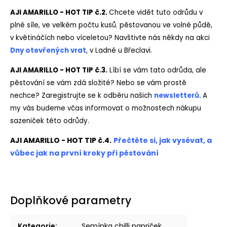
AJI AMARILLO - HOT TIP č.2.
Chcete vidět tuto odrůdu v
plné síle, ve velkém počtu kusů
,
pěstovanou ve volné půdě,
v květináčích nebo víceletou? Navštivte nás někdy na akci
Dny otevřen
ých vrat
, v Ladné u Břeclavi.
AJI AMARILLO - HOT TIP č.3.
Líbí se vám tato odrůda, ale
pěstování se vám zdá složité? Nebo se vám prostě
nechce? Zaregistrujte se k odběru našich
newsletterů.
A
my vás budeme včas informovat o možnostech nákupu
sazeniček této odrůdy.
AJI AMARILLO - HOT TIP č.4.
Přečtěte si, jak vysévat, a
vůbec jak na první kroky při pěstování
Doplňkové parametry
Kategorie
:
Semínka chilli papriček