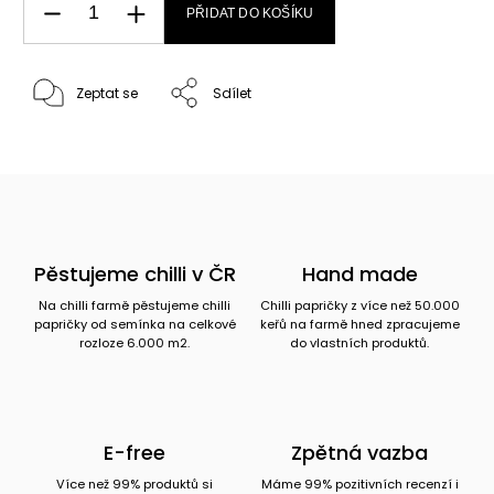
PŘIDAT DO KOŠÍKU
Zeptat se
Sdílet
Pěstujeme chilli v ČR
Hand made
Na chilli farmě pěstujeme chilli
Chilli papričky z více než 50.000
papričky od semínka na celkové
keřů na farmě hned zpracujeme
rozloze 6.000 m2.
do vlastních produktů.
E-free
Zpětná vazba
Více než 99% produktů si
Máme 99% pozitivních recenzí i