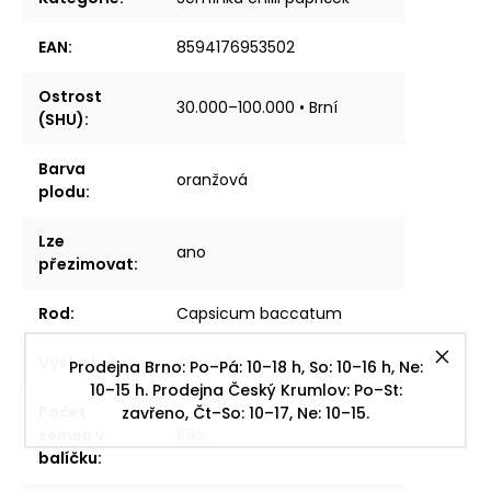
EAN
:
8594176953502
Ostrost
30.000–100.000 • Brní
(SHU)
:
Barva
oranžová
plodu
:
Lze
ano
přezimovat
:
Rod
:
Capsicum baccatum
Výška keře
:
60 - 80 cm
Prodejna Brno: Po–Pá: 10–18 h, So: 10–16 h, Ne:
10–15 h. Prodejna Český Krumlov: Po–St:
Počet
zavřeno, Čt–So: 10–17, Ne: 10–15.
semen v
10ks
balíčku
: