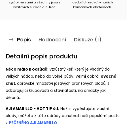
vyrábíme sami a všechny jsou z
osobních reakcí v našich
kvalitních surovin a e-free.
kamenných obchodech.
Popis
Hodnocení
Diskuze (1)
Detailní popis produktu
Něco málo k odrůdě
: Vzrůstný keř, který je vhodný do
velkých nádob, nebo do volné půdy. Velmi dobrá,
ovocná
chuť
, obrovské množství jásavých oranžových plodů, s
odzbrojující křupavostí a šťavnatostí, na omáčky jak
dělaná...
AJI AMARILLO - HOT TIP č.1.
Než si vypěstujete vlastní
plody, můžete z této odrůdy ochutnat naši populární pastu
z
PEČENÉHO AJI AMARILLO