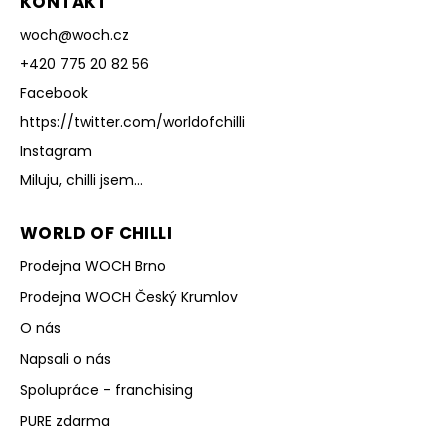
KONTAKT
woch
@
woch.cz
+420 775 20 82 56
Facebook
https://twitter.com/worldofchilli
Instagram
Miluju, chilli jsem...
WORLD OF CHILLI
Prodejna WOCH Brno
Prodejna WOCH Český Krumlov
O nás
Napsali o nás
Spolupráce - franchising
PURE zdarma