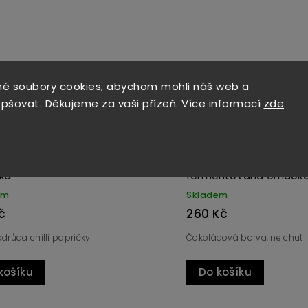
Kód:
3728
é soubory cookies, abychom mohli náš web a
epšovat. Děkujeme za vaši přízeň. Více informací
zde
.
BHUT JOLOKIA RED 100ml
HABANERO TASMA
fermentovaná omáčka
fermentovaná 
Skladem
Skladem
390 Kč
230 Kč
Námi korunovaná chilli královna. V
Habanero - raritní,
základní rudé barvě.
Do košíku
Do košíku