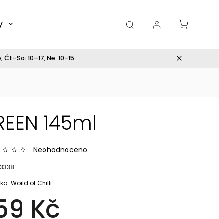
y
Dárky
 Čt–So: 10–17, Ne: 10–15.
REEN 145ml
Neohodnoceno
3338
ka:
World of Chilli
59 Kč