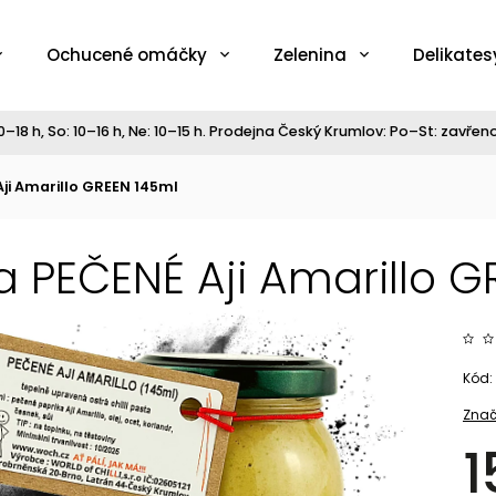
Ochucené omáčky
Zelenina
Delikates
–18 h, So: 10–16 h, Ne: 10–15 h. Prodejna Český Krumlov: Po–St: zavřeno,
ji Amarillo GREEN 145ml
a PEČENÉ Aji Amarillo G
Kód:
Znač
1