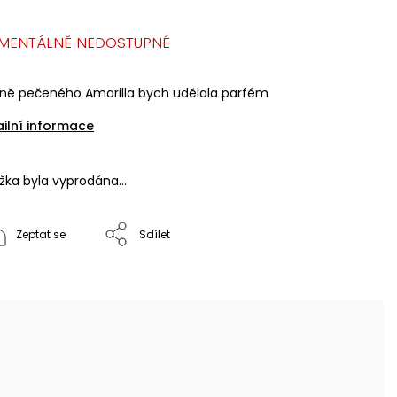
MENTÁLNĚ NEDOSTUPNÉ
ůně pečeného Amarilla bych udělala parfém
ailní informace
ožka byla vyprodána…
Zeptat se
Sdílet