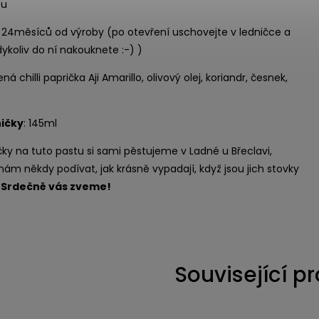
su
: 24měsíců od výroby (po otevření uschovejte v ledničce a
dykoliv do ní nakouknete :-) )
ená chilli paprička Aji Amarillo, olivový olej, koriandr, česnek,
ičky
: 145ml
ky na tuto pastu si sami pěstujeme v Ladné u Břeclavi,
 nám někdy podívat, jak krásně vypadají, když jsou jich stovky
.
Srdečně vás zveme!
Související p