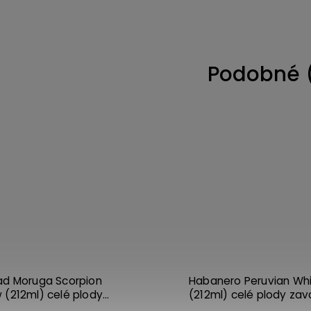
Podobné 
Kód:
3346
Habanero Yellow (212ml) půlené
Srilanus (330m
plody zavařené
zavařené