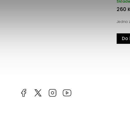
Skladem
155 Kč
My je prostě milujeme
Do košíku
Facebook
https://twitter.com/worldofchilli
Instagram
Miluju,
chilli
jsem...