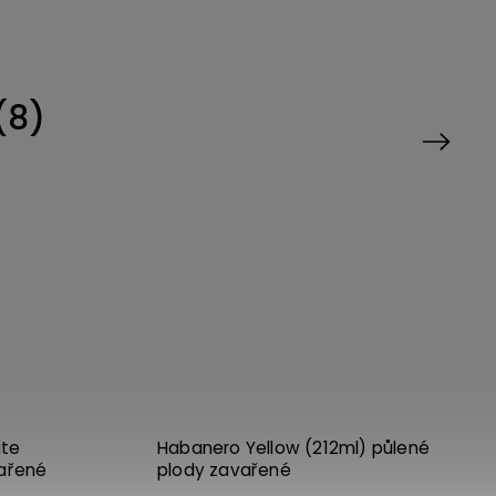
(8)
Next
Kód:
3680
Kód:
l) krájené chilli
Habanero Red (212ml) půlené
plody zavařené