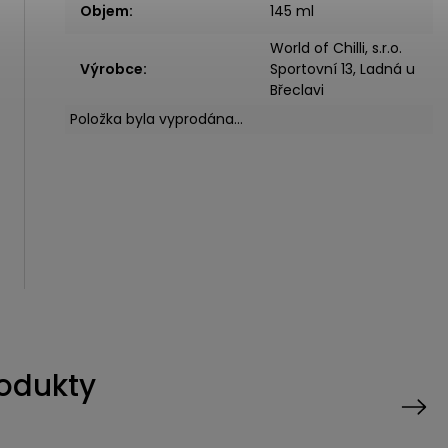
Objem
:
145 ml
World of Chilli, s.r.o.
Výrobce
:
Sportovní 13, Ladná u
Břeclavi
Položka byla vyprodána…
rodukty
Next