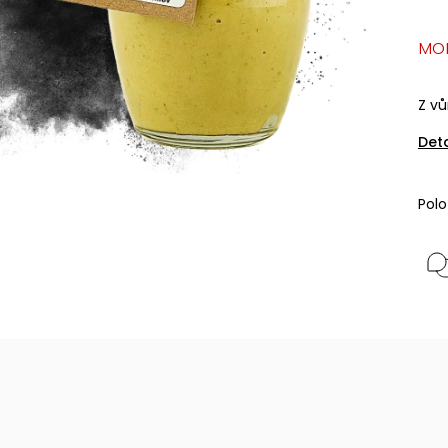
MO
Z v
Det
Pol