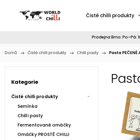
Čisté chilli produkty
Prodejna Brno: Po–Pá: 10
Domů
/
Čisté chilli produkty
/
Chilli pasty
/
Pasta PEČENÉ A
Past
Kategorie
Čisté chilli produkty
Semínka
Chilli pasty
Fermentované omáčky
Omáčky PROSTĚ CHILLI