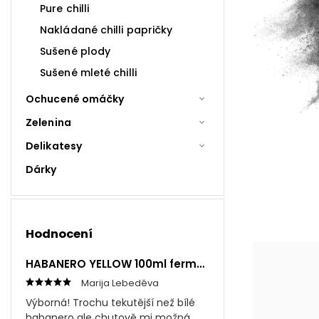
Pure chilli
Nakládané chilli papričky
Sušené plody
Sušené mleté chilli
Ochucené omáčky
Zelenina
Delikatesy
Dárky
Hodnocení
HABANERO YELLOW 100ml fermentovaná omáčka
Marija Lebeděva
Výborná! Trochu tekutější než bílé
habanero ale chutově mi možná