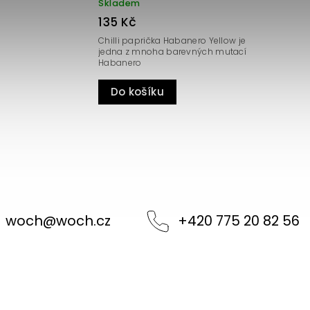
Skladem
135 Kč
stek do naší řady
Karibské Habanero z Moravy
Do košíku
woch
@
woch.cz
+420 775 20 82 56