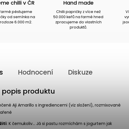
me chilli v ČR
Hand made
i farmě pěstujeme
Chilli papričky z více než
V
ričky od semínka na
50.000 keřů na farmě hned
vy
rozloze 6.000 m2.
zpracujeme do vlastních
jso
produktů.
s
Hodnocení
Diskuze
í popis produktu
čené Aji Amarillo s ingrediencemi (viz složení), rozmixované
vařené
ití
: K čemukoliv... Já si pastu rozmíchám s jogurtem jak