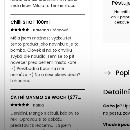
Pěstuje
sedí i lépe. Miluju tu fermentaci.
Na chill
chilli pap
Chilli SHOT 100ml
celkové 
Kateřina Drábková
Měla jsem možnost vyzkoušet
tento produkt jako novinku a je to
bomba. Člověk si na to chvilku
zvyká, ale naučila jsem se to pít
navečer před během místo kafe
:-) Povzbudí a bacil na mě
Popi
nemůže :-) No a česnekový dech?
Lehounce.
Detailn
ČATNÍ MANGO de WOCH (277ml)
Katka
Co to je
? Upe
Geniální. Mango s cibulí, kdo by to
na pastu, za
řekl. Opravdu si to dokážu
Vhodné použ
představit k lecčemu. Já jsem