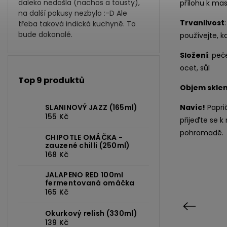
daleko nedošla (nachos a tousty),
přílohu k ma
na další pokusy nezbylo :-D Ale
Trvanlivost
třeba taková indická kuchyně. To
bude dokonalé.
používejte, k
Složení
: peč
ocet, sůl
Top 9 produktů
Objem sklen
SLANINOVÝ JAZZ (165ml)
Navíc!
Paprič
155 Kč
přijeďte se k
pohromadě
CHIPOTLE OMÁČKA -
zauzené chilli (250ml)
168 Kč
JALAPENO RED 100ml
fermentovaná omáčka
165 Kč
Previous
Okurkový relish (330ml)
139 Kč