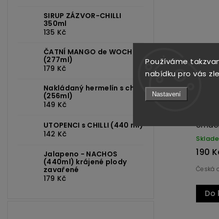
SIRUP ZÁZVOR-CHILLI
350ml
Kód:
3692
Kód:
440
135 Kč
ČATNÍ MANGO de WOCH
(277ml)
Používáme takzvan
179 Kč
nabídku pro vás zl
Nakládaný hermelín s chilli
Nastavení
(256ml)
149 Kč
tovaná
HABANERO CHOCOLATE 100ml
fermentovaná omáčka
UTOPENCI s CHILLI (440 ml)
142 Kč
Skladem
260 Kč
Jalapeno - NACHOS
(440ml) krájené plody
Čokoládová barva, ne chuť!
zavařené
179 Kč
Do košíku