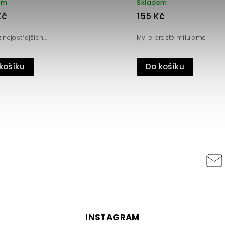
Skladem
Skladem
135 Kč
145 Kč
Chilli paprička Habanero Yellow je
jedna z mnoha barevných mutací
Novinkový přírů
Habanero
Do košíku
Do košíku
INSTAGRAM