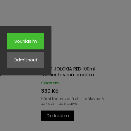
Kód:
455
Kód:
3721
Souhlasím
Odmítnout
NIAN 100ml
BHUT JOLOKIA YELLOW 100ml
omáčka
fermentovaná omáčka
Skladem
390 Kč
Námi korunovaná chilli královna. V
 tmavá odrůda
císařské, ŽLUTÉ barvě.
Do košíku