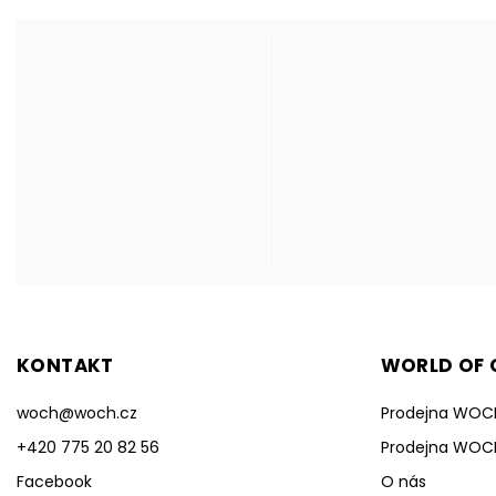
KONTAKT
WORLD OF C
woch
@
woch.cz
Prodejna WOC
+420 775 20 82 56
Prodejna WOC
Facebook
O nás