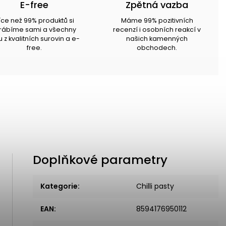
E-free
Zpětná vazba
íce než 99% produktů si
Máme 99% pozitivních
rábíme sami a všechny
recenzí i osobních reakcí v
u z kvalitních surovin a e-
našich kamenných
free.
obchodech.
Doplňkové parametry
Kategorie
:
Chilli pasty
EAN
:
8594176950112