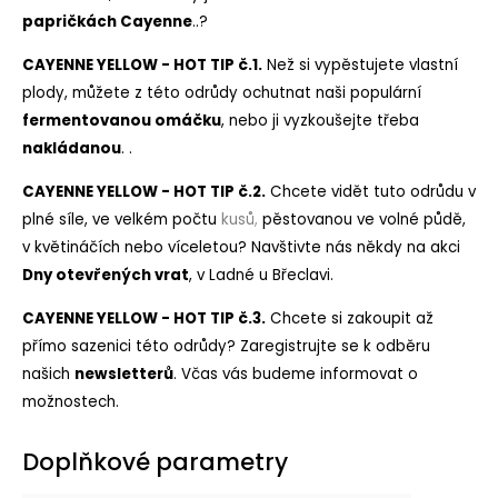
papričkách Cayenne
..?
CAYENNE YELLOW - HOT TIP č.1.
Než si vypěstujete vlastní
plody, můžete z této odrůdy ochutnat naši populární
fermentovanou omáčku
, nebo ji vyzkoušejte třeba
nakládanou
. .
CAYENNE YELLOW - HOT TIP č.2.
Chcete vidět tuto odrůdu v
plné síle, ve velkém počtu
kusů
,
pěstovanou ve volné půdě,
v květináčích nebo víceletou? Navštivte nás někdy na akci
Dny otevřených vrat
, v Ladné u Břeclavi.
CAYENNE YELLOW - HOT TIP č.3.
Chcete si zakoupit až
přímo sazenici této odrůdy? Zaregistrujte se k odběru
našich
newsletterů
. Včas vás budeme informovat o
možnostech.
Doplňkové parametry