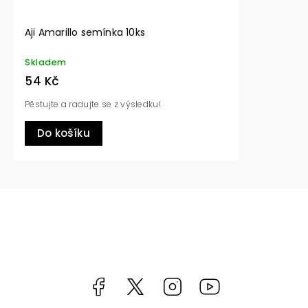
Aji Amarillo semínka 10ks
Skladem
54 Kč
Pěstujte a radujte se z výsledku!
Do košíku
Facebook
https://twitter.com/worldofchilli
Instagram
Miluju,
chilli