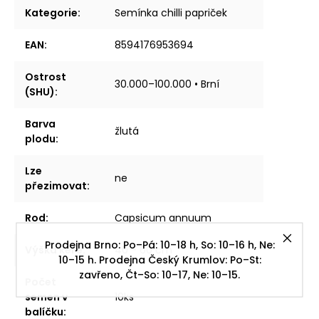
Kategorie
:
Semínka chilli papriček
EAN
:
8594176953694
Ostrost
30.000–100.000 • Brní
(SHU)
:
Barva
žlutá
plodu
:
Lze
ne
přezimovat
:
Rod
:
Capsicum annuum
Prodejna Brno: Po–Pá: 10–18 h, So: 10–16 h, Ne:
Výška keře
:
40 - 60 cm
10–15 h. Prodejna Český Krumlov: Po–St:
zavřeno, Čt–So: 10–17, Ne: 10–15.
Počet
semen v
10ks
balíčku
: