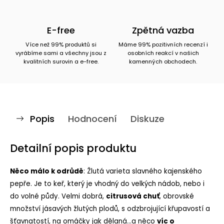
E-free
Zpětná vazba
Více než 99% produktů si
Máme 99% pozitivních recenzí i
vyrábíme sami a všechny jsou z
osobních reakcí v našich
kvalitních surovin a e-free.
kamenných obchodech.
Popis
Hodnocení
Diskuze
Detailní popis produktu
Něco málo k odrůdě
: Žlutá varieta slavného kajenského
pepře. Je to keř, který je vhodný do velkých nádob, nebo i
do volné půdy. Velmi dobrá,
citrusová chuť
, obrovské
množství jásavých žlutých plodů, s odzbrojující křupavostí a
šťavnatostí, na omáčky jak dělaná...a něco
víc o