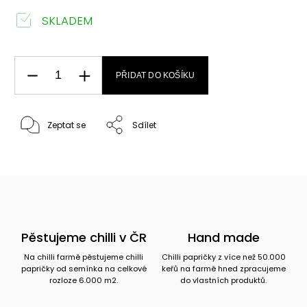
SKLADEM
PŘIDAT DO KOŠÍKU
Zeptat se
Sdílet
Pěstujeme chilli v ČR
Hand made
Na chilli farmě pěstujeme chilli
Chilli papričky z více než 50.000
papričky od semínka na celkové
keřů na farmě hned zpracujeme
rozloze 6.000 m2.
do vlastních produktů.