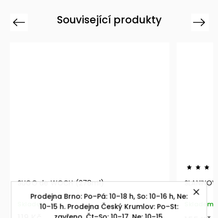
Související produkty
Previous
Next
 de WOCH (278ml)
SLANINOVÝ JAZZ (16
Prodejna Brno: Po–Pá: 10–18 h, So: 10–16 h, Ne:
dem
Skladem
10–15 h. Prodejna Český Krumlov: Po–St:
Kč
zavřeno, Čt–So: 10–17, Ne: 10–15.