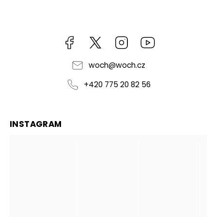
Facebook
https://twitter.com/worldofchilli
Instagram
Miluju,
chilli
jsem...
woch
@
woch.cz
+420 775 20 82 56
INSTAGRAM