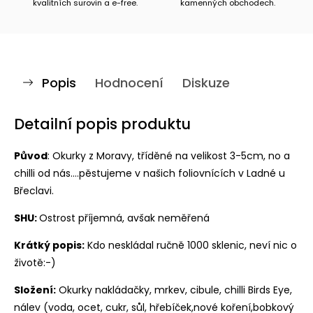
kvalitních surovin a e-free.
kamenných obchodech.
Popis
Hodnocení
Diskuze
Detailní popis produktu
Původ
: Okurky z Moravy, tříděné na velikost 3-5cm, no a
chilli od nás....pěstujeme v našich foliovnících v Ladné u
Břeclavi.
SHU:
Ostrost příjemná, avšak neměřená
Krátký popis:
Kdo neskládal ručně 1000 sklenic, neví nic o
životě:-)
Složení:
Okurky nakládačky, mrkev, cibule, chilli Birds Eye,
nálev (voda, ocet, cukr, sůl, hřebíček,nové koření,bobkový