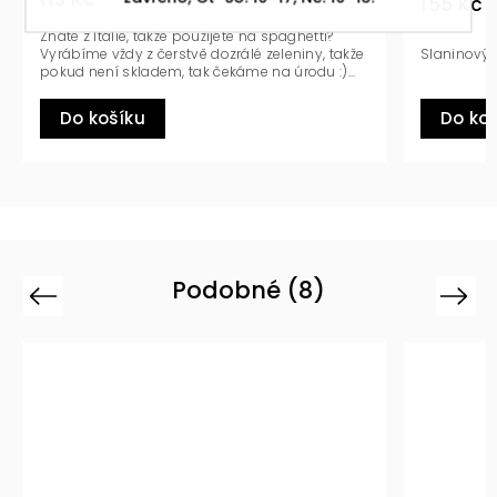
155 Kč
z Itálie, takže použijete na spaghetti?
me vždy z čerstvě dozrálé zeleniny, takže
Slaninový JAZZ - co to 
není skladem, tak čekáme na úrodu :)...
 košíku
Do košíku
Podobné (8)
Previous
Next