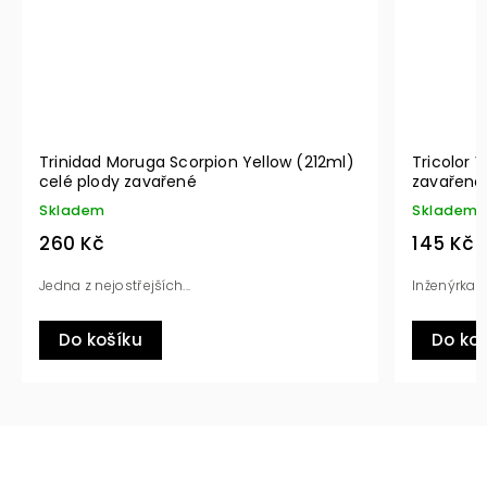
Trinidad Moruga Scorpion Yellow (212ml)
Tricolor 
celé plody zavařené
zavařené
Skladem
Skladem
260 Kč
145 Kč
Jedna z nejostřejších...
Inženýrka j
Do košíku
Do ko