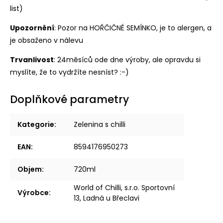
list)
Upozornění
: Pozor na HOŘČIČNÉ SEMÍNKO, je to alergen, a
je obsaženo v nálevu
Trvanlivost
: 24měsíců ode dne výroby, ale opravdu si
myslíte, že to vydržíte nesníst? :-)
Doplňkové parametry
Kategorie
:
Zelenina s chilli
EAN
:
8594176950273
Objem
:
720ml
World of Chilli, s.r.o. Sportovní
Výrobce
:
13, Ladná u Břeclavi