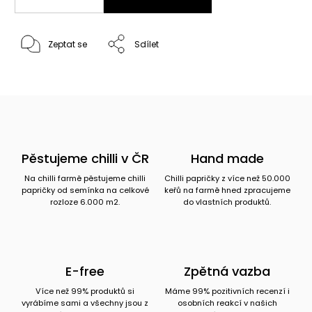
Zeptat se
Sdílet
Pěstujeme chilli v ČR
Hand made
Na chilli farmě pěstujeme chilli
Chilli papričky z více než 50.000
papričky od semínka na celkové
keřů na farmě hned zpracujeme
rozloze 6.000 m2.
do vlastních produktů.
E-free
Zpětná vazba
Více než 99% produktů si
Máme 99% pozitivních recenzí i
vyrábíme sami a všechny jsou z
osobních reakcí v našich