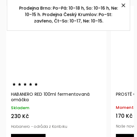
Prodejna Brno: Po–Pá: 10–18 h, So: 10–16 h, Ne:
10–15 h. Prodejna Český Krumlov: Po–St:
zavřeno, Čt–So: 10–17, Ne: 10–15.
PROSTĚ CHILLI HABANERO RED 100ml
PR
10
Momentálně nedostupné
Sk
170 Kč
17
Naše nová řada čistých omáček
Naš