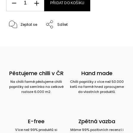
PŘIDAT DO KOŠÍKU
Zeptat se
Sdílet
Pěstujeme chilli v ČR
Hand made
Na chilli farmě pěstujeme chilli
Chilli papričky z více než 50.000
papričky od semínka na celkové
keřů na farmě hned zpracujeme
rozloze 6.000 m2.
do vlastních produktů.
E-free
Zpětná vazba
Více než 99% produktů si
Máme 99% pozitivních recenzí i