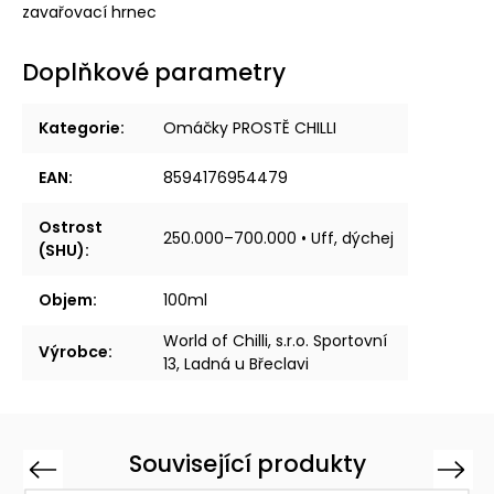
zavařovací hrnec
Doplňkové parametry
Kategorie
:
Omáčky PROSTĚ CHILLI
EAN
:
8594176954479
Ostrost
250.000–700.000 • Uff, dýchej
(SHU)
:
Objem
:
100ml
World of Chilli, s.r.o. Sportovní
Výrobce
:
13, Ladná u Břeclavi
Související produkty
Previous
Next