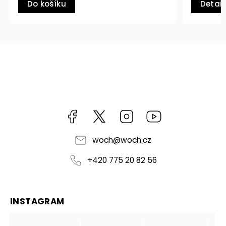
Detail
Facebook
https://twitter.com/worldofchilli
Instagram
Miluju,
chilli
jsem...
woch
@
woch.cz
+420 775 20 82 56
INSTAGRAM