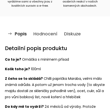
vyrábíme sami a všechny jsou z
osobních reakcí v našich
kvalitních surovin a e-free.
kamenných obchodech.
Popis
Hodnocení
Diskuze
Detailní popis produktu
Co to je?
Omáčka s minimem přísad
Kolik toho je?
100ml
Z čeho se to skládá?
Chilli paprička Maraba, velmi málo
známá odrůda. A potom už jenom trocha vody (to abyste
majdu dostali ze skleničky pohodlně ven), ocet, cukr, sůl a
pro vůni bobkový list, nové koření a hřebíček
Do kdy mě to vydrží?
24 měsíců od výroby. Protože