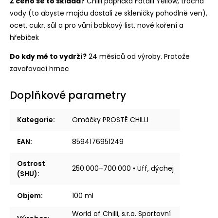
Z čeho se to skládá?
Chilli paprička Fatalii Yellow, trocha
vody (to abyste majdu dostali ze skleničky pohodlně ven),
ocet, cukr, sůl a pro vůni bobkový list, nové koření a
hřebíček
Do kdy mě to vydrží?
24 měsíců od výroby. Protože
zavařovací hrnec
Doplňkové parametry
Kategorie
:
Omáčky PROSTĚ CHILLI
EAN
:
8594176951249
Ostrost
250.000–700.000 • Uff, dýchej
(SHU)
:
Objem
:
100 ml
World of Chilli, s.r.o. Sportovní