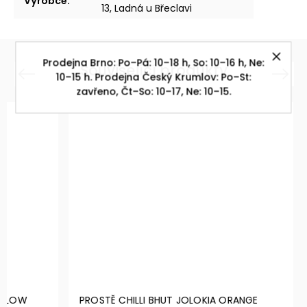
Výrobce
:
13, Ladná u Břeclavi
Prodejna Brno: Po–Pá: 10–18 h, So: 10–16 h, Ne:
Související produkty
Previous
Next
10–15 h. Prodejna Český Krumlov: Po–St:
zavřeno, Čt–So: 10–17, Ne: 10–15.
PROSTĚ CHILLI BHUT JOLOKIA ORANGE
PROSTĚ C