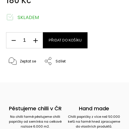
180 Kč
SKLADEM
PŘIDAT DO KOŠÍKU
Zeptat se
Sdílet
Pěstujeme chilli v ČR
Hand made
Na chilli farmě pěstujeme chilli
Chilli papričky z více než 50.000
papričky od semínka na celkové
keřů na farmě hned zpracujeme
rozloze 6.000 m2.
do vlastních produktů.