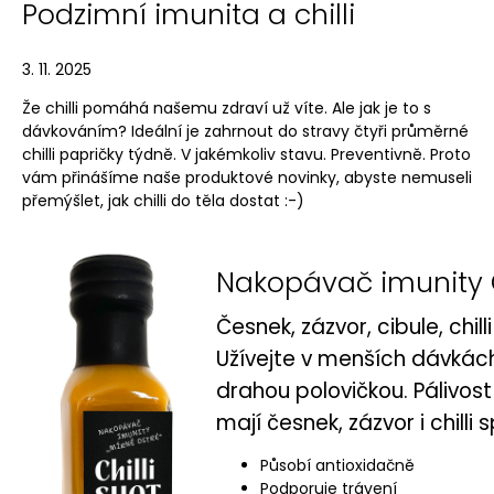
Podzimní imunita a chilli
3. 11. 2025
Že chilli pomáhá našemu zdraví už víte. Ale jak je to s
dávkováním? Ideální je zahrnout do stravy čtyři průměrné
chilli papričky týdně. V jakémkoliv stavu. Preventivně. Proto
vám přinášíme naše produktové novinky, abyste nemuseli
přemýšlet, jak chilli do těla dostat :-)
Nakopávač imunity C
Česnek, zázvor, cibule, chill
Užívejte v menších dávkách
drahou polovičkou. Pálivost
mají česnek, zázvor i chilli
Působí antioxidačně
Podporuje trávení