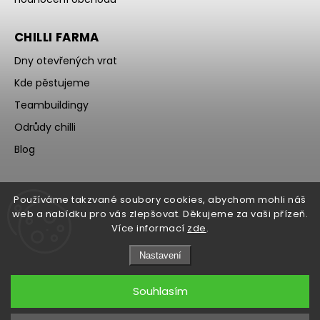
CHILLI FARMA
Dny otevřených vrat
Kde pěstujeme
Teambuildingy
Odrůdy chilli
Blog
Používáme takzvané soubory cookies, abychom mohli náš
web a nabídku pro vás zlepšovat. Děkujeme za vaši přízeň.
Více informací
zde
.
Nastavení
Souhlasím
Copyright 2026
WOCH
. Všechna práva vyhrazena.
Upravit nastavení cookies