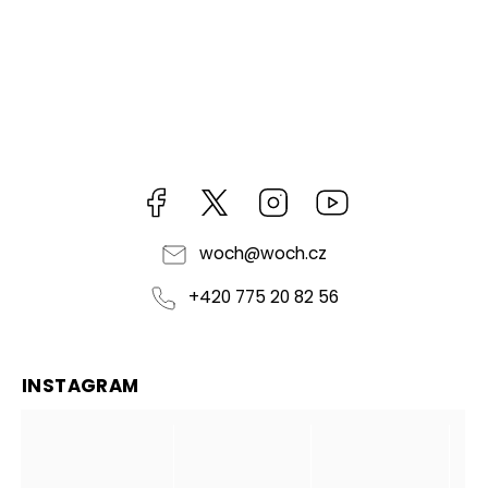
Facebook
https://twitter.com/worldofchilli
Instagram
Miluju,
chilli
jsem...
woch
@
woch.cz
+420 775 20 82 56
INSTAGRAM