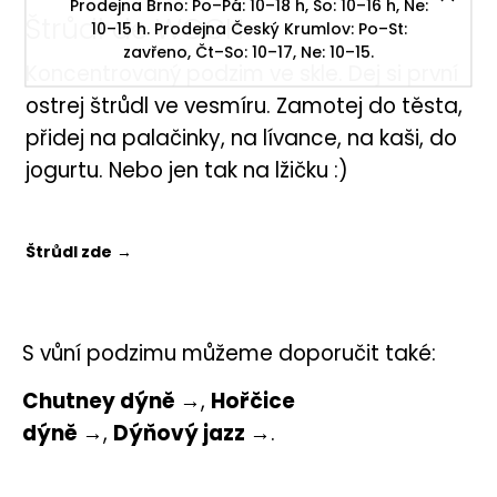
Prodejna Brno: Po–Pá: 10–18 h, So: 10–16 h, Ne:
Štrůdl de WOCH
10–15 h. Prodejna Český Krumlov: Po–St:
zavřeno, Čt–So: 10–17, Ne: 10–15.
Koncentrovaný podzim ve skle. Dej si první
ostrej štrůdl ve vesmíru. Zamotej do těsta,
přidej na palačinky, na lívance, na kaši, do
jogurtu. Nebo jen tak na lžičku :)
Štrůdl zde
→
S vůní podzimu můžeme doporučit také:
Chutney dýně →
,
Hořčice
dýně →
,
Dýňový jazz →
.