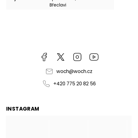
Břeclavi
Facebook
https://twitter.com/worldofchilli
Instagram
Miluju,
chilli
jsem...
woch
@
woch.cz
+420 775 20 82 56
INSTAGRAM