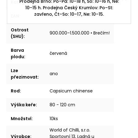
Prodejna Brno: Po–Pá: 10–18 h, So: 10–16 h, Ne:
Kategorie
:
Semínka chilli papriček
10–15 h. Prodejna Český Krumlov: Po–St:
zavřeno, Čt–So: 10–17, Ne: 10–15.
EAN
:
8594176953595
Ostrost
900.000–1.500.000 • Brečím!
(SHU)
:
Barva
červená
plodu
:
Lze
ano
přezimovat
:
Rod
:
Capsicum chinense
Výška keře
:
80 - 120 cm
Množství
:
10ks
World of Chilli, s.r.o.
Výrobce
:
Sportovní 13, Ladná u