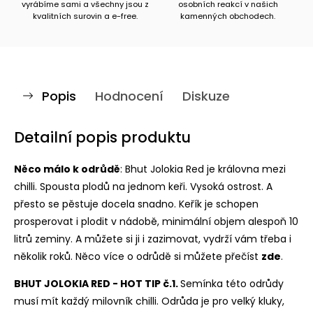
vyrábíme sami a všechny jsou z
osobních reakcí v našich
kvalitních surovin a e-free.
kamenných obchodech.
Popis
Hodnocení
Diskuze
Detailní popis produktu
Něco málo k odrůdě
: Bhut Jolokia Red je královna mezi
chilli. Spousta plodů na jednom keři. Vysoká ostrost. A
přesto se pěstuje docela snadno. Keřík je schopen
prosperovat i plodit v nádobě, minimální objem alespoň 10
litrů zeminy. A můžete si ji i zazimovat, vydrží vám třeba i
několik roků. Něco více o odrůdě si můžete přečíst
zde
.
BHUT JOLOKIA RED - HOT TIP č.1.
Semínka této odrůdy
musí mít každý milovník chilli. Odrůda je pro velký kluky,