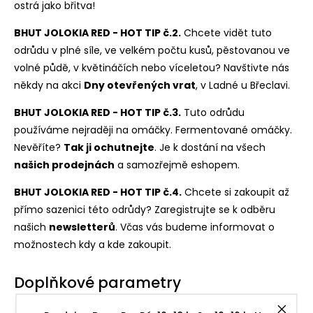
ostrá jako břitva!
BHUT JOLOKIA RED - HOT TIP č.2.
Chcete vidět tuto
odrůdu v plné síle, ve velkém počtu kusů, pěstovanou ve
volné půdě, v květináčích nebo víceletou? Navštivte nás
někdy na akci
Dny otevřený
ch vrat
, v Ladné u Břeclavi.
BHUT JOLOKIA RED - HOT TIP č.3.
Tuto odrůdu
používáme nejraději na omáčky. Fermentované omáčky.
Nevěříte?
Tak ji ochutnejte
. Je k dostání na všech
našich prodejnách
a samozřejmě eshopem.
BHUT JOLOKIA RED - HOT TIP č.4.
Chcete si zakoupit až
přímo sazenici této odrůdy? Zaregistrujte se k odběru
našich
newsl
etterů
. Včas vás budeme informovat o
možnostech kdy a kde zakoupit.
Doplňkové parametry