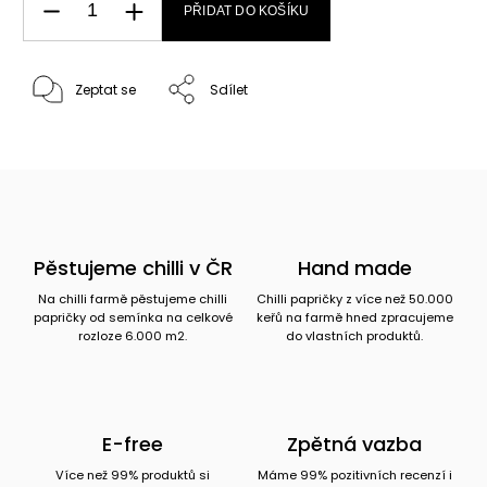
PŘIDAT DO KOŠÍKU
Zeptat se
Sdílet
Pěstujeme chilli v ČR
Hand made
Na chilli farmě pěstujeme chilli
Chilli papričky z více než 50.000
papričky od semínka na celkové
keřů na farmě hned zpracujeme
rozloze 6.000 m2.
do vlastních produktů.
E-free
Zpětná vazba
Více než 99% produktů si
Máme 99% pozitivních recenzí i