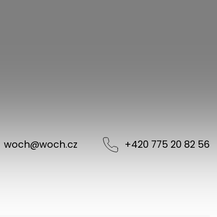
woch
@
woch.cz
+420 775 20 82 56