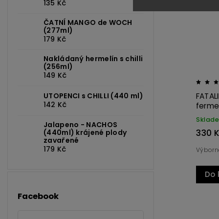
135 Kč
Kód:
776
Kód:
125
ČATNÍ MANGO de WOCH
(277ml)
179 Kč
Nakládaný hermelín s chilli
(256ml)
149 Kč
00ml
JAHODOVÝ JAZZ de WOCH
UTOPENCI s CHILLI (440 ml)
142 Kč
omáčka
(165ml)
Skladem
Jalapeno - NACHOS
127 Kč
(440ml) krájené plody
zavařené
179 Kč
rusovým nádechem
Ta pravá, jahodová...
Do košíku
Facebook