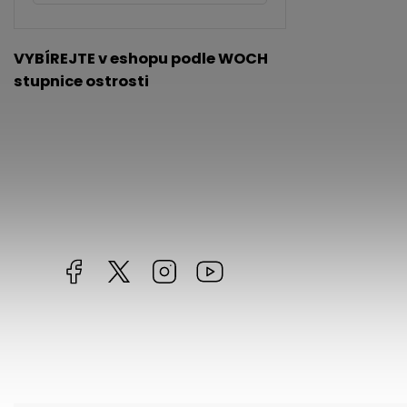
VYBÍREJTE v eshopu podle WOCH
stupnice ostrosti
Facebook
https://twitter.com/worldofchilli
Instagram
Miluju,
chilli
jsem...