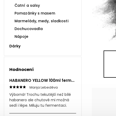
Čatní a salsy
Pomazánky s masem
Marmelády, medy, sladkosti
Dochucovadla
Nápoje
Dárky
Hodnocení
HABANERO YELLOW 100ml fermentovaná omáčka
Marija Lebeděva
Výborná! Trochu tekutější než bílé
habanero ale chutově mi možná
sedí i lépe. Miluju tu fermentaci.