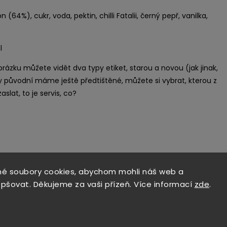
n (64%), cukr, voda, pektin, chilli Fatalii, černý pepř, vanilka,
l
brázku můžete vidět dva typy etiket, starou a novou (jak jinak,
y původní máme ještě předtištěné, můžete si vybrat, kterou z
slat, to je servis, co?
Související p
é soubory cookies, abychom mohli náš web a
epšovat. Děkujeme za vaši přízeň. Více informací
zde
.