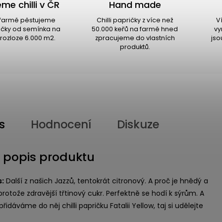
me chilli v ČR
Hand made
i farmě pěstujeme
Chilli papričky z více než
V
ričky od semínka na
50.000 keřů na farmě hned
vy
rozloze 6.000 m2.
zpracujeme do vlastních
jso
produktů.
s
Hodnocení
Diskuze
í popis produktu
s:
Další z našich Jazzů, tentokrát citronový. A proč je hnědý a
protože zdravější třtinový cukr. Perfektně se hodí k sýrům. A
přidáváme do něj chilli papričku Fatalii Yellow, taj si udělejte