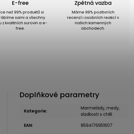
E-free
Zpětná vazba
íce než 99% produktů si
Máme 99% pozitivních
rábíme sami a všechny
recenzí i osobních reakcí v
u z kvalitních surovin a e-
našich kamenných
free.
obchodech.
Doplňkové parametry
Marmelády, medy,
Kategorie
:
sladkosti s chilli
EAN
:
8594176951607