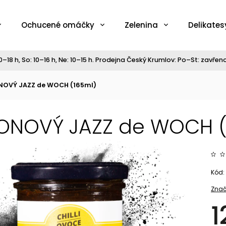
Ochucené omáčky
Zelenina
Delikates
–18 h, So: 10–16 h, Ne: 10–15 h. Prodejna Český Krumlov: Po–St: zavřeno,
NOVÝ JAZZ de WOCH (165ml)
ONOVÝ JAZZ de WOCH (
Kód:
Znač
1