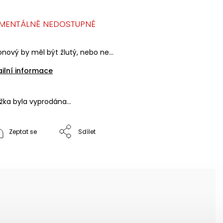
MENTÁLNĚ NEDOSTUPNÉ
onový by měl být žlutý, nebo ne...
ailní informace
ožka byla vyprodána…
Zeptat se
Sdílet