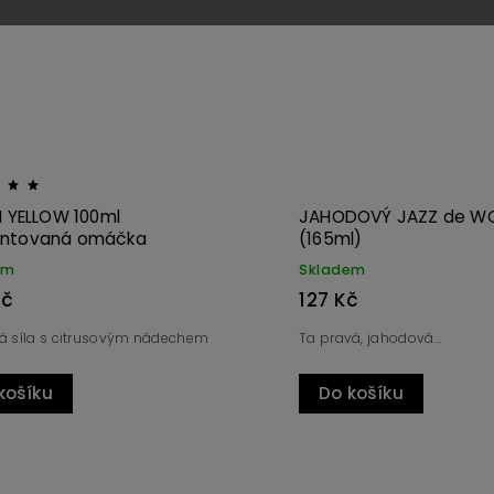
Kód:
3097
FÍKOVÝ JAZZ de WOCH (165ml)
ANGREŠT
(165ml)
Skladem
Skladem
127 Kč
127 Kč
Angrešt neb
Fíky nejen na Vánoce
moravský K
Do koš
Do košíku