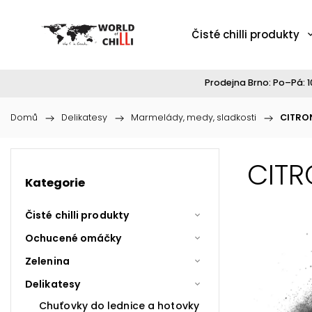
Čisté chilli produkty
Prodejna Brno: Po–Pá: 10
Domů
/
Delikatesy
/
Marmelády, medy, sladkosti
/
CITRO
CITR
Kategorie
Čisté chilli produkty
Ochucené omáčky
Zelenina
Delikatesy
Chuťovky do lednice a hotovky