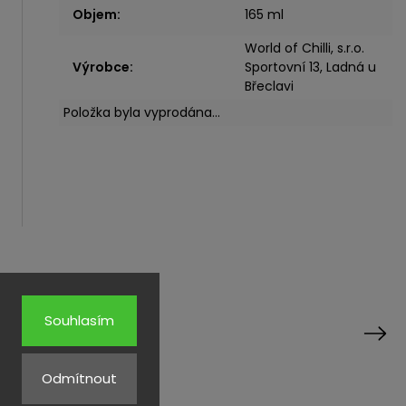
Objem
:
165 ml
World of Chilli, s.r.o.
Výrobce
:
Sportovní 13, Ladná u
Břeclavi
Položka byla vyprodána…
rodukty
Souhlasím
Next
Odmítnout