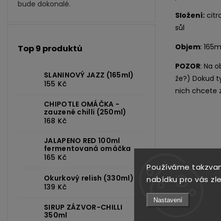
bude dokonalé.
Složení:
citro
sůl
Objem
: 165m
Top 9 produktů
POZOR
: Na o
SLANINOVÝ JAZZ (165ml)
že?) Dokud t
155 Kč
nich chcete za
CHIPOTLE OMÁČKA -
zauzené chilli (250ml)
168 Kč
JALAPENO RED 100ml
fermentovaná omáčka
165 Kč
Používáme takzvan
Okurkový relish (330ml)
nabídku pro vás zl
Previous
139 Kč
Nastavení
SIRUP ZÁZVOR-CHILLI
350ml