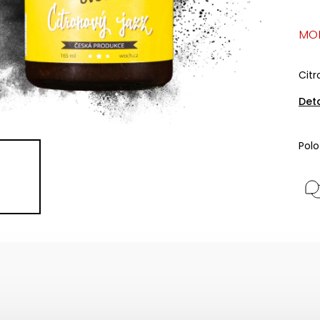
MO
Citr
Det
Pol