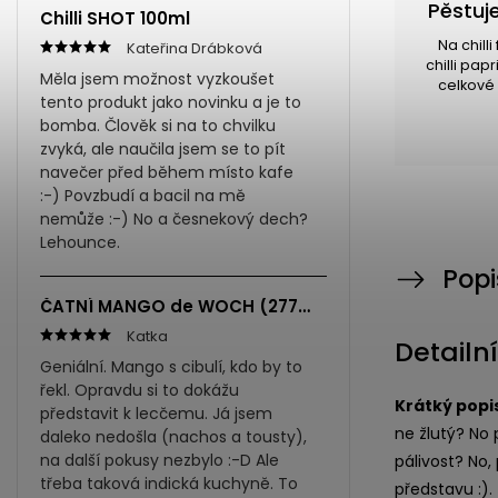
Pěstuje
Chilli SHOT 100ml
Na chill
Kateřina Drábková
chilli pap
Měla jsem možnost vyzkoušet
celkové 
tento produkt jako novinku a je to
bomba. Člověk si na to chvilku
zvyká, ale naučila jsem se to pít
navečer před během místo kafe
:-) Povzbudí a bacil na mě
nemůže :-) No a česnekový dech?
Lehounce.
Popi
ČATNÍ MANGO de WOCH (277ml)
Katka
Detailn
Geniální. Mango s cibulí, kdo by to
řekl. Opravdu si to dokážu
Krátký popi
představit k lecčemu. Já jsem
ne žlutý? No 
daleko nedošla (nachos a tousty),
na další pokusy nezbylo :-D Ale
pálivost? No, 
třeba taková indická kuchyně. To
představu :).