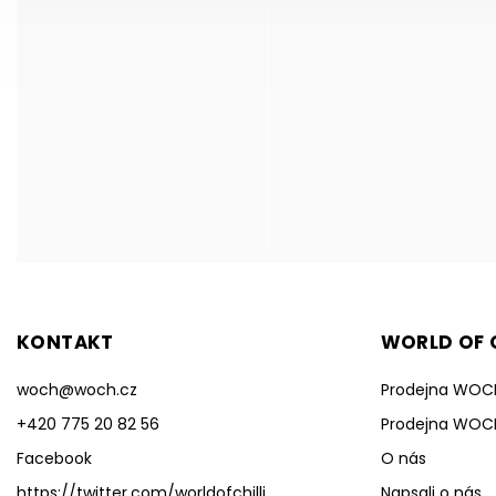
KONTAKT
WORLD OF C
woch
@
woch.cz
Prodejna WOC
+420 775 20 82 56
Prodejna WOC
Facebook
O nás
https://twitter.com/worldofchilli
Napsali o nás