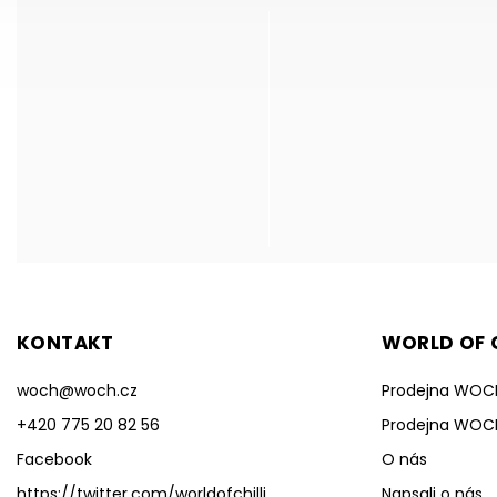
KONTAKT
WORLD OF C
woch
@
woch.cz
Prodejna WOC
+420 775 20 82 56
Prodejna WOC
Facebook
O nás
https://twitter.com/worldofchilli
Napsali o nás