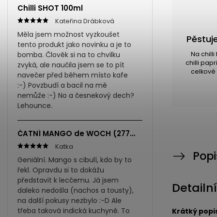
Chilli SHOT 100ml
Kateřina Drábková
Měla jsem možnost vyzkoušet
Pěstuje
tento produkt jako novinku a je to
bomba. Člověk si na to chvilku
Na chill
chilli pap
zvyká, ale naučila jsem se to pít
celkové 
navečer před během místo kafe
:-) Povzbudí a bacil na mě
nemůže :-) No a česnekový dech?
Lehounce.
ČATNÍ MANGO de WOCH (277ml)
Katka
Popi
Geniální. Mango s cibulí, kdo by to
řekl. Opravdu si to dokážu
představit k lecčemu. Já jsem
Detailn
daleko nedošla (nachos a tousty),
na další pokusy nezbylo :-D Ale
třeba taková indická kuchyně. To
Krátký popi