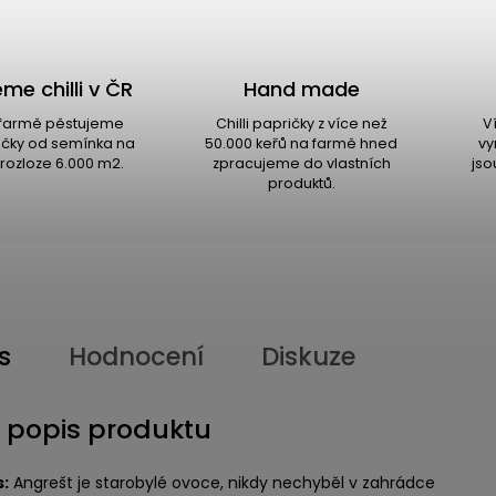
me chilli v ČR
Hand made
i farmě pěstujeme
Chilli papričky z více než
V
ričky od semínka na
50.000 keřů na farmě hned
vy
rozloze 6.000 m2.
zpracujeme do vlastních
jso
produktů.
s
Hodnocení
Diskuze
í popis produktu
s:
Angrešt je starobylé ovoce, nikdy nechyběl v zahrádce