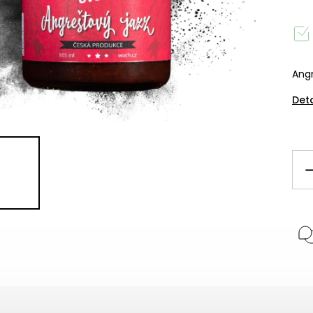
Angr
Det