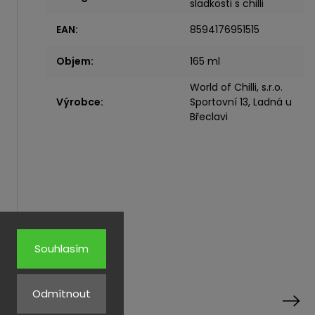
sladkosti s chilli
EAN
:
8594176951515
Objem
:
165 ml
World of Chilli, s.r.o.
Výrobce
:
Sportovní 13, Ladná u
Břeclavi
Souhlasím
rodukty
Odmítnout
Next