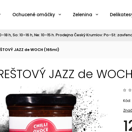
Ochucené omáčky
Zelenina
Delikates
–18 h, So: 10–16 h, Ne: 10–15 h. Prodejna Český Krumlov: Po–St: zavřeno,
ŠTOVÝ JAZZ de WOCH (165ml)
EŠTOVÝ JAZZ de WOCH 
Kód:
Znač
1