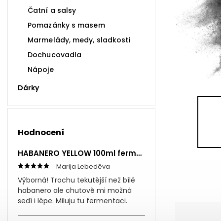
Čatní a salsy
Pomazánky s masem
Marmelády, medy, sladkosti
Dochucovadla
Nápoje
Dárky
Hodnocení
HABANERO YELLOW 100ml fermentovaná omáčka
Marija Lebeděva
Výborná! Trochu tekutější než bílé
habanero ale chutově mi možná
sedí i lépe. Miluju tu fermentaci.