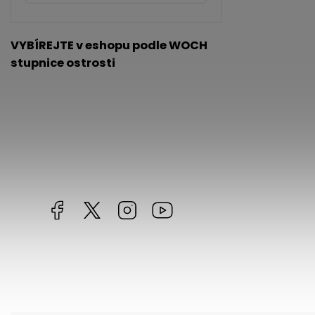
VYBÍREJTE v eshopu podle WOCH
stupnice ostrosti
Facebook
https://twitter.com/worldofchilli
Instagram
Miluju,
chilli
jsem...