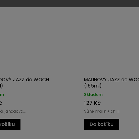
Kód:
3682
NOVÝ JAZZ (330ml)
HRUŠKOVÝ JAZZ de W
(165ml)
em
Momentálně nedostupné
Kč
127 Kč
vý JAZZ - větší sklenice
Hruškový by měl být žlutý, ne
košíku
Detail