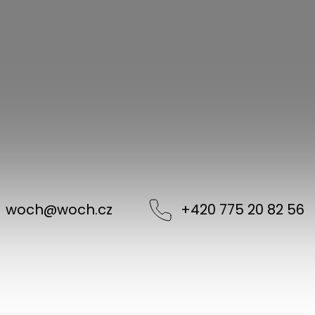
woch
@
woch.cz
+420 775 20 82 56