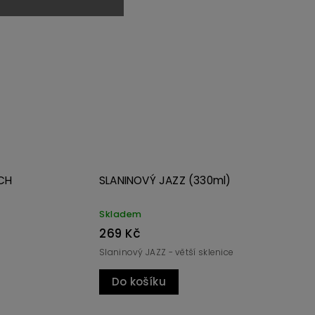
Kód:
3701
Kód:
1163
OCH
Aji Omnicolor (330ml) celé
plody zavařené
Skladem
165 Kč
bo ne...
Tenká stěna, přesto křupavá.
Do košíku