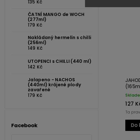
135 Kč
ČATNÍ MANGO de WOCH
(277ml)
125
Kód:
3094
179 Kč
Nakládaný hermelín s chilli
(256ml)
149 Kč
UTOPENCI s CHILLI (440 ml)
142 Kč
Jalapeno - NACHOS
MALINOVÝ JAZZ de WOCH
SLANI
(440ml) krájené plody
(165ml)
zavařené
179 Kč
Skladem
Sklad
127 Kč
269 
Vůně malin + chilli
Slanino
Facebook
Do košíku
Do 