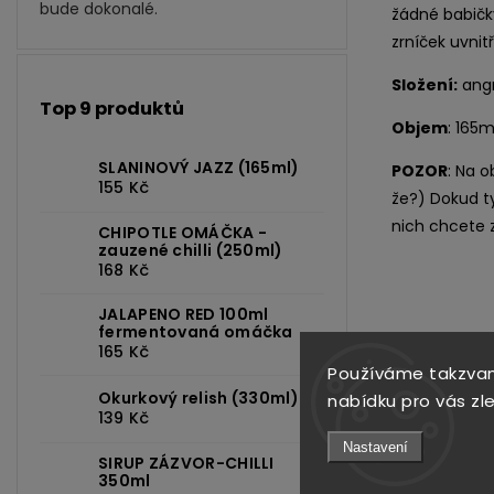
bude dokonalé.
žádné babičky
zrníček uvnit
Složení:
angr
Top 9 produktů
Objem
: 165m
SLANINOVÝ JAZZ (165ml)
POZOR
: Na o
155 Kč
že?) Dokud t
nich chcete z
CHIPOTLE OMÁČKA -
zauzené chilli (250ml)
168 Kč
JALAPENO RED 100ml
fermentovaná omáčka
165 Kč
Používáme takzvan
Okurkový relish (330ml)
nabídku pro vás zl
139 Kč
Nastavení
SIRUP ZÁZVOR-CHILLI
Previous
350ml