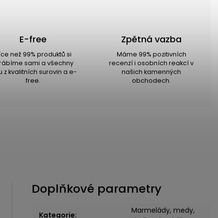
E-free
Zpětná vazba
íce než 99% produktů si
Máme 99% pozitivních
rábíme sami a všechny
recenzí i osobních reakcí v
u z kvalitních surovin a e-
našich kamenných
free.
obchodech.
Doplňkové parametry
Marmelády, medy,
Kategorie
: