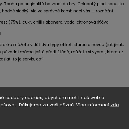
. Touha po originalitě ho vrací do hry. Chlupatý plod, spousta
ř, hodně sladký. Ale ve správné kombinaci vás .... rozněžní.
ešt (75%), cukr, chilli Habanero, voda, citronová šťáva
l
brázku můžete vidět dva typy etiket, starou a novou (jak jinak,
y původní máme ještě předtištěné, můžete si vybrat, kterou z
aslat, to je servis, co?
é soubory cookies, abychom mohli náš web a
epšovat. Děkujeme za vaši přízeň. Více informací
zde
.
Související p