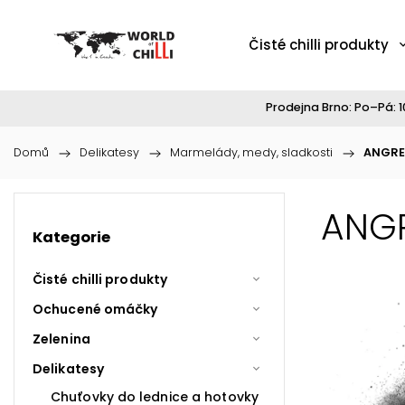
Čisté chilli produkty
Prodejna Brno: Po–Pá: 10
Domů
/
Delikatesy
/
Marmelády, medy, sladkosti
/
ANGRE
ANGR
Kategorie
Čisté chilli produkty
Ochucené omáčky
Zelenina
Delikatesy
Chuťovky do lednice a hotovky