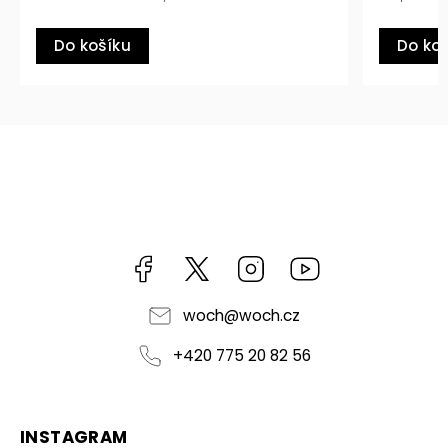
šíku
Do košíku
Facebook
https://twitter.com/worldofchilli
Instagram
Miluju,
chilli
jsem...
woch
@
woch.cz
+420 775 20 82 56
INSTAGRAM