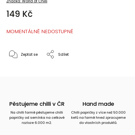
Značka:
World of Chilli
149 Kč
MOMENTÁLNĚ NEDOSTUPNÉ
Zeptat se
Sdílet
Pěstujeme chilli v ČR
Hand made
Na chilli farmě pěstujeme chilli
Chilli papričky z více než 50.000
papričky od semínka na celkové
keřů na farmě hned zpracujeme
rozloze 6.000 m2.
do vlastních produktů.