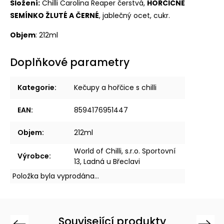
Složení:
Chilli Carolina Reaper čerstvá,
HOŘČIČNÉ
SEMÍNKO ŽLUTÉ A ČERNÉ
, jablečný ocet, cukr.
Objem
: 212ml
Doplňkové parametry
Kategorie
:
Kečupy a hořčice s chilli
EAN
:
8594176951447
Objem
:
212ml
World of Chilli, s.r.o. Sportovní
Výrobce
:
13, Ladná u Břeclavi
Položka byla vyprodána…
Související produkty
Previous
Next