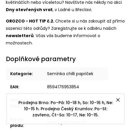
květináčích nebo víceletou? Navštivte nás někdy na akci
Dny otevřených vrat
, v Ladné u Břeclavi.
OROZCO - HOT TIP č.2.
Chcete si u nás zakoupit až přímo
sazenici této odrůdy? Zaregistrujte se k odběru našich
newsletterů
. Včas vás budeme informovat o
možnostech.
Doplňkové parametry
Kategorie
:
Semínka chilli papriček
EAN
:
8594176953854
Ostrost
Prodejna Brno: Po–Pá: 10–18 h, So: 10–16 h, Ne:
30.000–100.000 • Brní
(SHU)
:
10–15 h. Prodejna Český Krumlov: Po–St:
zavřeno, Čt–So: 10–17, Ne: 10–15.
Barva
černá, pak červená
plodu
: