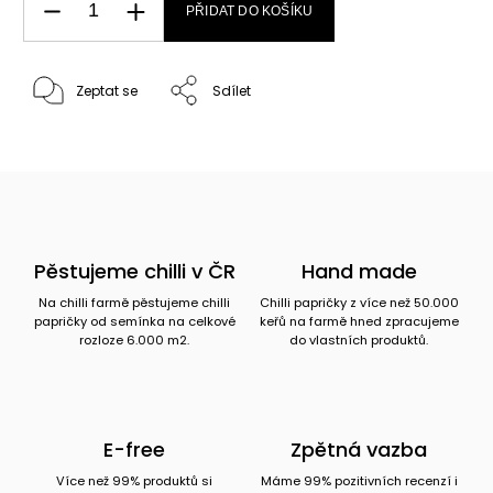
PŘIDAT DO KOŠÍKU
Zeptat se
Sdílet
Pěstujeme chilli v ČR
Hand made
Na chilli farmě pěstujeme chilli
Chilli papričky z více než 50.000
papričky od semínka na celkové
keřů na farmě hned zpracujeme
rozloze 6.000 m2.
do vlastních produktů.
E-free
Zpětná vazba
Více než 99% produktů si
Máme 99% pozitivních recenzí i