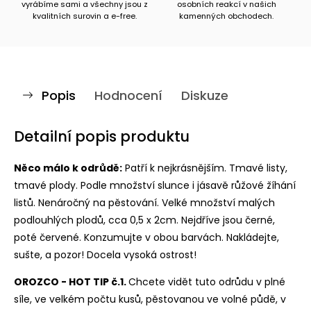
vyrábíme sami a všechny jsou z
osobních reakcí v našich
kvalitních surovin a e-free.
kamenných obchodech.
Popis
Hodnocení
Diskuze
Detailní popis produktu
Něco málo k odrůdě:
Patří k nejkrásnějším. Tmavé listy,
tmavé plody. Podle množství slunce i jásavě růžové žíhání
listů. Nenáročný na pěstování. Velké množství malých
podlouhlých plodů, cca 0,5 x 2cm. Nejdříve jsou černé,
poté červené. Konzumujte v obou barvách. Nakládejte,
sušte, a pozor! Docela vysoká ostrost!
OROZCO - HOT TIP č.1.
Chcete vidět tuto odrůdu v plné
síle, ve velkém počtu kusů, pěstovanou ve volné půdě, v