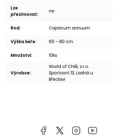
Lze
ne
přezimovat
:
Rod
:
Capsicum annuum
Výška keře
:
60 - 80 cm
Množství
:
10ks
World of Chilli, s.r.o.
Výrobce
:
Sportovní 13, Ladná u
Břeclavi
Facebook
https://twitter.com/worldofchilli
Instagram
Miluju,
chilli