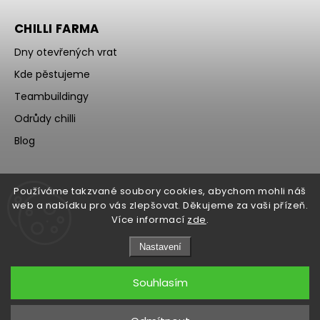
CHILLI FARMA
Dny otevřených vrat
Kde pěstujeme
Teambuildingy
Odrůdy chilli
Blog
Používáme takzvané soubory cookies, abychom mohli náš
web a nabídku pro vás zlepšovat. Děkujeme za vaši přízeň.
Více informací
zde
.
Nastavení
Souhlasím
Copyright 2026
WOCH
. Všechna práva vyhrazena.
Upravit nastavení cookies