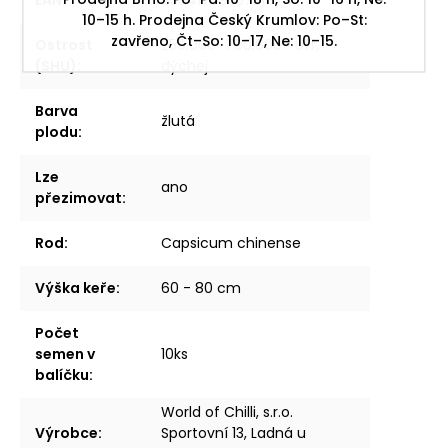
10–15 h. Prodejna Český Krumlov: Po–St:
zavřeno, Čt–So: 10–17, Ne: 10–15.
Ostrost
250.000–700.000 • Uff,
(SHU)
:
dýchej
Barva
žlutá
plodu
:
Lze
ano
přezimovat
:
Rod
:
Capsicum chinense
Výška keře
:
60 - 80 cm
Počet
semen v
10ks
balíčku
:
World of Chilli, s.r.o.
Výrobce
:
Sportovní 13, Ladná u