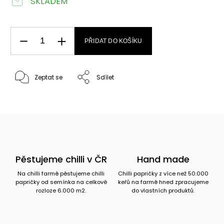
SKLADEM
PŘIDAT DO KOŠÍKU
Zeptat se
Sdílet
Pěstujeme chilli v ČR
Hand made
Na chilli farmě pěstujeme chilli
Chilli papričky z více než 50.000
papričky od semínka na celkové
keřů na farmě hned zpracujeme
rozloze 6.000 m2.
do vlastních produktů.