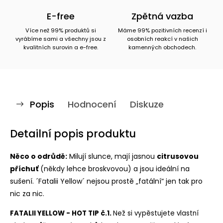
E-free
Zpětná vazba
Více než 99% produktů si
Máme 99% pozitivních recenzí i
vyrábíme sami a všechny jsou z
osobních reakcí v našich
kvalitních surovin a e-free.
kamenných obchodech.
Popis
Hodnocení
Diskuze
Detailní popis produktu
Něco o odrůdě:
Milují slunce, mají jasnou
citrusovou
příchuť
(někdy lehce broskvovou) a jsou ideální na
sušení. ´Fatalii Yellow´ nejsou prostě „fatální“ jen tak pro
nic za nic.
FATALII YELLOW - HOT TIP č.1.
Ne
ž si vypěstujete vlastní