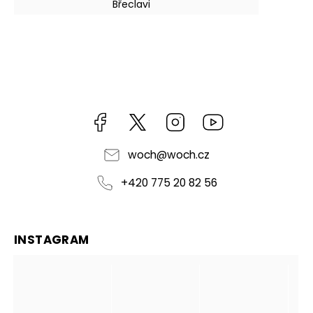
Břeclavi
Facebook
https://twitter.com/worldofchilli
Instagram
Miluju,
chilli
jsem...
woch
@
woch.cz
+420 775 20 82 56
INSTAGRAM