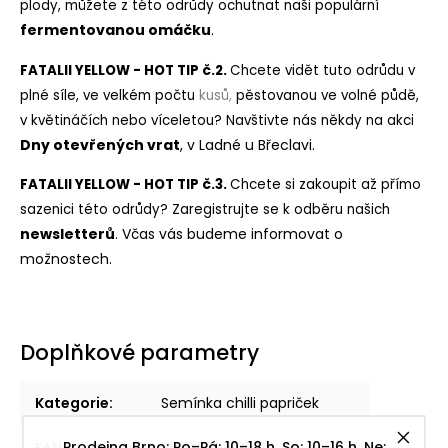
plody, můžete z této odrůdy ochutnat naši populární
ferme
ntovanou omáčku
.
FATALII YELLOW - HOT TIP č.2.
C
hcete vidět tuto odrůdu v
plné síle, ve velkém počtu
kusů
,
pěstovanou ve volné půdě,
v květináčích nebo víceletou? Navštivte nás někdy na akci
Dny otevř
ených vrat
, v Ladné u Břeclavi.
FATALII YELLOW - HOT TIP č.3.
C
hcete si zakoupit až přímo
sazenici této odrůdy? Zaregistrujte se k odběru našich
ne
wsletterů
. Včas vás budeme informovat o
možnostech.
Doplňkové parametry
Kategorie
:
Semínka chilli papriček
Prodejna Brno: Po–Pá: 10–18 h, So: 10–16 h, Ne:
EAN
:
8594176953731