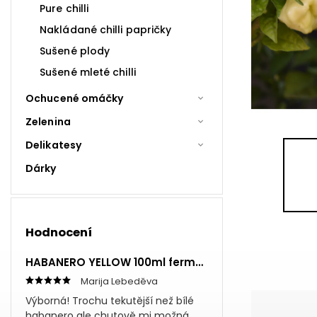
Pure chilli
Nakládané chilli papričky
Sušené plody
Sušené mleté chilli
Ochucené omáčky
Zelenina
Delikatesy
Dárky
Hodnocení
HABANERO YELLOW 100ml fermentovaná omáčka
Marija Lebeděva
Výborná! Trochu tekutější než bílé
habanero ale chutově mi možná