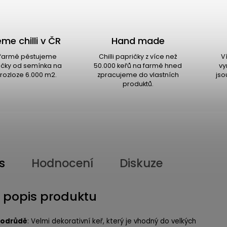
me chilli v ČR
Hand made
i farmě pěstujeme
Chilli papričky z více než
V
ričky od semínka na
50.000 keřů na farmě hned
vy
rozloze 6.000 m2.
zpracujeme do vlastních
jso
produktů.
s
Hodnocení
Diskuze
í popis produktu
 odrůdě
: Velmi dekorativní keř, který je vhodný do velkých