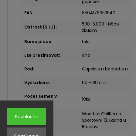
papriček
EAN
:
8594176953540
500–5.000 • Něco
Ostrost (SHU)
:
zkusím
Barva plodu
:
bílá
Lze přezimovat
:
ano
Rod
:
Capsicum baccatum
Výška keře
:
60 - 80 cm
Počet semen v
10ks
balíčku
:
World of Chilli, s.r.o.
Souhlasím
Výrobce
:
Sportovní 13, Ladná u
Břeclavi
Odmítnout