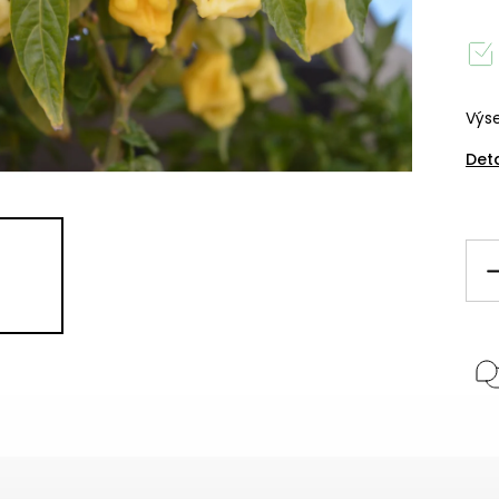
Výse
Det