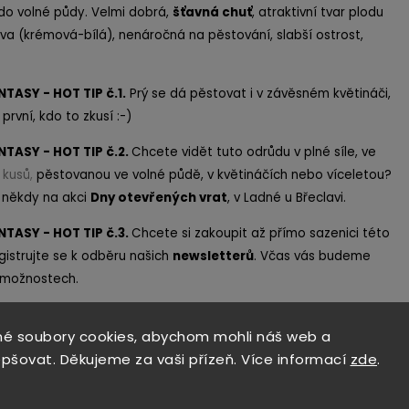
do volné půdy. Velmi dobrá,
šťavná chuť
, atraktivní tvar plodu
rva (krémová-bílá), nenáročná na pěstování, slabší ostrost,
NTASY - HOT TIP č.1.
Prý se dá pěstovat i v závěsném květináči,
rvní, kdo to zkusí :-)
NTASY - HOT TIP č.2.
Chcete vidět tuto odrůdu v plné síle, ve
u
kusů
,
pěstovanou ve volné půdě, v květináčích nebo víceletou?
 někdy na akci
Dny otevř
ených vrat
, v Ladné u Břeclavi.
NTASY - HOT TIP č.3.
Chcete si zakoupit až přímo sazenici této
istrujte se k odběru našich
newsle
tterů
. Včas vás budeme
 možnostech.
é soubory cookies, abychom mohli náš web a
epšovat. Děkujeme za vaši přízeň. Více informací
zde
.