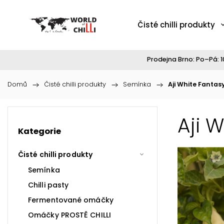
Čisté chilli produkty
Prodejna Brno: Po–Pá: 10
Domů
/
Čisté chilli produkty
/
Semínka
/
Aji White Fantas
Aji 
Kategorie
Čisté chilli produkty
Semínka
Chilli pasty
Fermentované omáčky
Omáčky PROSTĚ CHILLI