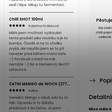
sedí i lépe. Miluju tu fermentaci.
Chilli SHOT 100ml
Pěstuje
Kateřina Drábková
Na chill
Měla jsem možnost vyzkoušet
chilli pap
celkové 
tento produkt jako novinku a je to
bomba. Člověk si na to chvilku
zvyká, ale naučila jsem se to pít
navečer před během místo kafe
:-) Povzbudí a bacil na mě
nemůže :-) No a česnekový dech?
Lehounce.
Popi
ČATNÍ MANGO de WOCH (277ml)
Katka
Detailn
Geniální. Mango s cibulí, kdo by to
řekl. Opravdu si to dokážu
představit k lecčemu. Já jsem
Něco málo k