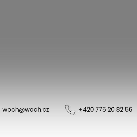
woch
@
woch.cz
+420 775 20 82 56