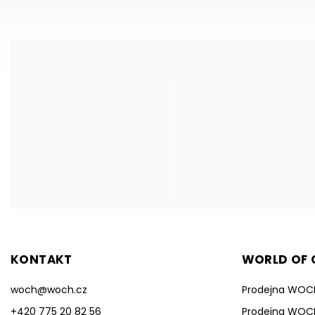
KONTAKT
WORLD OF C
woch
@
woch.cz
Prodejna WOC
+420 775 20 82 56
Prodejna WOC