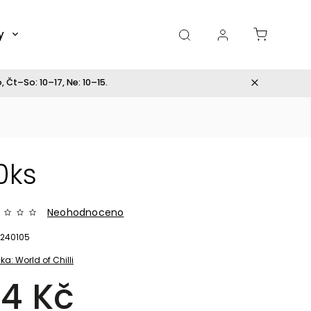
y
Dárky
 Čt–So: 10–17, Ne: 10–15.
0ks
Neohodnoceno
240105
ka:
World of Chilli
4 Kč