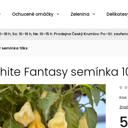
Ochucené omáčky
Zelenina
Delikates
–18 h, So: 10–16 h, Ne: 10–15 h. Prodejna Český Krumlov: Po–St: zavřeno,
y semínka 10ks
White Fantasy semínka 1
Kód:
Znač
5