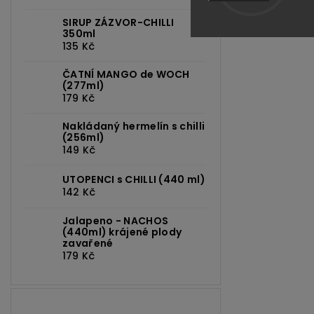
SIRUP ZÁZVOR-CHILLI
350ml
135 Kč
ČATNÍ MANGO de WOCH
(277ml)
179 Kč
Nakládaný hermelín s chilli
(256ml)
149 Kč
UTOPENCI s CHILLI (440 ml)
142 Kč
Jalapeno - NACHOS
(440ml) krájené plody
zavařené
179 Kč