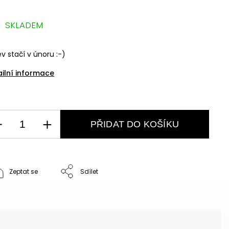
SKLADEM
v stačí v únoru :-)
ailní informace
PŘIDAT DO KOŠÍKU
Zeptat se
Sdílet