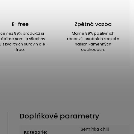
E-free
Zpětná vazba
íce než 99% produktů si
Máme 99% pozitivních
rábíme sami a všechny
recenzí i osobních reakcí v
u z kvalitních surovin a e-
našich kamenných
free.
obchodech.
Doplňkové parametry
Semínka chilli
Kategorie
: