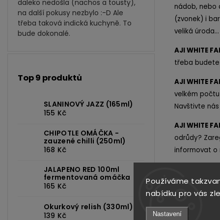
daleko nedošla (nachos a tousty),
nádob, nebo 
na další pokusy nezbylo :-D Ale
(zvonek) i ba
třeba taková indická kuchyně. To
veliká úroda...
bude dokonalé.
AJI WHITE FA
třeba budete p
Top 9 produktů
AJI WHITE FA
velkém počt
SLANINOVÝ JAZZ (165ml)
Navštivte nás
155 Kč
AJI WHITE FA
CHIPOTLE OMÁČKA -
odrůdy? Zareg
zauzené chilli (250ml)
168 Kč
informovat o
JALAPENO RED 100ml
fermentovaná omáčka
Používáme takzvan
165 Kč
nabídku pro vás zl
Okurkový relish (330ml)
Nastavení
139 Kč