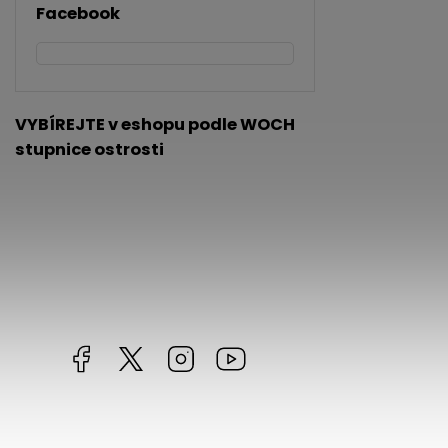
Facebook
VYBÍREJTE v eshopu podle WOCH
stupnice ostrosti
Facebook
https://twitter.com/worldofchilli
Instagram
Miluju,
chilli
jsem...