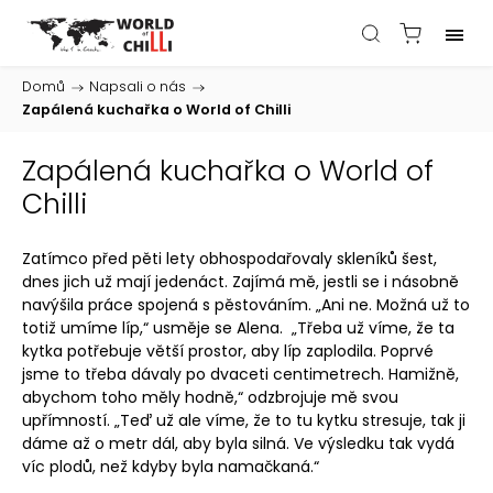
Domů
/
Napsali o nás
/
Zapálená kuchařka o World of Chilli
Zapálená kuchařka o World of
Chilli
Zatímco před pěti lety obhospodařovaly skleníků šest,
dnes jich už mají jedenáct. Zajímá mě, jestli se i násobně
navýšila práce spojená s pěstováním. „Ani ne. Možná už to
totiž umíme líp,“ usměje se Alena. „Třeba už víme, že ta
kytka potřebuje větší prostor, aby líp zaplodila. Poprvé
jsme to třeba dávaly po dvaceti centimetrech. Hamižně,
abychom toho měly hodně,“ odzbrojuje mě svou
upřímností. „Teď už ale víme, že to tu kytku stresuje, tak ji
dáme až o metr dál, aby byla silná. Ve výsledku tak vydá
víc plodů, než kdyby byla namačkaná.“