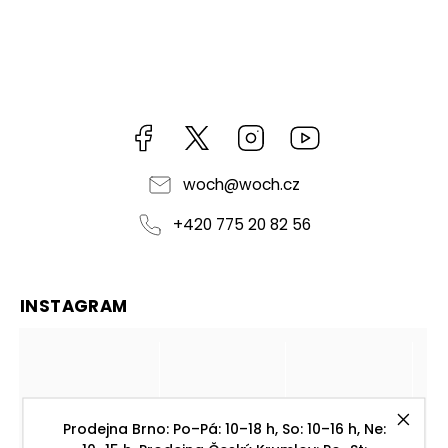
Facebook
https://twitter.com/worldofchilli
Instagram
Miluju,
chilli
jsem...
woch
@
woch.cz
+420 775 20 82 56
INSTAGRAM
Prodejna Brno: Po–Pá: 10–18 h, So: 10–16 h, Ne: