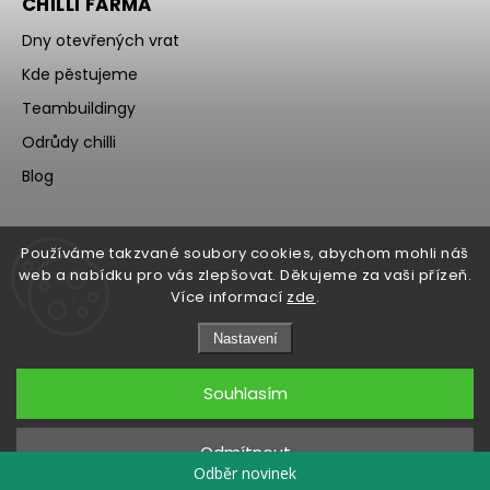
CHILLI FARMA
Dny otevřených vrat
Kde pěstujeme
Teambuildingy
Odrůdy chilli
Blog
Používáme takzvané soubory cookies, abychom mohli náš
web a nabídku pro vás zlepšovat. Děkujeme za vaši přízeň.
Více informací
zde
.
Nastavení
Souhlasím
Copyright 2026
WOCH
. Všechna práva vyhrazena.
Upravit nastavení cookies
Odmítnout
Grafický návrh vytvořil a nakódoval
Shoptak.cz
Odběr novinek