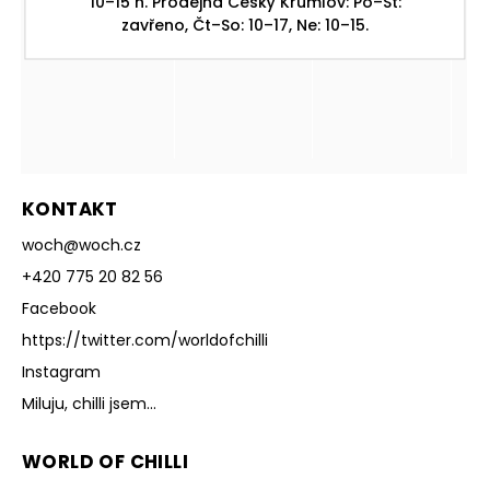
10–15 h. Prodejna Český Krumlov: Po–St:
zavřeno, Čt–So: 10–17, Ne: 10–15.
KONTAKT
woch
@
woch.cz
+420 775 20 82 56
Facebook
https://twitter.com/worldofchilli
Instagram
Miluju, chilli jsem...
WORLD OF CHILLI