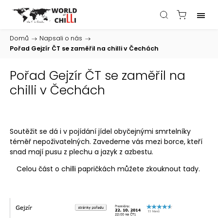
Domů
/
Napsali o nás
/
Pořad Gejzír ČT se zaměřil na chilli v Čechách
Pořad Gejzír ČT se zaměřil na
chilli v Čechách
Soutěžit se dá i v pojídání jídel obyčejnými smrtelníky
téměř nepoživatelných. Zavedeme vás mezi borce, kteří
snad mají pusu z plechu a jazyk z azbestu.
Celou část o chilli papričkách můžete zkouknout tady.