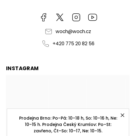
Facebook
https://twitter.com/worldofchilli
Instagram
Miluju,
chilli
jsem...
woch
@
woch.cz
+420 775 20 82 56
INSTAGRAM
Prodejna Brno: Po–Pá: 10–18 h, So: 10–16 h, Ne:
10–15 h. Prodejna Český Krumlov: Po–St:
zavřeno, Čt–So: 10–17, Ne: 10–15.