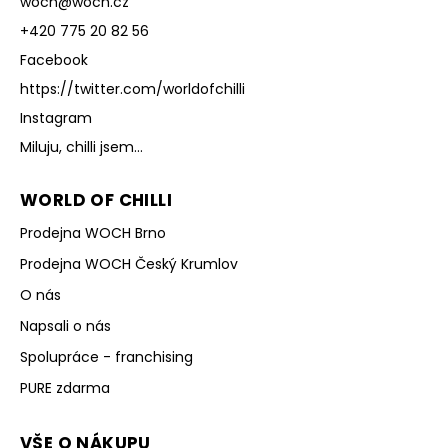
woch
@
woch.cz
+420 775 20 82 56
Facebook
https://twitter.com/worldofchilli
Instagram
Miluju, chilli jsem...
WORLD OF CHILLI
Prodejna WOCH Brno
Prodejna WOCH Český Krumlov
O nás
Napsali o nás
Spolupráce - franchising
PURE zdarma
VŠE O NÁKUPU