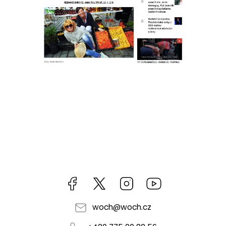
Facebook
https://twitter.com/worldofchilli
Instagram
Miluju,
chilli
jsem...
woch
@
woch.cz