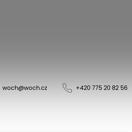
woch
@
woch.cz
+420 775 20 82 56