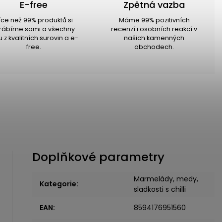
E-free
Zpětná vazba
íce než 99% produktů si
Máme 99% pozitivních
rábíme sami a všechny
recenzí i osobních reakcí v
u z kvalitních surovin a e-
našich kamenných
free.
obchodech.
Doplňkové parametry
Marmelády, medy,
Kategorie
:
sladkosti s chilli
EAN
:
8594176951560