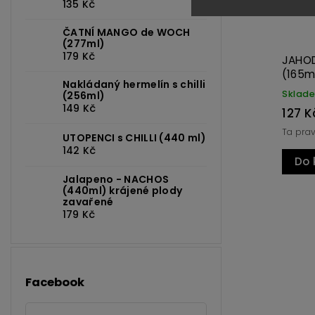
135 Kč
ČATNÍ MANGO de WOCH
(277ml)
179 Kč
JAHODOVÝ JAZZ de WOCH
MALIN
(165ml)
(165ml
Nakládaný hermelín s chilli
Skladem
Sklade
(256ml)
149 Kč
127 Kč
127 Kč
Ta pravá, jahodová...
Vůně mali
UTOPENCI s CHILLI (440 ml)
142 Kč
Do košíku
Do k
Jalapeno - NACHOS
(440ml) krájené plody
zavařené
179 Kč
Facebook