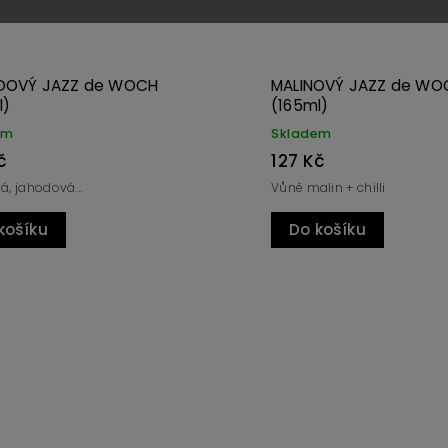
OVÝ JAZZ de WOCH
SLANINOVÝ JAZZ (330ml
)
m
Skladem
269 Kč
n + chilli
Slaninový JAZZ - větší sklenic
ošíku
Do košíku