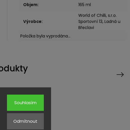
Objem
:
165 ml
World of Chilli, s.r.o.
Výrobce
:
Sportovní 13, Ladná u
Břeclavi
Položka byla vyprodána…
rodukty
Next
Kód:
3682
Kód:
3701
Souhlasím
Odmítnout