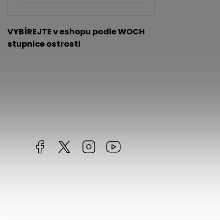
VYBÍREJTE v eshopu podle WOCH
stupnice ostrosti
Facebook
https://twitter.com/worldofchilli
Instagram
Miluju,
chilli
jsem...