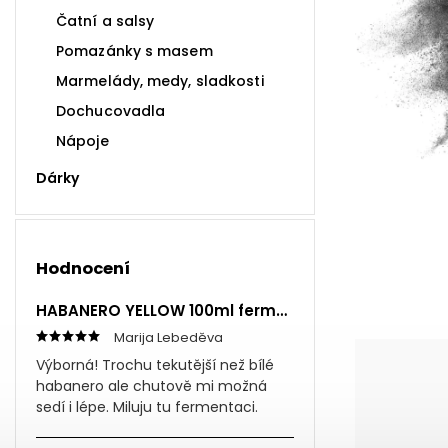
Čatní a salsy
Pomazánky s masem
Marmelády, medy, sladkosti
Dochucovadla
Nápoje
Dárky
Hodnocení
HABANERO YELLOW 100ml fermentovaná omáčka
Marija Lebeděva
Výborná! Trochu tekutější než bílé
habanero ale chutově mi možná
sedí i lépe. Miluju tu fermentaci.