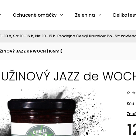
Ochucené omáčky
Zelenina
Delikates
–18 h, So: 10–16 h, Ne: 10–15 h. Prodejna Český Krumlov: Po–St: zavřeno,
ŽINOVÝ JAZZ de WOCH (165ml)
UŽINOVÝ JAZZ de WOCH
Kód:
Znač
1