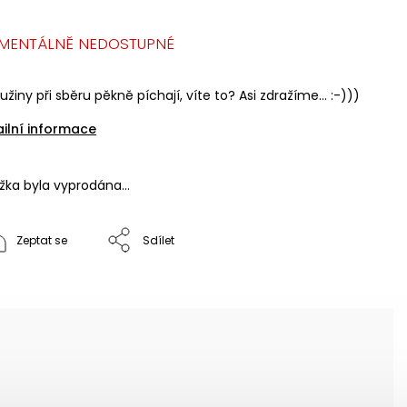
MENTÁLNĚ NEDOSTUPNÉ
užiny při sběru pěkně píchají, víte to? Asi zdražíme... :-)))
ailní informace
ožka byla vyprodána…
Zeptat se
Sdílet