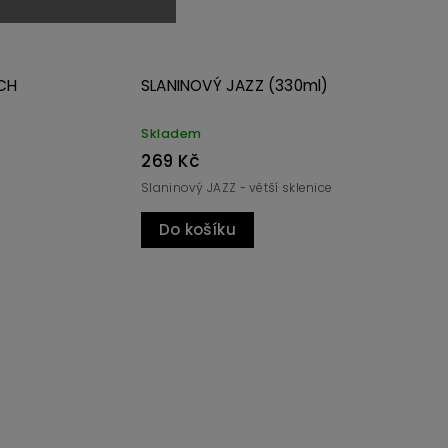
)
HRUŠKOVÝ JAZZ de WOCH
(165ml)
Momentálně nedostupné
127 Kč
e
Hruškový by měl být žlutý, nebo ne...
Detail