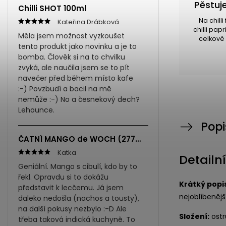
Pěstuje
Chilli SHOT 100ml
Na chill
Kateřina Drábková
chilli pap
Měla jsem možnost vyzkoušet
celkové 
tento produkt jako novinku a je to
bomba. Člověk si na to chvilku
zvyká, ale naučila jsem se to pít
navečer před během místo kafe
:-) Povzbudí a bacil na mě
nemůže :-) No a česnekový dech?
Lehounce.
Popi
ČATNÍ MANGO de WOCH (277ml)
Katka
Detailn
Geniální. Mango s cibulí, kdo by to
řekl. Opravdu si to dokážu
Krátký popi
představit k lecčemu. Já jsem
nejoblíbenějš
daleko nedošla (nachos a tousty),
na další pokusy nezbylo :-D Ale
Složení:
ostr
třeba taková indická kuchyně. To