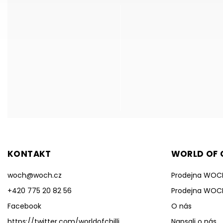
KONTAKT
WORLD OF C
woch
@
woch.cz
Prodejna WOC
+420 775 20 82 56
Prodejna WOC
Facebook
O nás
https://twitter.com/worldofchilli
Napsali o nás