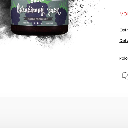
MO
Ostr
Det
Pol