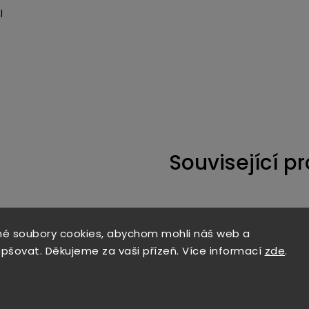
l
Související p
é soubory cookies, abychom mohli náš web a
Kód:
3094
epšovat. Děkujeme za vaši přízeň. Více informací
zde
.