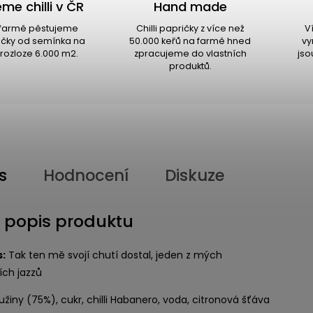
me chilli v ČR
Hand made
i farmě pěstujeme
Chilli papričky z více než
V
ričky od semínka na
50.000 keřů na farmě hned
vy
rozloze 6.000 m2.
zpracujeme do vlastních
jso
produktů.
s
Hodnocení
Diskuze
í popis produktu
s:
Tak ten mě svojí chutí dostal, jeden z mých
ích jazzů
užiny (75%), cukr, chilli Habanero, voda, citronová šťáva