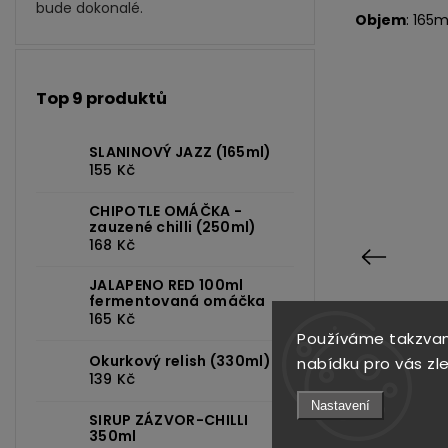
bude dokonalé.
Objem
: 165m
Top 9 produktů
SLANINOVÝ JAZZ (165ml)
155 Kč
CHIPOTLE OMÁČKA -
zauzené chilli (250ml)
168 Kč
Previous
JALAPENO RED 100ml
fermentovaná omáčka
165 Kč
Používáme takzvan
3
Kód:
125
Okurkový relish (330ml)
nabídku pro vás zl
139 Kč
Nastavení
SIRUP ZÁZVOR-CHILLI
350ml